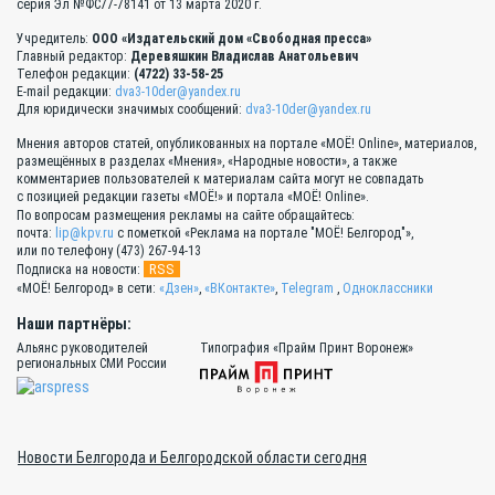
серия Эл №ФС77-78141 от 13 марта 2020 г.
Учредитель:
ООО «Издательский дом «Свободная пресса»
Главный редактор:
Деревяшкин Владислав Анатольевич
Телефон редакции:
(4722) 33-58-25
E-mail редакции:
dva3-10der@yandex.ru
Для юридически значимых сообщений:
dva3-10der@yandex.ru
Мнения авторов статей, опубликованных на портале «МОЁ! Online», материалов,
размещённых в разделах «Мнения», «Народные новости», а также
комментариев пользователей к материалам сайта могут не совпадать
с позицией редакции газеты «МОЁ!» и портала «МОЁ! Online».
По вопросам размещения рекламы на сайте обращайтесь:
почта:
lip@kpv.ru
с пометкой «Реклама на портале "МОЁ! Белгород"»,
или по телефону (473) 267-94-13
RSS
Подписка на новости:
«МОЁ! Белгород» в сети:
«Дзен»
,
«ВКонтакте»
,
Telegram
,
Одноклассники
Наши партнёры:
Альянс руководителей
Типография «Прайм Принт Воронеж»
региональных СМИ России
Новости Белгорода и Белгородской области сегодня