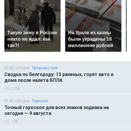
Такую зиму в России
На Урале из казны
никто не ждал: как
были украдены 18
так?!
миллионов рублей
02:00, сегодня
Происшествия
Сводка по Белгороду: 13 раненых, горят авто и
дома после налета БПЛА
0
230
01:00, сегодня
Гороскоп
Точный гороскоп для всех знаков зодиака на
сегодня — 9 августа
0
30