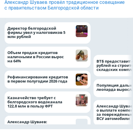
Александр Шуваев провёл традиционное совещание
с правительством Белгородской области
При поддержке
Директор белгородской
Национального ц
фирмы увел у налоговиков 5
помощи в Белгор
млн рублей
области усилили
подразделение «
Белгород»
Объем продаж кредитов
наличными в России вырос
на 64%
ВТБ предоставит 
рублей на строит
складских компл
Рефинансирование кредитов
в первом полугодии 2026 года
Популяция дальн
леопарда выросла
Казначейство требует с
белгородского водоканала
122,8 млн в пользу ФРТ
Александр Шувае
о выплате компе
за повреждённые
ВСУ автомобили
Александр Шуваев: