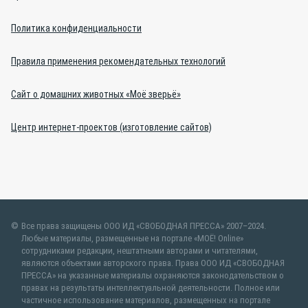
Политика конфиденциальности
Правила применения рекомендательных технологий
Сайт о домашних животных «Моё зверьё»
Центр интернет-проектов (изготовление сайтов)
Все права защищены ООО ИД «СВОБОДНАЯ ПРЕССА» 2007–2024.
Любые материалы, размещенные на портале «МОЁ! Online»
сотрудниками редакции, нештатными авторами и читателями,
являются объектами авторского права. Права ООО ИД «СВОБОДНАЯ
ПРЕССА» на указанные материалы охраняются законодательством о
правах на результаты интеллектуальной деятельности. Полное или
частичное использование материалов, размещенных на портале