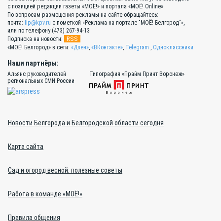
с позицией редакции газеты «МОЁ!» и портала «МОЁ! Online».
По вопросам размещения рекламы на сайте обращайтесь:
почта:
lip@kpv.ru
с пометкой «Реклама на портале "МОЁ! Белгород"»,
или по телефону (473) 267-94-13
RSS
Подписка на новости:
«МОЁ! Белгород» в сети:
«Дзен»
,
«ВКонтакте»
,
Telegram
,
Одноклассники
Наши партнёры:
Альянс руководителей
Типография «Прайм Принт Воронеж»
региональных СМИ России
Новости Белгорода и Белгородской области сегодня
Карта сайта
Сад и огород весной: полезные советы
Работа в команде «МОЁ!»
Правила общения