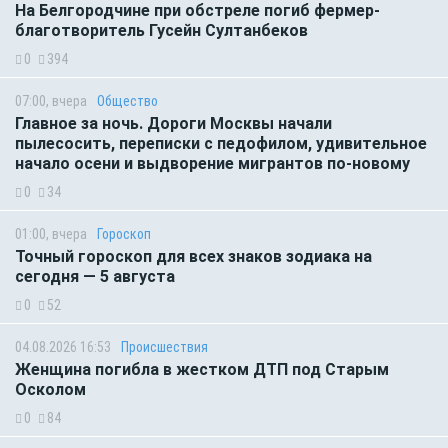
На Белгородчине при обстреле погиб фермер-
благотворитель Гусейн Султанбеков
0
394
07:00, вчера
Общество
Главное за ночь. Дороги Москвы начали
пылесосить, переписки с педофилом, удивительное
начало осени и выдворение мигрантов по-новому
0
34
01:00, вчера
Гороскоп
Точный гороскоп для всех знаков зодиака на
сегодня — 5 августа
0
52
04.08.2026 16:53
Происшествия
Женщина погибла в жестком ДТП под Старым
Осколом
0
84