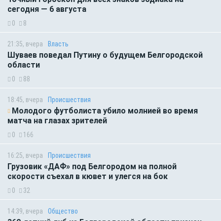
сегодня — 6 августа
0
8
21:35, вчера
Власть
Шуваев поведал Путину о будущем Белгородской
области
0
88
18:45, вчера
Происшествия
Молодого футболиста убило молнией во время
матча на глазах зрителей
0
166
16:25, вчера
Происшествия
Грузовик «ДАФ» под Белгородом на полной
скорости съехал в кювет и улегся на бок
0
32
14:39, вчера
Общество