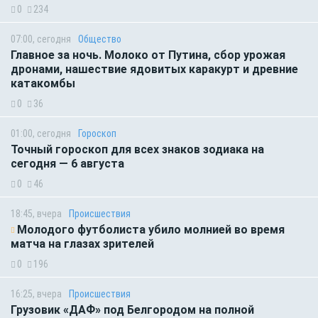
0
234
07:00, сегодня
Общество
Главное за ночь. Молоко от Путина, сбор урожая
дронами, нашествие ядовитых каракурт и древние
катакомбы
0
36
01:00, сегодня
Гороскоп
Точный гороскоп для всех знаков зодиака на
сегодня — 6 августа
0
46
18:45, вчера
Происшествия
Молодого футболиста убило молнией во время
матча на глазах зрителей
0
196
16:25, вчера
Происшествия
Грузовик «ДАФ» под Белгородом на полной