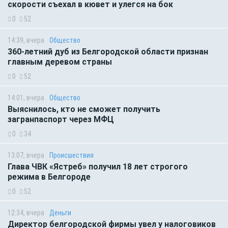
скорости съехал в кювет и улегся на бок
0
52
14:39, вчера
Общество
360-летний дуб из Белгородской области признан
главным деревом страны
0
52
14:01, вчера
Общество
Выяснилось, кто не сможет получить
загранпаспорт через МФЦ
0
34
13:07, вчера
Происшествия
Глава ЧВК «Ястреб» получил 18 лет строгого
режима в Белгороде
0
52
12:34, вчера
Деньги
Директор белгородской фирмы увел у налоговиков