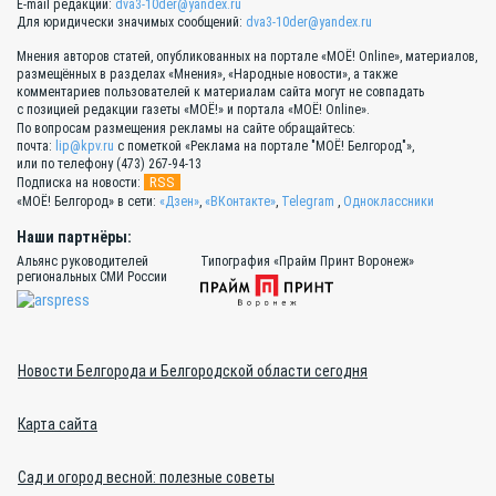
E-mail редакции:
dva3-10der@yandex.ru
Для юридически значимых сообщений:
dva3-10der@yandex.ru
Мнения авторов статей, опубликованных на портале «МОЁ! Online», материалов,
размещённых в разделах «Мнения», «Народные новости», а также
комментариев пользователей к материалам сайта могут не совпадать
с позицией редакции газеты «МОЁ!» и портала «МОЁ! Online».
По вопросам размещения рекламы на сайте обращайтесь:
почта:
lip@kpv.ru
с пометкой «Реклама на портале "МОЁ! Белгород"»,
или по телефону (473) 267-94-13
RSS
Подписка на новости:
«МОЁ! Белгород» в сети:
«Дзен»
,
«ВКонтакте»
,
Telegram
,
Одноклассники
Наши партнёры:
Альянс руководителей
Типография «Прайм Принт Воронеж»
региональных СМИ России
Новости Белгорода и Белгородской области сегодня
Карта сайта
Сад и огород весной: полезные советы