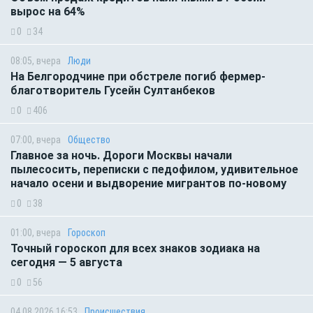
вырос на 64%
0
34
08:05, вчера
Люди
На Белгородчине при обстреле погиб фермер-
благотворитель Гусейн Султанбеков
0
406
07:00, вчера
Общество
Главное за ночь. Дороги Москвы начали
пылесосить, переписки с педофилом, удивительное
начало осени и выдворение мигрантов по-новому
0
38
01:00, вчера
Гороскоп
Точный гороскоп для всех знаков зодиака на
сегодня — 5 августа
0
56
04.08.2026 16:53
Происшествия