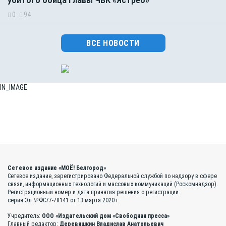
убитого бойца главы ЧВК «Ястреб»
0
94
ВСЕ НОВОСТИ
IN_IMAGE
Сетевое издание «МОЁ! Белгород»
Сетевое издание, зарегистрировано Федеральной службой по надзору в сфере
связи, информационных технологий и массовых коммуникаций (Роскомнадзор).
Регистрационный номер и дата принятия решения о регистрации:
серия Эл №ФС77-78141 от 13 марта 2020 г.
Учредитель:
ООО «Издательский дом «Свободная пресса»
Главный редактор:
Деревяшкин Владислав Анатольевич