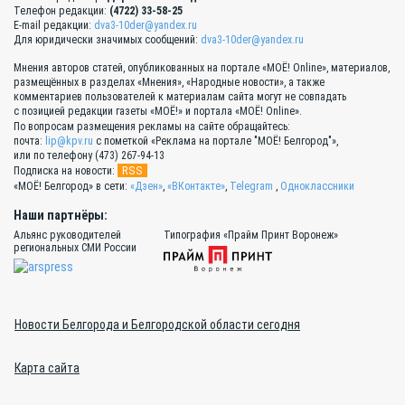
Телефон редакции:
(4722) 33-58-25
E-mail редакции:
dva3-10der@yandex.ru
Для юридически значимых сообщений:
dva3-10der@yandex.ru
Мнения авторов статей, опубликованных на портале «МОЁ! Online», материалов,
размещённых в разделах «Мнения», «Народные новости», а также
комментариев пользователей к материалам сайта могут не совпадать
с позицией редакции газеты «МОЁ!» и портала «МОЁ! Online».
По вопросам размещения рекламы на сайте обращайтесь:
почта:
lip@kpv.ru
с пометкой «Реклама на портале "МОЁ! Белгород"»,
или по телефону (473) 267-94-13
RSS
Подписка на новости:
«МОЁ! Белгород» в сети:
«Дзен»
,
«ВКонтакте»
,
Telegram
,
Одноклассники
Наши партнёры:
Альянс руководителей
Типография «Прайм Принт Воронеж»
региональных СМИ России
Новости Белгорода и Белгородской области сегодня
Карта сайта