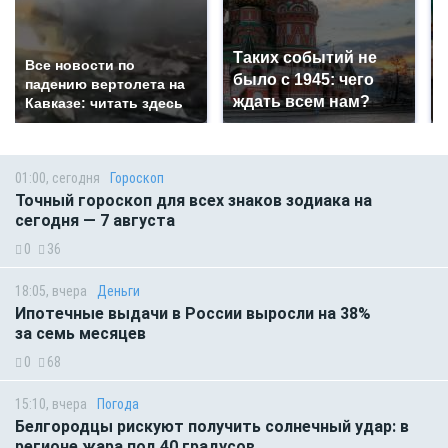
Таких событий не
Все новости по
было с 1945: чего
падению вертолета на
ждать всем нам?
Кавказе: читать здесь
01:00, сегодня
Гороскоп
Точный гороскоп для всех знаков зодиака на
сегодня — 7 августа
0
36
18:05, вчера
Деньги
Ипотечные выдачи в России выросли на 38%
за семь месяцев
0
68
15:10, вчера
Погода
Белгородцы рискуют получить солнечный удар: в
регионе жара под 40 градусов