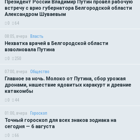
Президент России Владимир Путин провёл рабочую
встречу с врио губернатора Белгородской области
Александром Шуваевым
0
64
08:05, вчера
Власть
Нехватка врачей в Белгородской области
взволновала Путина
0
250
07:00, вчера
Общество
Главное за ночь. Молоко от Путина, сбор урожая
дронами, нашествие ядовитых каракурт и древние
катакомбы
0
44
01:00, вчера
Гороскоп
Точный гороскоп для всех знаков зодиака на
сегодня — 6 августа
0
66