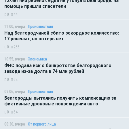
12-летний ребенок едва не утонул в Белгороде: на
помощь пришли спасатели
0
44
11:00, вчера
Происшествия
Над Белгородчиной сбито рекордное количество:
17 раненых, но потерь нет
0
256
10:55, вчера
Экономика
ФНС подала иск о банкротстве белгородского
завода из-за долга в 74 млн рублей
0
62
09:06, вчера
Происшествия
Белгородцы пытались получить компенсацию за
фиктивные дроновые повреждения авто
0
64
08:30, вчера
От первого лица