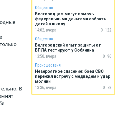
Общество
Белгородцам могут помочь
федеральными деньгами собрать
ходные
детей в школу
14:02, вчера
0
122
е
Общество
 только
Белгородский опыт защиты от
БПЛА тестируют у Собянина
13:50, вчера
0
96
Происшествия
Невероятное спасение: боец СВО
пережил встречу с медведем и удар
молнии
тельно. В
13:36, вчера
0
78
омнят
бя