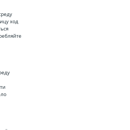
среду
ницу ход
ться
ребляйте
реду
дти
ело