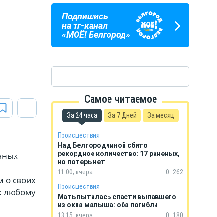
Подпишись
ПОГОДА
ГОРОСКОП
на тг-канал
В БЕЛГОРОДЕ
НА КАЖДЫЙ ДЕНЬ
«МОЁ! Белгород»
Самое читаемое
За 24 часа
За 7 Дней
За месяц
Происшествия
Над Белгородчиной сбито
рекордное количество: 17 раненых,
чных
но потерь нет
11:00, вчера
0
262
м о своих
Происшествия
к любому
Мать пыталась спасти выпавшего
из окна малыша: оба погибли
13:15, вчера
0
180