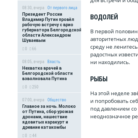
для встречи и общ
08:30, вчера
От первого лица
Президент России
ВОДОЛЕЙ
Владимир Путин провёл
рабочую встречу с врио
губернатора Белгородской
В первой половин
области Александром
авторитетных люд
Шуваевым
среду не ленитес
0
66
радостных извести
ни находились.
08:05, вчера
Власть
Нехватка врачей в
Белгородской области
РЫБЫ
взволновала Путина
0
250
На этой неделе з
07:00, вчера
Общество
и попробовать себ
Главное за ночь. Молоко
под давлением со
от Путина, сбор урожая
неоднозначное ре
дронами, нашествие
ядовитых каракурт и
древние катакомбы
0
44