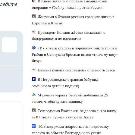
В Киеве заявили о провале американской
Cледите
операции «Убей лучника» против России
Живущая в Италии русская сравнила жизнь в
Европе и в Крыму
Президент Польши жёстко высказался о
бандеровцах и их идеологии
«Их хотели стереть в порошок»: как патриоты
Рыбин и Сенчукова бросили вызов «гнилому шоу-
бизу»
Названа главная смертельная опасность секса
В Петрозаводске странная бабушка
заманивала детей в подъезд
Мужчина украл у бывшей любовницы 25
тысяч, чтобы купить выпивку
Телеведущая Екатерина Андреева сняла виллу
за 87 тысяч рублей в сутки на Алтае
ФСБ задержала подростков за подготовку
теракта на объекте Росгвардии по указке