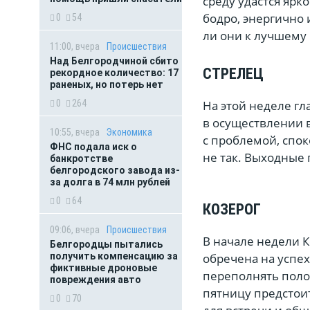
среду удастся ярк
бодро, энергично 
0
54
ли они к лучшему 
11:00, вчера
Происшествия
Над Белгородчиной сбито
СТРЕЛЕЦ
рекордное количество: 17
раненых, но потерь нет
0
264
На этой неделе гл
в осуществлении в
10:55, вчера
Экономика
с проблемой, спок
ФНС подала иск о
не так. Выходные 
банкротстве
белгородского завода из-
за долга в 74 млн рублей
0
64
КОЗЕРОГ
09:06, вчера
Происшествия
В начале недели К
Белгородцы пытались
получить компенсацию за
обречена на успех
фиктивные дроновые
переполнять поло
повреждения авто
пятницу предстои
0
70