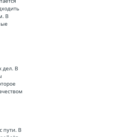
таётся
одходить
м. В
ные
 дел. В
ы
оторое
качеством
 пути. В