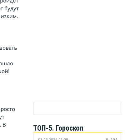
пройдёт
т будут
лизким.
твовать
пошло
кой!
просто
ут
. В
ТОП-5. Гороскоп