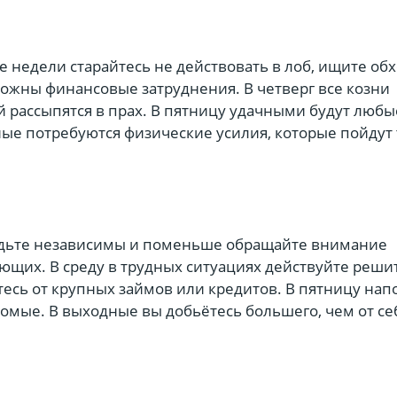
 недели старайтесь не действовать в лоб, ищите об
можны финансовые затруднения. В четверг все козни
 рассыпятся в прах. В пятницу удачными будут любы
ные потребуются физические усилия, которые пойдут
удьте независимы и поменьше обращайте внимание
ющих. В среду в трудных ситуациях действуйте реши
тесь от крупных займов или кредитов. В пятницу нап
комые. В выходные вы добьётесь большего, чем от се