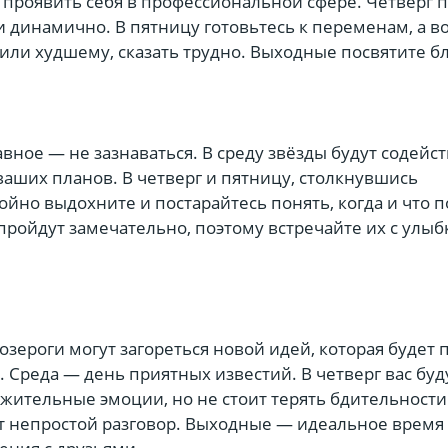
о проявить себя в профессиональной сфере. Четверг 
и динамично. В пятницу готовьтесь к переменам, а во
или худшему, сказать трудно. Выходные посвятите б
авное — не зазнаваться. В среду звёзды будут содейс
аших планов. В четверг и пятницу, столкнувшись
ойно выдохните и постарайтесь понять, когда и что 
пройдут замечательно, поэтому встречайте их с улыб
озероги могут загореться новой идей, которая будет 
. Среда — день приятных известий. В четверг вас буд
жительные эмоции, но не стоит терять бдительности
т непростой разговор. Выходные — идеальное время