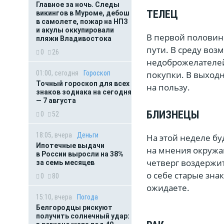
Главное за ночь. Следы
ТЕЛЕЦ
викингов в Муроме, дебош
в самолете, пожар на НПЗ
и акулы оккупировали
В первой половине
пляжи Владивостока
пути. В среду воз
0
26
недоброжелателей
01:00, сегодня
Гороскоп
покупки. В выход
Точный гороскоп для всех
на пользу.
знаков зодиака на сегодня
— 7 августа
БЛИЗНЕЦЫ
0
52
18:05, вчера
Деньги
На этой неделе б
Ипотечные выдачи
на мнения окружа
в России выросли на 38%
четверг воздержи
за семь месяцев
о себе старые зна
0
80
ожидаете.
15:10, вчера
Погода
Белгородцы рискуют
получить солнечный удар: