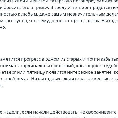
елайте своим девизом татарскую поговорку «Алмаз ос
и бросить его в грязь». В среду и четверг придётся п
енностью к любым, даже самым незначительным дела
 много суеты, что немудрено потерять голову. Выход
но.
аметится прогресс в одном из старых и почти забытых
ринимать кардинальных решений, касающихся судьб
четверг или пятницу появится интересное занятие, к
 о проблемах. На выходных следите за свежестью и 
я.
 недели, если начали действовать, не сворачивайте с