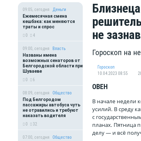
Близнеца
09:05, сегодня
Деньги
Ежемесячная смена
решитель
кешбэка: как меняются
траты и спрос
не зазна
0
4
09:00, сегодня
Власть
Гороскоп на не
Названы имена
возможных сенаторов от
Белгородской области при
Гороскоп
Шуваеве
10.04.2023 08:55
2
0
6
ОВЕН
08:09, сегодня
Общество
Под Белгородом
В начале недели 
пассажиры автобуса чуть
усилий. В среду к
не отравились и требуют
наказать водителя
с государственны
планах. Пятница 
0
32
делу — и всё полу
07:00, сегодня
Общество