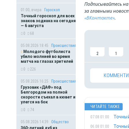
Подписывайтесь на 
01:00, вчера
Гороскоп
за главными новост
Точный гороскоп для всех
«ВКонтакте»
.
знаков зодиака на сегодня
— 6 августа
0
68
05.08.2026 18:45
Происшествия
Молодого футболиста
2
1
убило молнией во время
матча на глазах зрителей
0
226
КОММЕНТИ
05.08.2026 16:25
Происшествия
Грузовик «ДАФ» под
Белгородом на полной
скорости съехал в кювет и
улегся на бок
ЧИТАЙТЕ ТАКЖЕ
0
74
Точный
07.08 01:00
05.08.2026 14:39
Общество
Точный
06.08 01:00
360-летний дуб из