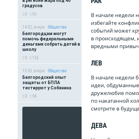
РАК
в регионе жара под 40
градусов
0
66
В начале недели н
избегайте конфлик
14:02, вчера
Общество
событий может кру
Белгородцам могут
в происходящем, 
помочь федеральными
деньгами собрать детей в
вредными привыч
школу
0
126
ЛЕВ
13:50, вчера
Общество
В начале недели б
Белгородский опыт
защиты от БПЛА
идеи, обдуманные
тестируют у Собянина
дружелюбие помож
0
98
по накатанной кол
смотрите в будущ
ДЕВА