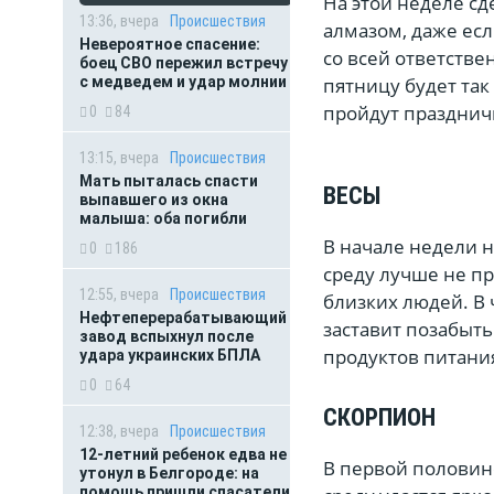
На этой неделе сд
13:36, вчера
Происшествия
алмазом, даже есл
Невероятное спасение:
со всей ответств
боец СВО пережил встречу
с медведем и удар молнии
пятницу будет так
пройдут празднич
0
84
13:15, вчера
Происшествия
Мать пыталась спасти
ВЕСЫ
выпавшего из окна
малыша: оба погибли
В начале недели н
0
186
среду лучше не п
12:55, вчера
Происшествия
близких людей. В 
Нефтеперерабатывающий
заставит позабыть
завод вспыхнул после
продуктов питани
удара украинских БПЛА
0
64
СКОРПИОН
12:38, вчера
Происшествия
12-летний ребенок едва не
В первой половине
утонул в Белгороде: на
помощь пришли спасатели