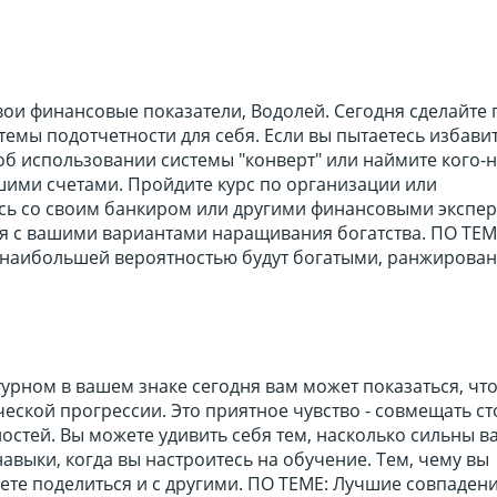
вои финансовые показатели, Водолей. Сегодня сделайте
темы подотчетности для себя. Если вы пытаетесь избавит
об использовании системы "конверт" или наймите кого-
шими счетами. Пройдите курс по организации или
сь со своим банкиром или другими финансовыми экспер
я с вашими вариантами наращивания богатства. ПО ТЕМ
с наибольшей вероятностью будут богатыми, ранжирова
турном в вашем знаке сегодня вам может показаться, чт
ческой прогрессии. Это приятное чувство - совмещать с
остей. Вы можете удивить себя тем, насколько сильны 
выки, когда вы настроитесь на обучение. Тем, чему вы
ете поделиться и с другими. ПО ТЕМЕ: Лучшие совпаден