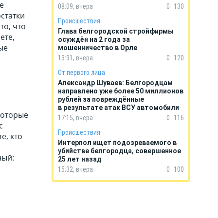
е
08:09, вчера
0
130
остатки
Происшествия
то, что
Глава белгородской стройфирмы
ете,
осуждён на 2 года за
ые
мошенничество в Орле
13:31, вчера
0
120
От первого лица
Александр Шуваев: Белгородцам
направлено уже более 50 миллионов
рублей за повреждённые
в результате атак ВСУ автомобили
которые
17:15, вчера
0
116
с
Происшествия
е, кто
Интерпол ищет подозреваемого в
убийстве белгородца, совершенное
ный:
25 лет назад
15:32, вчера
0
100