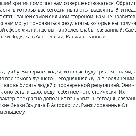
йший критик помогает вам совершенствоваться. Обратит
асти, в которых вас сегодня пытаются выделить. Эти нед
 стать вашей самой сильной стороной. Вам не нравится 
но вам могут понравиться результаты, которые вы получа
той сфере жизни, где вы наиболее слабы. связанный: Сам
наки Зодиака в Астрологии, Ранжированные
дружбу. Выберите людей, которые будут рядом с вами, 
для вас самого лучшего. Сегодняшняя Луна в соединении 
 вас выбирать людей с проверенной репутацией. Они - т
ак оно есть, и даже ведут себя немного стоически. Их
рактер прекрасно дополнит вашу жизнь сегодня. связан
кие Знаки Зодиака В Астрологии, Ранжированные От
именьшему