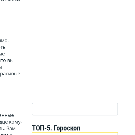
имо.
еть
ые
что вы
ы
красивые
ленные
дце кому-
ТОП-5. Гороскоп
ть. Вам