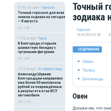
Точный г
01:00, сегодня
Гороскоп
Точный гороскоп для всех
зодиака 
знаков зодиака на сегодня
— 8 августа
0
46
Гороскоп
16.04.2023 01:00
2
17:22, вчера
Город
В Белгороде открыли
шахматную беседку с
СОДЕРЖАНИЕ
чугунными фигурами
0
64
Овен
17:15, вчера
От первого лица
Телец
Александр Шуваев:
Близнецы
Белгородцам направлено
уже более 50 миллионов
рублей за повреждённые
в результате атак ВСУ
Овен
автомобили
0
116
Докажи им, что они