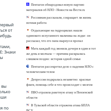
Пентагон обнародовал новую партию
материалов об НЛО - Новости на Вести.ru
Россиянам рассказали, сокращает ли жизнь
ночная работа
 первый
ься от
Отдыхающие на гидроциклах нашли
нибудь
одинокого испуганного мальчика на лодке: он
рассказал, что его папа нырнул и пропал
тами,
Мать каждый год звонила дочери в один и тот
Е: Знаки
же день и молчала — причина раскрылась
ны
слишком поздно: история одной семьи
Пентагон рассекретил дело о падении НЛО с
человеческим телом
Депрессия подкралась незаметно: красные
флаги, помощь себе и что происходит с мозгом
о вы
только
ПВО отразила ракетную атаку в Пензенской
ваши
области
В Тульской области отражена атака БПЛА
ия по
ВСУ