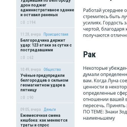
Ударивший по Белгороду
дрон поджег
Работай усерднее о
административное здание
и оставил раненых
стремитесь быть лу
усилиях. Гордость з
0
194
чертой, благодаря 
11:28, вчера
Происшествия
получаются отличн
Белгородчина держит
удар: 123 атаки за сутки с
пострадавшими
Рак
0
62
Некоторые убеждени
10:49, вчера
Общество
думали определенны
Учёные предупредили
вам. Когда Луна со
белгородцев о сильном
геомагнитном ударе в
ценности в некотор
пятницу
определенные сфер
0
90
отношении вашей в
пересечь. Принять 
09:05, вчера
Деньги
ПО ТЕМЕ: Знаки Зо
Ежемесячная смена
наименьшему
кешбэка: как меняются
траты и спрос