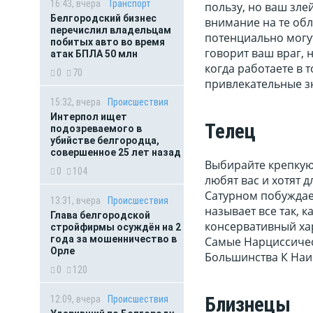
16:43, вчера
Транспорт
пользу, но ваш зле
Белгородский бизнес
внимание на те обл
перечислил владельцам
потенциально могут
побитых авто во время
говорит ваш враг, 
атак БПЛА 50 млн
когда работаете в 
0
70
привлекательные з
15:32, вчера
Происшествия
Интерпол ищет
Телец
подозреваемого в
убийстве белгородца,
совершенное 25 лет назад
Выбирайте крепкую 
0
104
любят вас и хотят 
Сатурном побуждает
13:31, вчера
Происшествия
называет все так, к
Глава белгородской
консервативный ха
стройфирмы осуждён на 2
года за мошенничество в
Самые Нарциссичес
Орле
Большинства К На
0
120
Близнецы
12:09, вчера
Происшествия