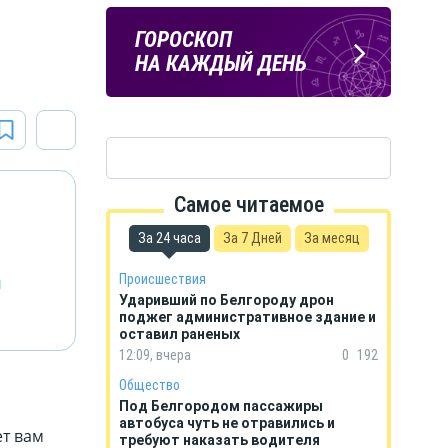
Подпишись
ПОГОДА
ГОРОСКОП
на тг-канал
В БЕЛГОРОДЕ
НА КАЖДЫЙ ДЕНЬ
«МОЁ! Белгород»
Самое читаемое
За 24 часа
За 7 Дней
За месяц
й
Происшествия
Ударивший по Белгороду дрон
поджег административное здание и
оставил раненых
12:09, вчера
0
192
Общество
Под Белгородом пассажиры
автобуса чуть не отравились и
ет вам
требуют наказать водителя