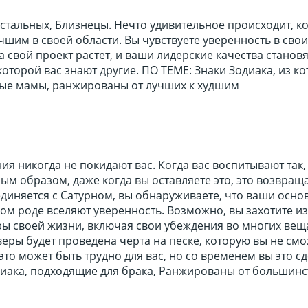
стальных, Близнецы. Нечто удивительное происходит, к
чшим в своей области. Вы чувствуете уверенность в свои
а свой проект растет, и ваши лидерские качества станов
которой вас знают другие. ПО ТЕМЕ: Знаки Зодиака, из к
ые мамы, ранжированы от лучших к худшим
я никогда не покидают вас. Когда вас воспитывают так,
м образом, даже когда вы оставляете это, это возвраща
единяется с Сатурном, вы обнаруживаете, что ваши осн
ом роде вселяют уверенность. Возможно, вы захотите и
ы своей жизни, включая свои убеждения во многих веща
еры будет проведена черта на песке, которую вы не см
это может быть трудно для вас, но со временем вы это сд
диака, подходящие для брака, Ранжированы от большинс