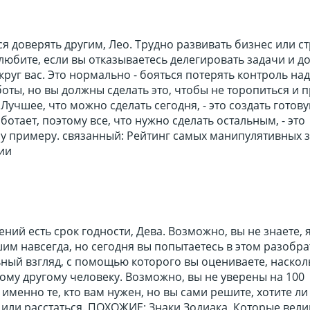
я доверять другим, Лео. Трудно развивать бизнес или с
любите, если вы отказываетесь делегировать задачи и д
уг вас. Это нормально - бояться потерять контроль над
оты, но вы должны сделать это, чтобы не торопиться и 
 Лучшее, что можно сделать сегодня, - это создать готов
ботает, поэтому все, что нужно сделать остальным, - это
у примеру. связанный: Рейтинг самых манипулятивных 
ии
ний есть срок годности, Дева. Возможно, вы не знаете, 
шим навсегда, но сегодня вы попытаетесь в этом разобра
ный взгляд, с помощью которого вы оцениваете, наскол
ому другому человеку. Возможно, вы не уверены на 100
 именно те, кто вам нужен, но вы сами решите, хотите ли
 или расстаться. ПОХОЖИЕ: Знаки Зодиака, Которые вел