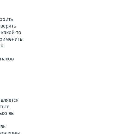
троить
оверять
 какой-то
применить
ую
знаков
является
ться.
ько вы
 вы
иколепны