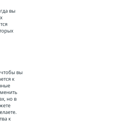
огда вы
х
ятся
оторых
 чтобы вы
ется к
овные
зменить
х, но в
ожете
елаете.
тва к