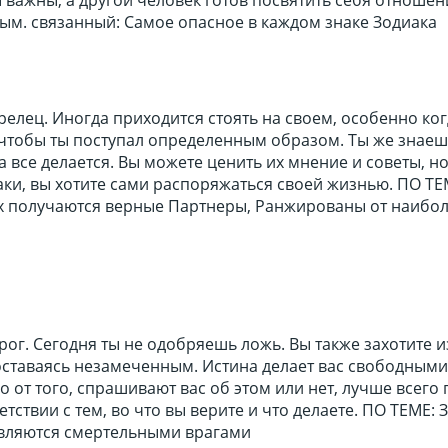
ы важны, а другой человек готов посвятить себя отноше
ым. связанный: Самое опасное в каждом знаке Зодиака
трелец. Иногда приходится стоять на своем, особенно ког
 чтобы ты поступал определенным образом. Ты же знаешь
а все делается. Вы можете ценить их мнение и советы, но
аки, вы хотите сами распоряжаться своей жизнью. ПО ТЕ
ых получаются верные Партнеры, Ранжированы от наибол
рог. Сегодня ты не одобряешь ложь. Вы также захотите 
оставаясь незамеченным. Истина делает вас свободными
о от того, спрашивают вас об этом или нет, лучше всего
тствии с тем, во что вы верите и что делаете. ПО ТЕМЕ: 
являются смертельными врагами