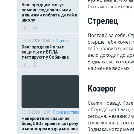
нужно знать, что в
Белгородцам могут
быть исключительн
помочь федеральными
деньгами собрать детей в
Стрелец
школу
0
144
Постояй за себя, С
06.08.2026 13:50
Общество
старше тебя хочет,
Белгородский опыт
тебе нравится, когд
защиты от БПЛА
дело доходит до др
тестируют у Собянина
Зодиака, из котор
0
126
наименее верных
Козерог
Скажи правду, Козе
обсуждения темы, 
06.08.2026 13:36
Происшествия
сегодня, независим
Невероятное спасение:
свою жизнь в соотве
боец СВО пережил встречу
Зодиака, которые 
с медведем и удар молнии