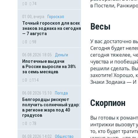
0
74
в Постели, Ранжир
01:00, вчера
Гороскоп
Точный гороскоп для всех
Весы
знаков зодиака на сегодня
— 7 августа
У вас достаточно в
0
98
Сегодня будет неле
сегодня тяжелее, ч
06.08.2026 18:05
Деньги
чувства и пообещай
Ипотечные выдачи
в России выросли на 38%
решили сделать. Вы
за семь месяцев
захотите! Хорошо, 
0
114
Знаки Зодиака — И
06.08.2026 15:10
Погода
Белгородцы рискуют
Скорпион
получить солнечный удар:
в регионе жара под 40
градусов
Вы готовы к романт
0
78
интрижки вызовут у
то, кто будет трати
06.08.2026 14:02
Общество