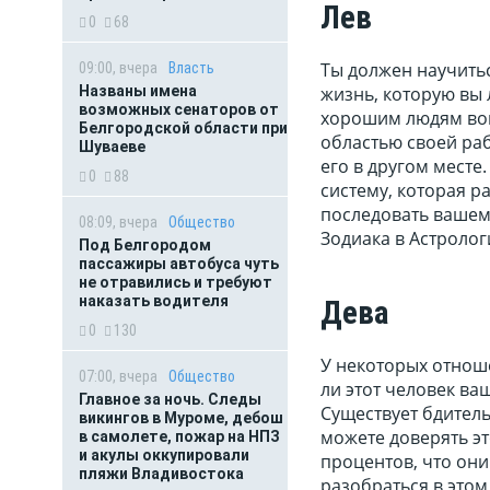
Лев
0
68
Ты должен научитьс
09:00, вчера
Власть
Названы имена
жизнь, которую вы 
возможных сенаторов от
хорошим людям вокр
Белгородской области при
областью своей раб
Шуваеве
его в другом месте.
0
88
систему, которая ра
последовать вашем
08:09, вчера
Общество
Зодиака в Астролог
Под Белгородом
пассажиры автобуса чуть
не отравились и требуют
наказать водителя
Дева
0
130
У некоторых отноше
07:00, вчера
Общество
ли этот человек ва
Главное за ночь. Следы
Существует бдитель
викингов в Муроме, дебош
можете доверять эт
в самолете, пожар на НПЗ
и акулы оккупировали
процентов, что они
пляжи Владивостока
разобраться в этом