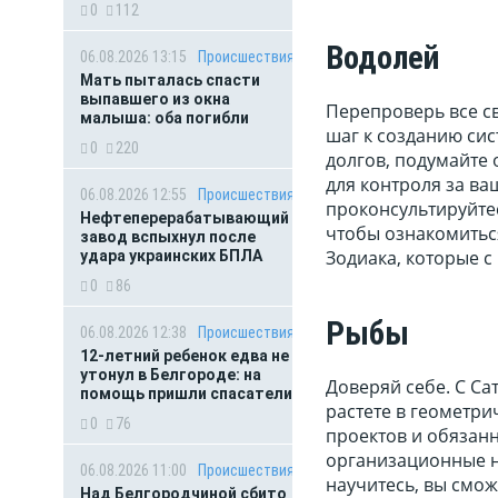
0
112
Водолей
06.08.2026 13:15
Происшествия
Мать пыталась спасти
выпавшего из окна
Перепроверь все с
малыша: оба погибли
шаг к созданию сис
0
220
долгов, подумайте 
для контроля за ва
06.08.2026 12:55
Происшествия
проконсультируйте
Нефтеперерабатывающий
чтобы ознакомитьс
завод вспыхнул после
Зодиака, которые 
удара украинских БПЛА
0
86
Рыбы
06.08.2026 12:38
Происшествия
12-летний ребенок едва не
утонул в Белгороде: на
Доверяй себе. С Са
помощь пришли спасатели
растете в геометри
0
76
проектов и обязанн
организационные на
06.08.2026 11:00
Происшествия
научитесь, вы смож
Над Белгородчиной сбито