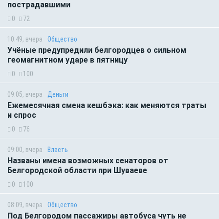
пострадавшими
0
72
10:49, вчера
Общество
Учёные предупредили белгородцев о сильном
геомагнитном ударе в пятницу
0
100
09:05, вчера
Деньги
Ежемесячная смена кешбэка: как меняются траты
и спрос
0
76
09:00, вчера
Власть
Названы имена возможных сенаторов от
Белгородской области при Шуваеве
0
100
08:09, вчера
Общество
Под Белгородом пассажиры автобуса чуть не