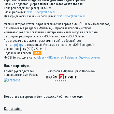
Учредитель:
ООО «Издательский дом «Свободная пресса»
Главный редактор:
Деревяшкин Владислав Анатольевич
Телефон редакции:
(4722) 33-58-25
E-mail редакции:
dva3-10der@yandex.ru
Для юридически значимых сообщений:
dva3-10der@yandex.ru
Мнения авторов статей, опубликованных на портале «МОЁ! Online», материалов,
размещённых в разделах «Мнения», «Народные новости», а также
комментариев пользователей к материалам сайта могут не совпадать
с позицией редакции газеты «МОЁ!» и портала «МОЁ! Online».
По вопросам размещения рекламы на сайте обращайтесь:
почта:
lip@kpv.ru
с пометкой «Реклама на портале "МОЁ! Белгород"»,
или по телефону (473) 267-94-13
RSS
Подписка на новости:
«МОЁ! Белгород» в сети:
«Дзен»
,
«ВКонтакте»
,
Telegram
,
Одноклассники
Наши партнёры:
Альянс руководителей
Типография «Прайм Принт Воронеж»
региональных СМИ России
Новости Белгорода и Белгородской области сегодня
Карта сайта