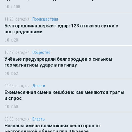
0
100
11:28, сегодня
Происшествия
Белгородчина держит удар: 123 атаки за сутки с
пострадавшими
0
28
10:49, сегодня
Общество
Учёные предупредили белгородцев о сильном
геомагнитном ударе в пятницу
0
62
09:05, сегодня
Деньги
Ежемесячная смена кешбэка: как меняются траты
и спрос
0
50
09:00, сегодня
Власть
Названы имена возможных сенаторов от
Белгородской области при Шуваеве