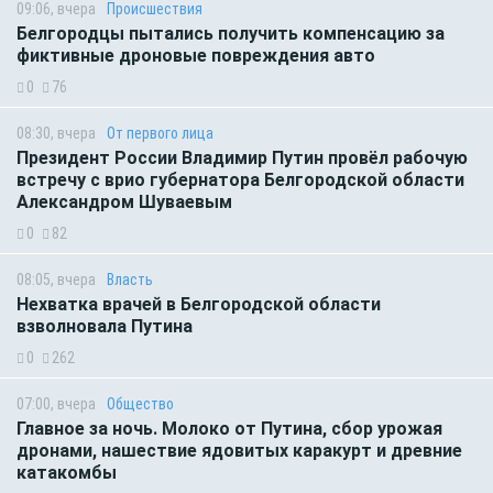
09:06, вчера
Происшествия
Белгородцы пытались получить компенсацию за
фиктивные дроновые повреждения авто
0
76
08:30, вчера
От первого лица
Президент России Владимир Путин провёл рабочую
встречу с врио губернатора Белгородской области
Александром Шуваевым
0
82
08:05, вчера
Власть
Нехватка врачей в Белгородской области
взволновала Путина
0
262
07:00, вчера
Общество
Главное за ночь. Молоко от Путина, сбор урожая
дронами, нашествие ядовитых каракурт и древние
катакомбы