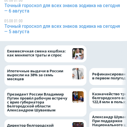
06.08 01:00
Точный гороскоп для всех знаков зодиака на сегодня
— 6 августа
05.08 01:00
Точный гороскоп для всех знаков зодиака на сегодня
— 5 августа
Объем продаж кр
Ежемесячная смена кешбэка:
наличными в Рос
как меняются траты и спрос
на 64%
Ипотечные выдачи в России
Рефинансировани
выросли на 38% за семь
в первом полугоди
месяцев
Казначейство тре
Президент России Владимир
белгородского в
Путин провёл рабочую встречу
122,8 млн в польз
с врио губернатора
Белгородской области
Александром Шуваевым
Александр Шувае
При поддержке
Национального ц
Директор белгородской