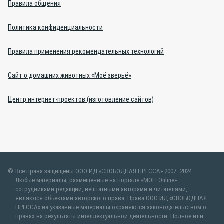
Правила общения
Политика конфиденциальности
Правила применения рекомендательных технологий
Сайт о домашних животных «Моё зверьё»
Центр интернет-проектов (изготовление сайтов)
Все права защищены ООО ИД «СВОБОДНАЯ ПРЕССА» 2007–2024.
Любые материалы, размещенные на портале «МОЁ! Online»
сотрудниками редакции, нештатными авторами и читателями,
являются объектами авторского права. Права ООО ИД «СВОБОДНАЯ
ПРЕССА» на указанные материалы охраняются законодательством о
правах на результаты интеллектуальной деятельности. Полное или