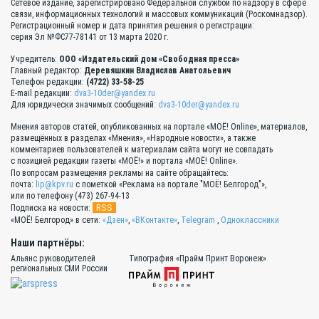
Сетевое издание, зарегистрировано Федеральной службой по надзору в сфере
связи, информационных технологий и массовых коммуникаций (Роскомнадзор).
Регистрационный номер и дата принятия решения о регистрации:
серия Эл №ФС77-78141 от 13 марта 2020 г.
Учредитель:
ООО «Издательский дом «Свободная пресса»
Главный редактор:
Деревяшкин Владислав Анатольевич
Телефон редакции:
(4722) 33-58-25
E-mail редакции:
dva3-10der@yandex.ru
Для юридически значимых сообщений:
dva3-10der@yandex.ru
Мнения авторов статей, опубликованных на портале «МОЁ! Online», материалов,
размещённых в разделах «Мнения», «Народные новости», а также
комментариев пользователей к материалам сайта могут не совпадать
с позицией редакции газеты «МОЁ!» и портала «МОЁ! Online».
По вопросам размещения рекламы на сайте обращайтесь:
почта:
lip@kpv.ru
с пометкой «Реклама на портале "МОЁ! Белгород"»,
или по телефону (473) 267-94-13
RSS
Подписка на новости:
«МОЁ! Белгород» в сети:
«Дзен»
,
«ВКонтакте»
,
Telegram
,
Одноклассники
Наши партнёры:
Альянс руководителей
Типография «Прайм Принт Воронеж»
региональных СМИ России