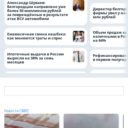
Александр Шуваев:
Белгородцам направлено уже
Директор белгор
более 50 миллионов рублей
фирмы увел у нал
за повреждённые в результате
млн рублей
атак ВСУ автомобили
Объем продаж кр
Ежемесячная смена кешбэка:
наличными в Рос
как меняются траты и спрос
на 64%
Ипотечные выдачи в России
Рефинансировани
выросли на 38% за семь
в первом полугоди
месяцев
Новости СМИ2