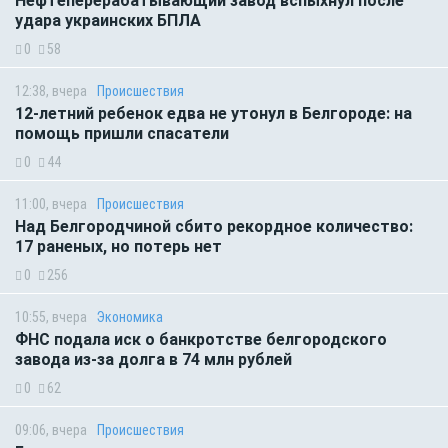
Нефтеперерабатывающий завод вспыхнул после
удара украинских БПЛА
0
58
12:38, вчера
Происшествия
12-летний ребенок едва не утонул в Белгороде: на
помощь пришли спасатели
0
44
11:00, вчера
Происшествия
Над Белгородчиной сбито рекордное количество:
17 раненых, но потерь нет
0
256
10:55, вчера
Экономика
ФНС подала иск о банкротстве белгородского
завода из-за долга в 74 млн рублей
0
62
09:06, вчера
Происшествия