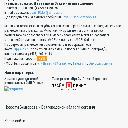
Главный редактор:
Деревяшкин Владислав Анатольевич
Телефон редакции:
(4722) 33-58-25
E-mail редакции:
dva3-10der@yandex.ru
Для юридически значимых сообщений:
dva3-10der@yandex.ru
Мнения авторов статей, опубликованных на портале «МОЁ! Online», материалов,
размещённых в разделах «Мнения», «Народные новости», а также
комментариев пользователей к материалам сайта могут не совпадать
с позицией редакции газеты «МОЁ!» и портала «МОЁ! Online».
По вопросам размещения рекламы на сайте обращайтесь:
почта:
lip@kpv.ru
с пометкой «Реклама на портале "МОЁ! Белгород"»,
или по телефону (473) 267-94-13
RSS
Подписка на новости:
«МОЁ! Белгород» в сети:
«Дзен»
,
«ВКонтакте»
,
Telegram
,
Одноклассники
Наши партнёры:
Альянс руководителей
Типография «Прайм Принт Воронеж»
региональных СМИ России
Новости Белгорода и Белгородской области сегодня
Карта сайта