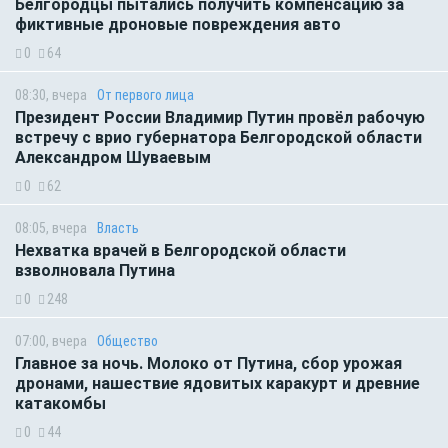
Белгородцы пытались получить компенсацию за
фиктивные дроновые повреждения авто
0
64
08:30, вчера
От первого лица
Президент России Владимир Путин провёл рабочую
встречу с врио губернатора Белгородской области
Александром Шуваевым
0
62
08:05, вчера
Власть
Нехватка врачей в Белгородской области
взволновала Путина
0
248
07:00, вчера
Общество
Главное за ночь. Молоко от Путина, сбор урожая
дронами, нашествие ядовитых каракурт и древние
катакомбы
0
44