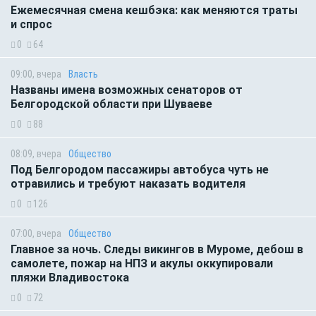
Ежемесячная смена кешбэка: как меняются траты
и спрос
0
64
09:00, вчера
Власть
Названы имена возможных сенаторов от
Белгородской области при Шуваеве
0
88
08:09, вчера
Общество
Под Белгородом пассажиры автобуса чуть не
отравились и требуют наказать водителя
0
126
07:00, вчера
Общество
Главное за ночь. Следы викингов в Муроме, дебош в
самолете, пожар на НПЗ и акулы оккупировали
пляжи Владивостока
0
72