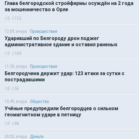
Глава белгородской стройфирмы осуждён на 2 года
за мошенничество в Орле
0
112
12:09, вчера
Происшествия
Ударивший по Белгороду дрон поджег
административное здание и оставил раненых
0
184
11:28, вчера
Происшествия
Белгородчина держит удар: 123 атаки за сутки с
пострадавшими
0
56
10:49, вчера
Общество
Учёные предупредили белгородцев о сильном
геомагнитном ударе в пятницу
0
88
09:05, вчера
Деньги