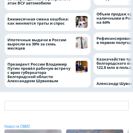
атак ВСУ автомобили
Объем продаж кр
наличными в Рос
Ежемесячная смена кешбэка:
на 64%
как меняются траты и спрос
Рефинансировани
Ипотечные выдачи в России
в первом полугоди
выросли на 38% за семь
месяцев
Казначейство тре
белгородского в
Президент России Владимир
122,8 млн в польз
Путин провёл рабочую встречу
с врио губернатора
Белгородской области
Александром Шуваевым
Александр Шувае
Новости СМИ2