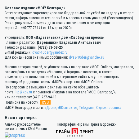
Сетевое издание «МОЁ! Белгород»
Сетевое издание, зарегистрировано Федеральной службой по надзору в сфере
связи, информационных технологий и массовых коммуникаций (Роскомнадзор).
Регистрационный номер и дата принятия решения о регистрации:
серия Эл №ФС77-78141 от 13 марта 2020 г.
Учредитель:
ООО «Издательский дом «Свободная пресса»
Главный редактор:
Деревяшкин Владислав Анатольевич
Телефон редакции:
(4722) 33-58-25
E-mail редакции:
dva3-10der@yandex.ru
Для юридически значимых сообщений:
dva3-10der@yandex.ru
Мнения авторов статей, опубликованных на портале «МОЁ! Online», материалов,
размещённых в разделах «Мнения», «Народные новости», а также
комментариев пользователей к материалам сайта могут не совпадать
с позицией редакции газеты «МОЁ!» и портала «МОЁ! Online».
По вопросам размещения рекламы на сайте обращайтесь:
почта:
lip@kpv.ru
с пометкой «Реклама на портале "МОЁ! Белгород"»,
или по телефону (473) 267-94-13
RSS
Подписка на новости:
«МОЁ! Белгород» в сети:
«Дзен»
,
«ВКонтакте»
,
Telegram
,
Одноклассники
Наши партнёры:
Альянс руководителей
Типография «Прайм Принт Воронеж»
региональных СМИ России