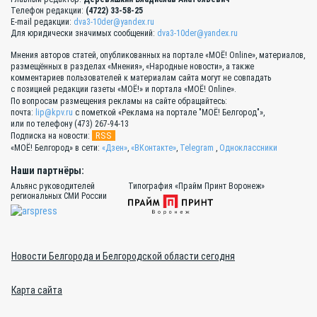
Телефон редакции:
(4722) 33-58-25
E-mail редакции:
dva3-10der@yandex.ru
Для юридически значимых сообщений:
dva3-10der@yandex.ru
Мнения авторов статей, опубликованных на портале «МОЁ! Online», материалов,
размещённых в разделах «Мнения», «Народные новости», а также
комментариев пользователей к материалам сайта могут не совпадать
с позицией редакции газеты «МОЁ!» и портала «МОЁ! Online».
По вопросам размещения рекламы на сайте обращайтесь:
почта:
lip@kpv.ru
с пометкой «Реклама на портале "МОЁ! Белгород"»,
или по телефону (473) 267-94-13
RSS
Подписка на новости:
«МОЁ! Белгород» в сети:
«Дзен»
,
«ВКонтакте»
,
Telegram
,
Одноклассники
Наши партнёры:
Альянс руководителей
Типография «Прайм Принт Воронеж»
региональных СМИ России
Новости Белгорода и Белгородской области сегодня
Карта сайта