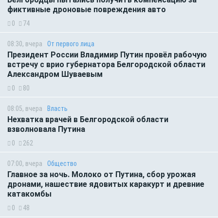
фиктивные дроновые повреждения авто
0
74
08:30, вчера
От первого лица
Президент России Владимир Путин провёл рабочую
встречу с врио губернатора Белгородской области
Александром Шуваевым
0
80
08:05, вчера
Власть
Нехватка врачей в Белгородской области
взволновала Путина
0
262
07:00, вчера
Общество
Главное за ночь. Молоко от Путина, сбор урожая
дронами, нашествие ядовитых каракурт и древние
катакомбы
0
48