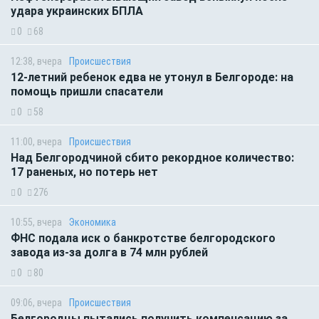
удара украинских БПЛА
0
68
12:38, вчера
Происшествия
12-летний ребенок едва не утонул в Белгороде: на
помощь пришли спасатели
0
58
11:00, вчера
Происшествия
Над Белгородчиной сбито рекордное количество:
17 раненых, но потерь нет
0
276
10:55, вчера
Экономика
ФНС подала иск о банкротстве белгородского
завода из-за долга в 74 млн рублей
0
80
09:06, вчера
Происшествия
Белгородцы пытались получить компенсацию за