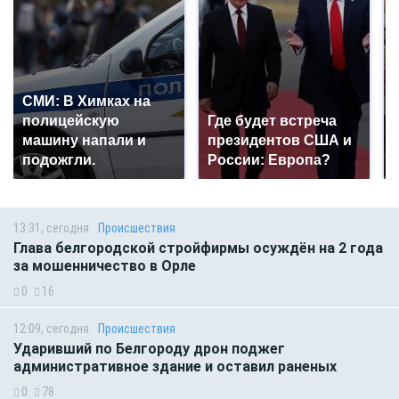
СМИ: В Химках на
полицейскую
Где будет встреча
машину напали и
президентов США и
подожгли.
России: Европа?
13:31, сегодня
Происшествия
Глава белгородской стройфирмы осуждён на 2 года
за мошенничество в Орле
0
16
12:09, сегодня
Происшествия
Ударивший по Белгороду дрон поджег
административное здание и оставил раненых
0
78