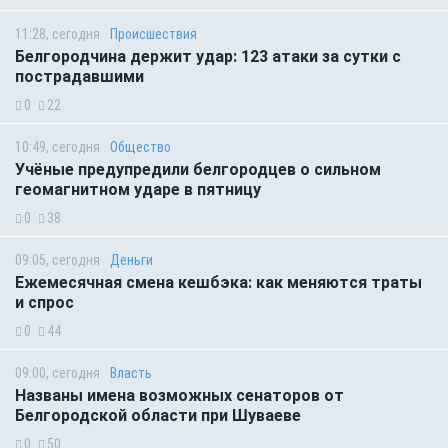
11:28, сегодня
Происшествия
Белгородчина держит удар: 123 атаки за сутки с
пострадавшими
0
22
10:49, сегодня
Общество
Учёные предупредили белгородцев о сильном
геомагнитном ударе в пятницу
0
38
09:05, сегодня
Деньги
Ежемесячная смена кешбэка: как меняются траты
и спрос
0
44
09:00, сегодня
Власть
Названы имена возможных сенаторов от
Белгородской области при Шуваеве
0
50