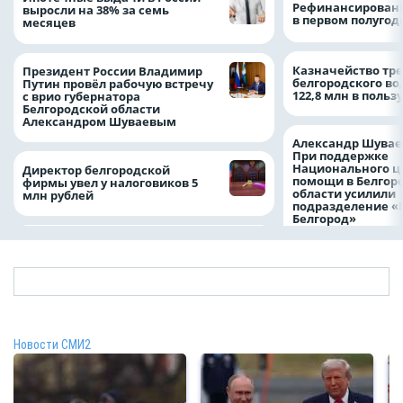
Рефинансировани
выросли на 38% за семь
в первом полугоди
месяцев
Казначейство тре
Президент России Владимир
белгородского в
Путин провёл рабочую встречу
122,8 млн в польз
с врио губернатора
Белгородской области
Александром Шуваевым
Александр Шувае
При поддержке
Национального ц
Директор белгородской
помощи в Белгор
фирмы увел у налоговиков 5
области усилили
млн рублей
подразделение «
Белгород»
Новости СМИ2