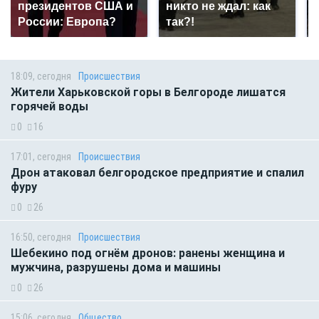
президентов США и
никто не ждал: как
России: Европа?
так?!
18:09, сегодня
Происшествия
Жители Харьковской горы в Белгороде лишатся
горячей воды
0
16
17:01, сегодня
Происшествия
Дрон атаковал белгородское предприятие и спалил
фуру
0
26
16:50, сегодня
Происшествия
Шебекино под огнём дронов: ранены женщина и
мужчина, разрушены дома и машины
0
26
15:06, сегодня
Общество