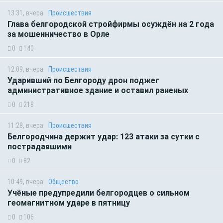
13:31, вчера
Происшествия
Глава белгородской стройфирмы осуждён на 2 года
за мошенничество в Орле
0
140
12:09, вчера
Происшествия
Ударивший по Белгороду дрон поджег
административное здание и оставил раненых
0
218
11:28, вчера
Происшествия
Белгородчина держит удар: 123 атаки за сутки с
пострадавшими
0
82
10:49, вчера
Общество
Учёные предупредили белгородцев о сильном
геомагнитном ударе в пятницу
0
106