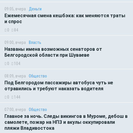
09:05, вчера
Деньги
Ежемесячная смена кешбэка: как меняются траты
и спрос
0
84
09:00, вчера
Власть
Названы имена возможных сенаторов от
Белгородской области при Шуваеве
0
104
08:09, вчера
Общество
Под Белгородом пассажиры автобуса чуть не
отравились и требуют наказать водителя
0
144
07:00, вчера
Общество
Главное за ночь. Следы викингов в Муроме, дебош в
самолете, пожар на НПЗ и акулы оккупировали
пляжи Владивостока