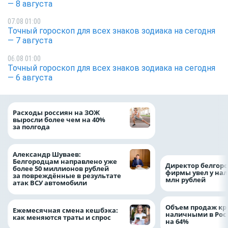
— 8 августа
07.08 01:00
Точный гороскоп для всех знаков зодиака на сегодня
— 7 августа
06.08 01:00
Точный гороскоп для всех знаков зодиака на сегодня
— 6 августа
Президент Росси
Расходы россиян на ЗОЖ
Путин провёл раб
выросли более чем на 40%
с врио губернато
за полгода
Белгородской обл
Александром Шу
Александр Шуваев:
Белгородцам направлено уже
Директор белгор
более 50 миллионов рублей
фирмы увел у нал
за повреждённые в результате
млн рублей
атак ВСУ автомобили
Объем продаж кр
Ежемесячная смена кешбэка:
наличными в Рос
как меняются траты и спрос
на 64%