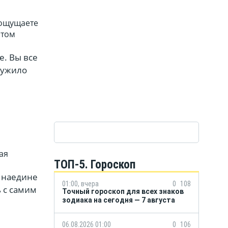
 ощущаете
этом
е. Вы все
лужило
ая
ТОП-5. Гороскоп
ь наедине
01:00, вчера
0
108
ь с самим
Точный гороскоп для всех знаков
зодиака на сегодня — 7 августа
06.08.2026 01:00
0
106