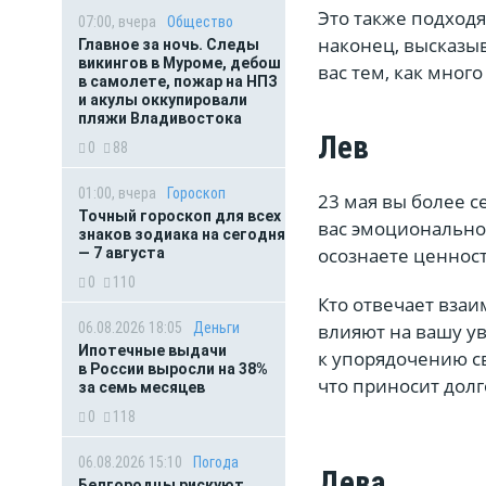
Это также подходя
07:00, вчера
Общество
наконец, высказы
Главное за ночь. Следы
викингов в Муроме, дебош
вас тем, как мног
в самолете, пожар на НПЗ
и акулы оккупировали
пляжи Владивостока
Лев
0
88
01:00, вчера
Гороскоп
23 мая вы более с
Точный гороскоп для всех
вас эмоционально,
знаков зодиака на сегодня
осознаете ценнос
— 7 августа
0
110
Кто отвечает вза
влияют на вашу у
06.08.2026 18:05
Деньги
Ипотечные выдачи
к упорядочению с
в России выросли на 38%
что приносит долг
за семь месяцев
0
118
06.08.2026 15:10
Погода
Дева
Белгородцы рискуют