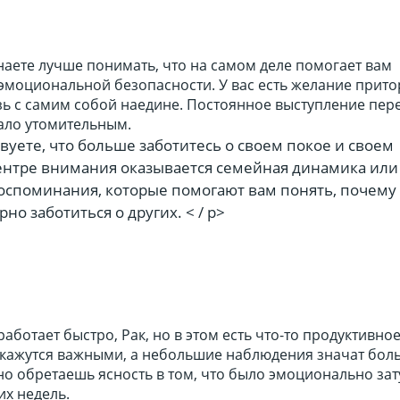
аете лучше понимать, что на самом деле помогает вам
 эмоциональной безопасности. У вас есть желание прит
зь с самим собой наедине. Постоянное выступление пер
ало утомительным.
твуете, что больше заботитесь о своем покое и своем
центре внимания оказывается семейная динамика или
споминания, которые помогают вам понять, почему
но заботиться о других. < / p>
аботает быстро, Рак, но в этом есть что-то продуктивное
 кажутся важными, а небольшие наблюдения значат бол
но обретаешь ясность в том, что было эмоционально за
их недель.