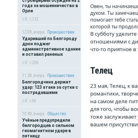
стройфирмы осуждён на 2
Овен, ты начинаешь
года за мошенничество в
Орле
духом. Ты замечаеш
помогает тебе стат
0
132
которой ты продол
12:09, вчера
Происшествия
В субботу уделите
Ударивший по Белгороду
отношениями с ди
дрон поджег
что-то приятное в
административное здание
и оставил раненых
0
206
Телец
11:28, вчера
Происшествия
Белгородчина держит
23 мая, Телец, к 
удар: 123 атаки за сутки с
романтики, творче
пострадавшими
на самом деле пит
0
66
для того, чтобы в
10:49, вчера
Общество
тоже заслуживает
Учёные предупредили
вашем присутствии
белгородцев о сильном
геомагнитном ударе в
пятницу