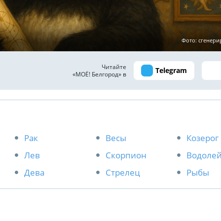
Фото: сгенер
Читайте
Telegram
«МОЁ! Белгород» в
Рак
Весы
Козерог
Лев
Скорпион
Водоле
Дева
Стрелец
Рыбы