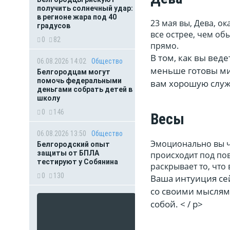
получить солнечный удар:
в регионе жара под 40
23 мая вы, Дева, о
градусов
все острее, чем об
0
82
прямо.
В том, как вы веде
06.08.2026 14:02
Общество
меньше готовы мир
Белгородцам могут
помочь федеральными
вам хорошую служ
деньгами собрать детей в
школу
0
146
Весы
06.08.2026 13:50
Общество
Эмоционально вы чу
Белгородский опыт
защиты от БПЛА
происходит под пов
тестируют у Собянина
раскрывает то, что
0
130
Ваша интуиция сей
со своими мыслями
собой. < / p>