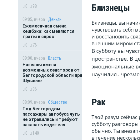
Близнецы
0
98
09:05, вчера
Деньги
Близнецы, вы начин
Ежемесячная смена
чувствовать себя в
кешбэка: как меняются
и восстановить свя
траты и спрос
внешним миром ст
0
76
В субботу вы чувс
пространстве. В 
09:00, вчера
Власть
Названы имена
эмоциональные во
возможных сенаторов от
научились чрезмер
Белгородской области при
Шуваеве
0
96
Рак
08:09, вчера
Общество
Под Белгородом
пассажиры автобуса чуть
Твой разум сейчас р
не отравились и требуют
субботу разговоры
наказать водителя
обычно. Ты внезап
0
140
в течение нескольк