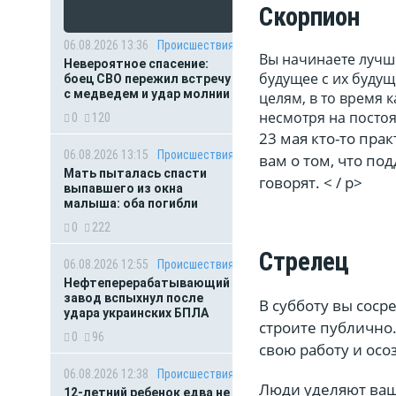
Скорпион
06.08.2026 13:36
Происшествия
Вы начинаете лучш
Невероятное спасение:
будущее с их буду
боец СВО пережил встречу
с медведем и удар молнии
целям, в то время 
несмотря на посто
0
120
23 мая кто-то пра
06.08.2026 13:15
Происшествия
вам о том, что по
Мать пыталась спасти
говорят. < / p>
выпавшего из окна
малыша: оба погибли
0
222
Стрелец
06.08.2026 12:55
Происшествия
Нефтеперерабатывающий
завод вспыхнул после
В субботу вы соср
удара украинских БПЛА
строите публично
0
96
свою работу и осо
06.08.2026 12:38
Происшествия
Люди уделяют ваш
12-летний ребенок едва не