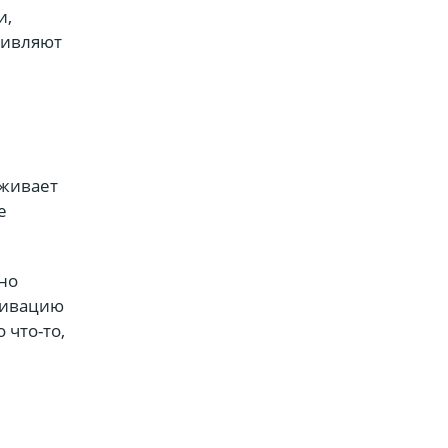
и,
дивляют
рживает
е
но
тивацию
 что-то,