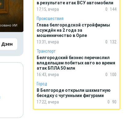
в результате атак ВСУ автомобили
17:15, вчера
0
144
Происшествия
Глава белгородской стройфирмы
ировано ИИ
осуждён на 2 года за
мошенничество в Орле
13:31, вчера
0
132
Дзен
Транспорт
Белгородский бизнес перечислил
владельцам побитых авто во время
атак БПЛА 50 млн
16:43, вчера
0
100
Город
В Белгороде открыли шахматную
беседку с чугунными фигурами
й
17:22, вчера
0
90