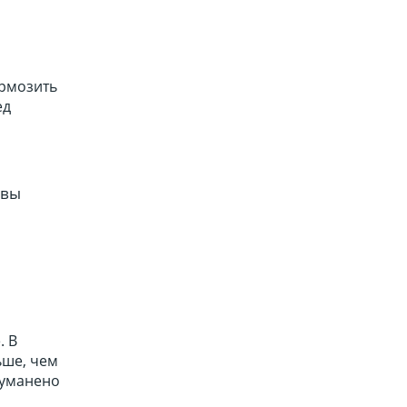
ормозить
ед
 вы
. В
ьше, чем
туманено