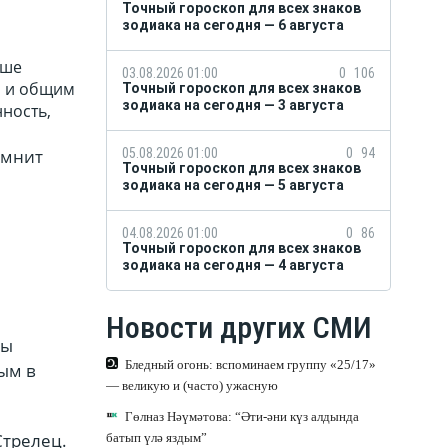
Точный гороскоп для всех знаков
зодиака на сегодня — 6 августа
аше
03.08.2026 01:00
0
106
и и общим
Точный гороскоп для всех знаков
зодиака на сегодня — 3 августа
нность,
омнит
05.08.2026 01:00
0
94
Точный гороскоп для всех знаков
зодиака на сегодня — 5 августа
04.08.2026 01:00
0
86
Точный гороскоп для всех знаков
зодиака на сегодня — 4 августа
Новости других СМИ
вы
Бледный огонь: вспоминаем группу «25/17»
ым в
— великую и (часто) ужасную
Гөлназ Нәүмәтова: “Әти-әни күз алдында
Стрелец.
батып үлә яздым”