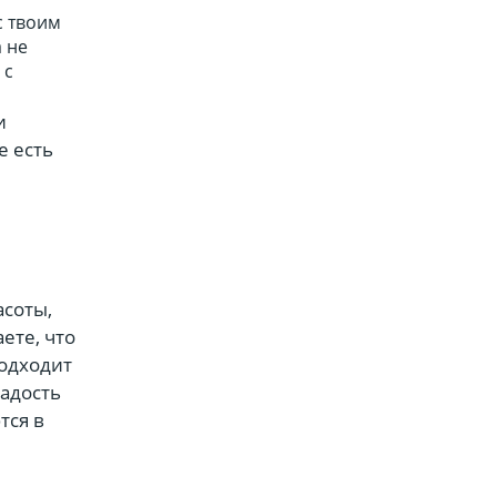
с твоим
 не
 с
и
е есть
асоты,
ете, что
подходит
радость
тся в