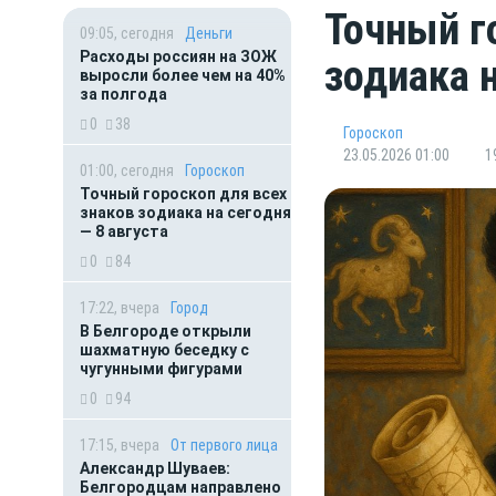
Точный г
09:05, сегодня
Деньги
Расходы россиян на ЗОЖ
зодиака 
выросли более чем на 40%
за полгода
0
38
Гороскоп
23.05.2026 01:00
1
01:00, сегодня
Гороскоп
Точный гороскоп для всех
знаков зодиака на сегодня
— 8 августа
0
84
17:22, вчера
Город
В Белгороде открыли
шахматную беседку с
чугунными фигурами
0
94
17:15, вчера
От первого лица
Александр Шуваев:
Белгородцам направлено