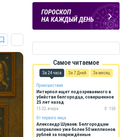
Подпишись
ПОГОДА
ГОРОСКОП
на тг-канал
В БЕЛГОРОДЕ
НА КАЖДЫЙ ДЕНЬ
«МОЁ! Белгород»
Самое читаемое
За 24 часа
За 7 Дней
За месяц
Происшествия
Интерпол ищет подозреваемого в
убийстве белгородца, совершенное
25 лет назад
15:32, вчера
0
150
От первого лица
Александр Шуваев: Белгородцам
направлено уже более 50 миллионов
рублей за повреждённые