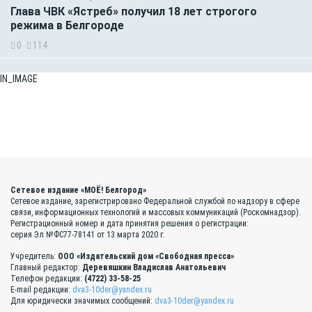
Глава ЧВК «Ястреб» получил 18 лет строгого
режима в Белгороде
0
114
IN_IMAGE
Сетевое издание «МОЁ! Белгород»
Сетевое издание, зарегистрировано Федеральной службой по надзору в сфере
связи, информационных технологий и массовых коммуникаций (Роскомнадзор).
Регистрационный номер и дата принятия решения о регистрации:
серия Эл №ФС77-78141 от 13 марта 2020 г.
Учредитель:
ООО «Издательский дом «Свободная пресса»
Главный редактор:
Деревяшкин Владислав Анатольевич
Телефон редакции:
(4722) 33-58-25
E-mail редакции:
dva3-10der@yandex.ru
Для юридически значимых сообщений:
dva3-10der@yandex.ru