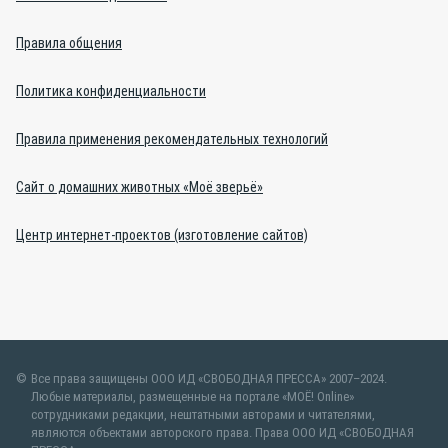
Правила общения
Политика конфиденциальности
Правила применения рекомендательных технологий
Сайт о домашних животных «Моё зверьё»
Центр интернет-проектов (изготовление сайтов)
Все права защищены ООО ИД «СВОБОДНАЯ ПРЕССА» 2007–2024.
Любые материалы, размещенные на портале «МОЁ! Online»
сотрудниками редакции, нештатными авторами и читателями,
являются объектами авторского права. Права ООО ИД «СВОБОДНАЯ