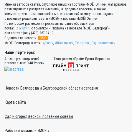
Мнения авторов статей, опубликованных на портале «МОЁ! Online», материалов,
размещённых в разделах «Мнения», «Народные новости», а также
комментариев пользователей к материалам сайта могут не совпадать
с позицией редакции газеты «МОЁ!» и портала «МОЁ! Online».
По вопросам размещения рекламы на сайте обращайтесь:
почта:
lip@kpv.ru
с пометкой «Реклама на портале "МОЁ! Белгород"»,
или по телефону (473) 267-94-13
RSS
Подписка на новости:
«МОЁ! Белгород» в сети:
«Дзен»
,
«ВКонтакте»
,
Telegram
,
Одноклассники
Наши партнёры:
Альянс руководителей
Типография «Прайм Принт Воронеж»
региональных СМИ России
Новости Белгорода и Белгородской области сегодня
Карта сайта
Сад и огород весной: полезные советы
Работа в команде «МОЁ!»