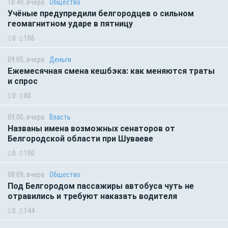
10:49, вчера
Общество
Учёные предупредили белгородцев о сильном
геомагнитном ударе в пятницу
0
106
09:05, вчера
Деньги
Ежемесячная смена кешбэка: как меняются траты
и спрос
0
80
09:00, вчера
Власть
Названы имена возможных сенаторов от
Белгородской области при Шуваеве
0
100
08:09, вчера
Общество
Под Белгородом пассажиры автобуса чуть не
отравились и требуют наказать водителя
0
144