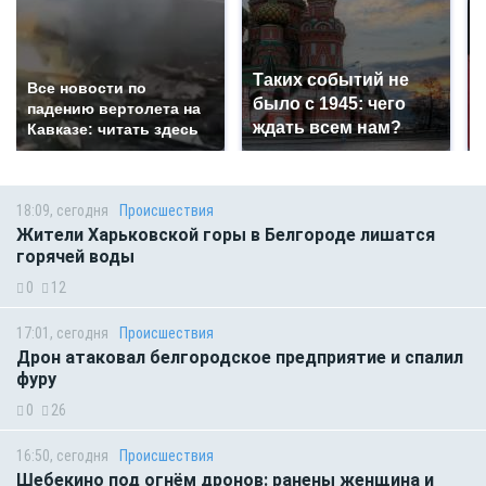
Таких событий не
Все новости по
было с 1945: чего
падению вертолета на
ждать всем нам?
Кавказе: читать здесь
18:09, сегодня
Происшествия
Жители Харьковской горы в Белгороде лишатся
горячей воды
0
12
17:01, сегодня
Происшествия
Дрон атаковал белгородское предприятие и спалил
фуру
0
26
16:50, сегодня
Происшествия
Шебекино под огнём дронов: ранены женщина и