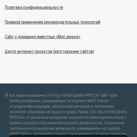
Политика конфиденциальности
Правила применения рекомендательных технологий
Сайт о домашних животных «Моё зверьё»
Центр интернет-проектов (изготовление сайтов)
Все права защищены ООО ИД «СВОБОДНАЯ ПРЕССА» 2007–2024.
Любые материалы, размещенные на портале «МОЁ! Online»
сотрудниками редакции, нештатными авторами и читателями,
являются объектами авторского права. Права ООО ИД «СВОБОДНАЯ
ПРЕССА» на указанные материалы охраняются законодательством о
правах на результаты интеллектуальной деятельности. Полное или
частичное использование материалов, размещенных на портале
«МОЁ! Online», допускается только с письменного согласия редакции