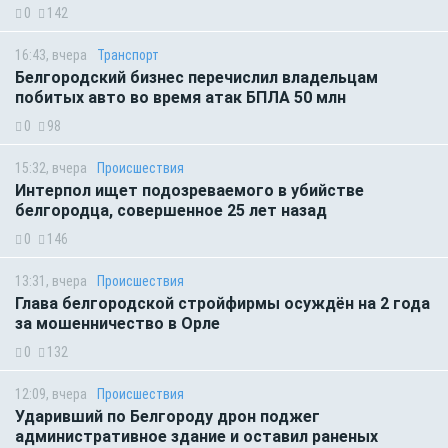
0
142
16:43, вчера
Транспорт
Белгородский бизнес перечислил владельцам
побитых авто во время атак БПЛА 50 млн
0
98
15:32, вчера
Происшествия
Интерпол ищет подозреваемого в убийстве
белгородца, совершенное 25 лет назад
0
146
13:31, вчера
Происшествия
Глава белгородской стройфирмы осуждён на 2 года
за мошенничество в Орле
0
132
12:09, вчера
Происшествия
Ударивший по Белгороду дрон поджег
административное здание и оставил раненых