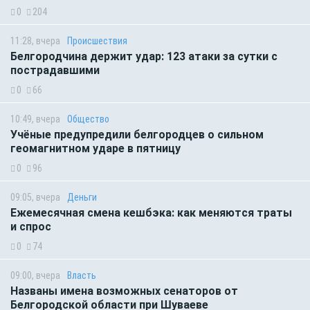
0
204
11:28, вчера
Происшествия
Белгородчина держит удар: 123 атаки за сутки с
пострадавшими
0
66
10:49, вчера
Общество
Учёные предупредили белгородцев о сильном
геомагнитном ударе в пятницу
0
96
09:05, вчера
Деньги
Ежемесячная смена кешбэка: как меняются траты
и спрос
0
74
09:00, вчера
Власть
Названы имена возможных сенаторов от
Белгородской области при Шуваеве