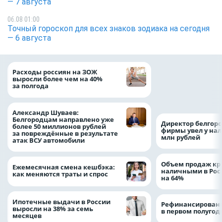
— 7 августа
06.08 01:00
Точный гороскоп для всех знаков зодиака на сегодня
— 6 августа
Президент Росси
Расходы россиян на ЗОЖ
Путин провёл раб
выросли более чем на 40%
с врио губернато
за полгода
Белгородской обл
Александром Шу
Александр Шуваев:
Белгородцам направлено уже
Директор белгор
более 50 миллионов рублей
фирмы увел у нал
за повреждённые в результате
млн рублей
атак ВСУ автомобили
Объем продаж кр
Ежемесячная смена кешбэка:
наличными в Рос
как меняются траты и спрос
на 64%
Ипотечные выдачи в России
Рефинансировани
выросли на 38% за семь
в первом полугоди
месяцев