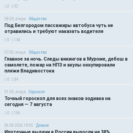
0
92
08:09, вчера
Общество
Под Белгородом пассажиры автобуса чуть не
отравились и требуют наказать водителя
0
140
07:00, вчера
Общество
Главное за ночь. Следы викингов в Муроме, дебош в
самолете, пожар на НПЗ и акулы оккупировали
пляжи Владивостока
0
84
01:00, вчера
Гороскоп
Точный гороскоп для всех знаков зодиака на
сегодня — 7 августа
0
106
06.08.2026 18:05
Деньги
Ипотечные выдачи в России выросли на 38%