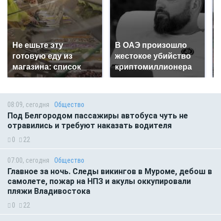
Не ешьте эту
В ОАЭ произошло
готовую еду из
жестокое убийство
магазина: список
криптомиллионера
08:09, сегодня
Общество
Под Белгородом пассажиры автобуса чуть не
отравились и требуют наказать водителя
0
22
07:00, сегодня
Общество
Главное за ночь. Следы викингов в Муроме, дебош в
самолете, пожар на НПЗ и акулы оккупировали
пляжи Владивостока
0
22