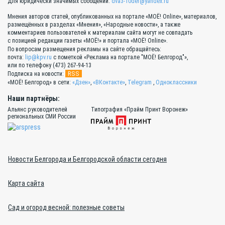
Для юридически значимых сообщений:
dva3-10der@yandex.ru
Мнения авторов статей, опубликованных на портале «МОЁ! Online», материалов,
размещённых в разделах «Мнения», «Народные новости», а также
комментариев пользователей к материалам сайта могут не совпадать
с позицией редакции газеты «МОЁ!» и портала «МОЁ! Online».
По вопросам размещения рекламы на сайте обращайтесь:
почта:
lip@kpv.ru
с пометкой «Реклама на портале "МОЁ! Белгород"»,
или по телефону (473) 267-94-13
RSS
Подписка на новости:
«МОЁ! Белгород» в сети:
«Дзен»
,
«ВКонтакте»
,
Telegram
,
Одноклассники
Наши партнёры:
Альянс руководителей
Типография «Прайм Принт Воронеж»
региональных СМИ России
Новости Белгорода и Белгородской области сегодня
Карта сайта
Сад и огород весной: полезные советы