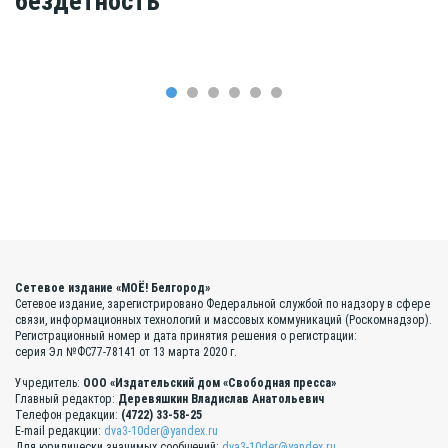
бездетность
Сетевое издание «МОЁ! Белгород»
Сетевое издание, зарегистрировано Федеральной службой по надзору в сфере
связи, информационных технологий и массовых коммуникаций (Роскомнадзор).
Регистрационный номер и дата принятия решения о регистрации:
серия Эл №ФС77-78141 от 13 марта 2020 г.
Учредитель:
ООО «Издательский дом «Свободная пресса»
Главный редактор:
Деревяшкин Владислав Анатольевич
Телефон редакции:
(4722) 33-58-25
E-mail редакции:
dva3-10der@yandex.ru
Для юридически значимых сообщений:
dva3-10der@yandex.ru