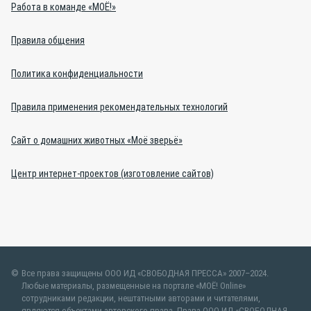
Работа в команде «МОЁ!»
Правила общения
Политика конфиденциальности
Правила применения рекомендательных технологий
Сайт о домашних животных «Моё зверьё»
Центр интернет-проектов (изготовление сайтов)
Все права защищены ООО ИД «СВОБОДНАЯ ПРЕССА» 2007–2024.
Любые материалы, размещенные на портале «МОЁ! Online»
сотрудниками редакции, нештатными авторами и читателями,
являются объектами авторского права. Права ООО ИД «СВОБОДНАЯ