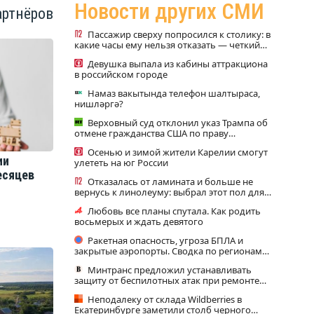
Новости других СМИ
артнёров
Пассажир сверху попросился к столику: в
какие часы ему нельзя отказать — четкий
ответ дали в РЖД
Девушка выпала из кабины аттракциона
в российском городе
Намаз вакытында телефон шалтыраса,
нишләргә?
Верховный суд отклонил указ Трампа об
отмене гражданства США по праву
рождения
Осенью и зимой жители Карелии смогут
ии
улететь на юг России
месяцев
Отказалась от ламината и больше не
вернусь к линолеуму: выбрал этот пол для
ремонта - красиво и практично
Любовь все планы спутала. Как родить
восьмерых и ждать девятого
Ракетная опасность, угроза БПЛА и
закрытые аэропорты. Сводка по регионам
России к этому часу
Минтранс предложил устанавливать
защиту от беспилотных атак при ремонте
дорог
Неподалеку от склада Wildberries в
Екатеринбурге заметили столб черного