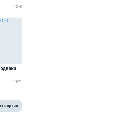
370
зодиака
521
ть архив