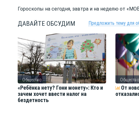
Гороскопы на сегодня, завтра и на неделю от «МОЁ
ДАВАЙТЕ ОБСУДИМ
Предложить тему для о
Общество
Обществ
ть
«Ребёнка нету? Гони монету»: Кто и
От нов
зачем хочет ввести налог на
отказали
бездетность