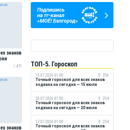
Подпишись
ПОГОДА
ГОРОСКОП
на тг-канал
В БЕЛГОРОДЕ
НА КАЖДЫЙ ДЕНЬ
«МОЁ! Белгород»
ех знаков
юня
ТОП-5. Гороскоп
471
15.07.2026 01:00
0
256
Точный гороскоп для всех знаков
зодиака на сегодня — 15 июля
20.07.2026 01:00
0
254
Точный гороскоп для всех знаков
зодиака на сегодня — 20 июля
17.07.2026 01:00
0
234
Точный гороскоп для всех знаков
ех знаков