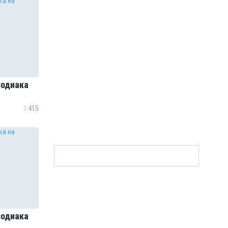
зодиака
415
зодиака