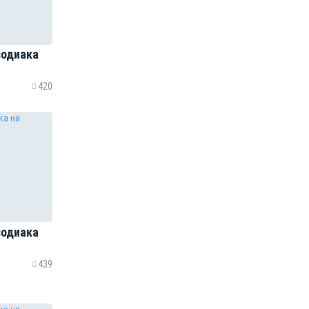
зодиака
420
зодиака
439