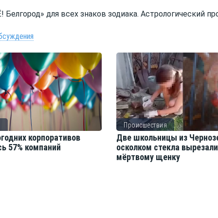
! Белгород» для всех знаков зодиака. Астрологический про
бсуждения
о
Происшествия
огодних корпоративов
Две школьницы из Черноз
сь 57% компаний
осколком стекла вырезал
мёртвому щенку