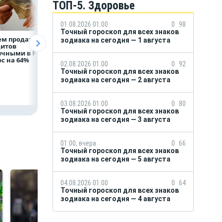
ТОП-5. Здоровье
01.08.2026 01:00
0
98
Точный гороскоп для всех знаков
ем продаж
Рефинансирование
Казначейство
зодиака на сегодня — 1 августа
дитов
кредитов в первом
требует с
ичными в России
полугодии 2026 года
белгородского
с на 64%
водоканала 122,8
02.08.2026 01:00
0
92
млн в пользу ФРТ
Точный гороскоп для всех знаков
зодиака на сегодня — 2 августа
03.08.2026 01:00
0
80
Точный гороскоп для всех знаков
зодиака на сегодня — 3 августа
01:00, вчера
0
66
Точный гороскоп для всех знаков
зодиака на сегодня — 5 августа
04.08.2026 01:00
0
64
Точный гороскоп для всех знаков
зодиака на сегодня — 4 августа