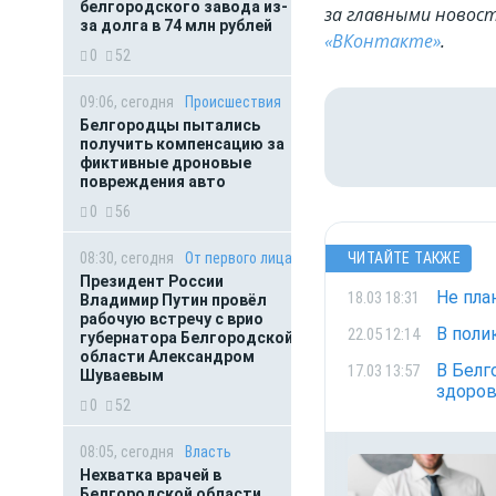
белгородского завода из-
за главными новост
за долга в 74 млн рублей
«ВКонтакте»
.
0
52
09:06, сегодня
Происшествия
Белгородцы пытались
получить компенсацию за
фиктивные дроновые
повреждения авто
0
56
08:30, сегодня
От первого лица
ЧИТАЙТЕ ТАКЖЕ
Президент России
Не пла
18.03 18:31
Владимир Путин провёл
рабочую встречу с врио
В поли
22.05 12:14
губернатора Белгородской
области Александром
В Белг
17.03 13:57
Шуваевым
здоров
0
52
08:05, сегодня
Власть
Нехватка врачей в
Белгородской области