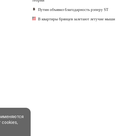
теории
Путин объявил благодарность рэперу ST
В квартиры брянцев залетают летучие мыши
применяются
 cookies,