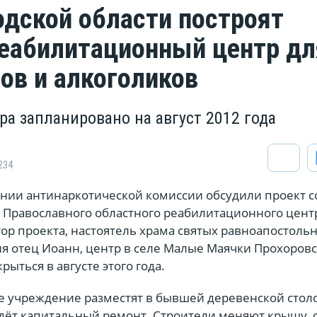
одской области построят
еабилитационный центр дл
ов и алкоголиков
ра запланировано на август 2012 года
234
дании антинаркотической комиссии обсудили проект 
 Православного областного реабилитационного центр
ор проекта, настоятель храма святых равноапостоль
я отец Иоанн, центр в селе Малые Маячки Прохоровс
рыться в августе этого года.
 учреждение разместят в бывшей деревенской стол
идёт капитальный ремонт. Строители меняют крышу, 