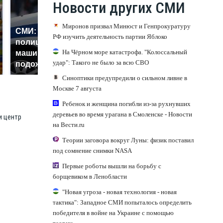
Новости других СМИ
Миронов призвал Минюст и Генпрокуратуру
СМИ: В Химках на
РФ изучить деятельность партии Яблоко
полицейскую
Где будет встреча
На Чёрном море катастрофа. "Колоссальный
машину напали и
президентов США и
удар": Такого не было за всю СВО
подожгли.
России: Европа?
Синоптики предупредили о сильном ливне в
Москве 7 августа
Ребенок и женщина погибли из-за рухнувших
деревьев во время урагана в Смоленске - Новости
и центр
на Вести.ru
Теории заговора вокруг Луны: физик поставил
под сомнение снимки NASA
Первые роботы вышли на борьбу с
борщевиком в Ленобласти
"Новая угроза - новая технология - новая
тактика": Западное СМИ попыталось определить
победителя в войне на Украине с помощью