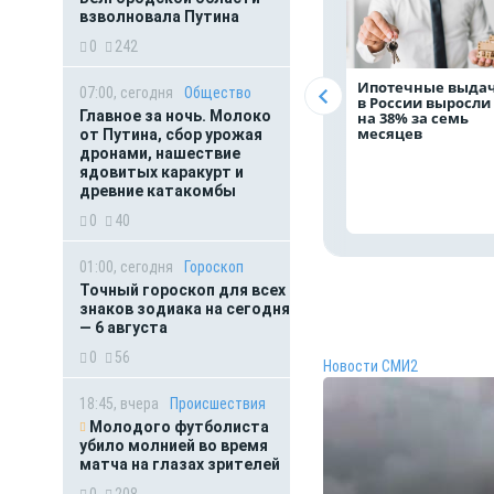
взволновала Путина
0
242
Ипотечные выда
07:00, сегодня
Общество
в России выросли
Главное за ночь. Молоко
на 38% за семь
месяцев
от Путина, сбор урожая
дронами, нашествие
ядовитых каракурт и
древние катакомбы
0
40
01:00, сегодня
Гороскоп
Точный гороскоп для всех
знаков зодиака на сегодня
— 6 августа
0
56
Новости СМИ2
18:45, вчера
Происшествия
Молодого футболиста
убило молнией во время
матча на глазах зрителей
0
208