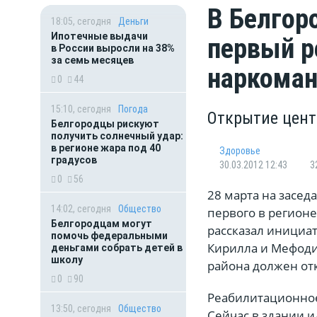
В Белгор
18:05, сегодня
Деньги
Ипотечные выдачи
первый р
в России выросли на 38%
за семь месяцев
наркоман
0
44
15:10, сегодня
Погода
Открытие цент
Белгородцы рискуют
получить солнечный удар:
в регионе жара под 40
Здоровье
градусов
30.03.2012 12:43
3
0
56
28 марта на засе
14:02, сегодня
Общество
первого в регионе
Белгородцам могут
рассказал инициат
помочь федеральными
Кирилла и Мефоди
деньгами собрать детей в
школу
района должен отк
0
90
Реабилитационное
13:50, сегодня
Общество
Сейчас в здании 