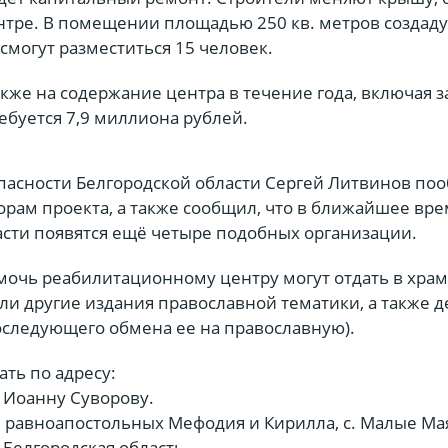
нтре. В помещении площадью 250 кв. метров создаду
 смогут разместиться 15 человек.
акже на содержание центра в течение года, включая з
ебуется 7,9 миллиона рублей.
опасности Белгородской области Сергей Литвинов по
рам проекта, а также сообщил, что в ближайшее вре
асти появятся ещё четыре подобных организации.
очь реабилитационному центру могут отдать в хра
ли другие издания православной тематики, а также д
оследующего обмена ее на православную).
ть по адресу:
 Иоанну Суворову.
м равноапостольных Мефодия и Кирилла, с. Малые Ма
 Белгородская область.