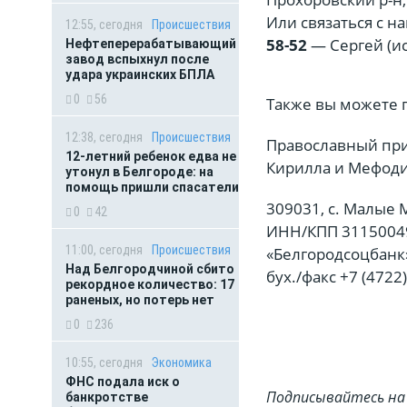
Или связаться с н
12:55, сегодня
Происшествия
58-52
— Сергей (и
Нефтеперерабатывающий
завод вспыхнул после
удара украинских БПЛА
0
56
Также вы можете 
12:38, сегодня
Происшествия
Православный при
12-летний ребенок едва не
Кирилла и Мефод
утонул в Белгороде: на
помощь пришли спасатели
309031, с. Малые 
0
42
ИНН/КПП 31150049
11:00, сегодня
Происшествия
«Белгородсоцбанк»
Над Белгородчиной сбито
бух./факс +7 (4722)
рекордное количество: 17
раненых, но потерь нет
0
236
10:55, сегодня
Экономика
ФНС подала иск о
Подписывайтесь на 
банкротстве