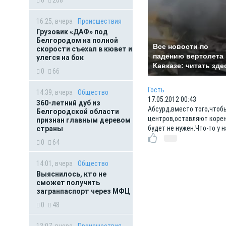
16:25, вчера
Происшествия
Грузовик «ДАФ» под
Белгородом на полной
Все новости по
скорости съехал в кювет и
падению вертолета 
улегся на бок
Кавказе: читать зде
0
66
Гость
14:39, вчера
Общество
17.05.2012 00:43
360-летний дуб из
Абсурд,вместо того,чтобы
Белгородской области
центров,оставляют корень
признан главным деревом
будет не нужен.Что-то у н
страны
0
64
14:01, вчера
Общество
Выяснилось, кто не
сможет получить
загранпаспорт через МФЦ
0
48
13:07, вчера
Происшествия