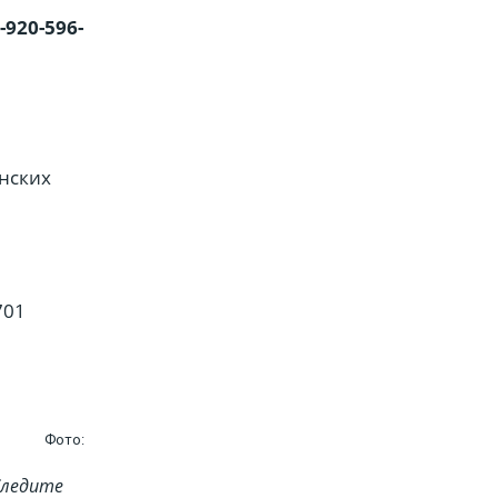
-920-596-
нских
701
Фото:
Cледите