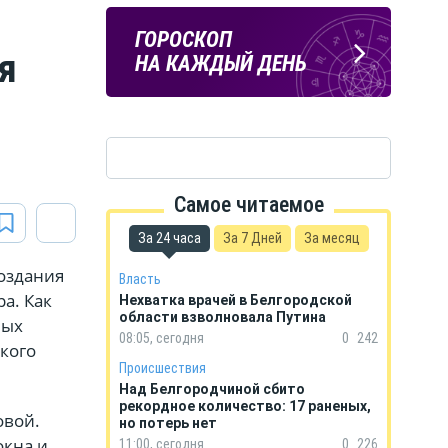
Подпишись
ПОГОДА
ГОРОСКОП
на тг-канал
я
В БЕЛГОРОДЕ
НА КАЖДЫЙ ДЕНЬ
«МОЁ! Белгород»
Самое читаемое
За 24 часа
За 7 Дней
За месяц
создания
Власть
а. Как
Нехватка врачей в Белгородской
области взволновала Путина
ных
08:05, сегодня
0
242
кого
Происшествия
Над Белгородчиной сбито
рекордное количество: 17 раненых,
овой.
но потерь нет
окна и
11:00, сегодня
0
226