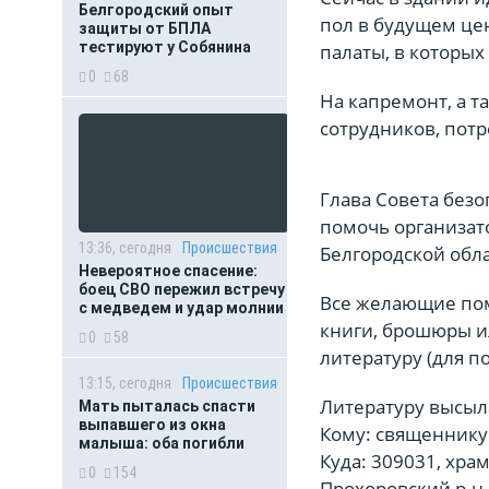
Белгородский опыт
пол в будущем це
защиты от БПЛА
тестируют у Собянина
палаты, в которых
0
68
На капремонт, а т
сотрудников, потр
Глава Совета без
помочь организато
13:36, сегодня
Происшествия
Белгородской обл
Невероятное спасение:
боец СВО пережил встречу
Все желающие пом
с медведем и удар молнии
книги, брошюры и
0
58
литературу (для п
13:15, сегодня
Происшествия
Литературу высыла
Мать пыталась спасти
выпавшего из окна
Кому: священнику
малыша: оба погибли
Куда: 309031, хра
0
154
Прохоровский р-н,