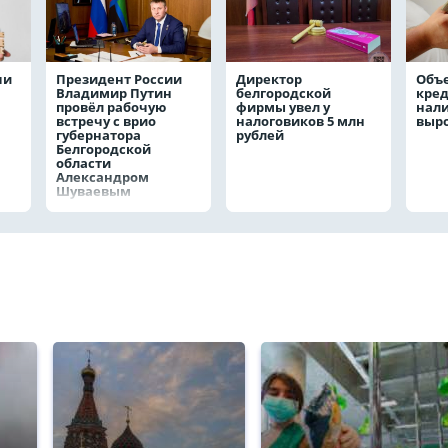
чи
Президент России
Директор
Объ
Владимир Путин
белгородской
кре
провёл рабочую
фирмы увел у
нал
встречу с врио
налоговиков 5 млн
выро
губернатора
рублей
Белгородской
области
Александром
Шуваевым