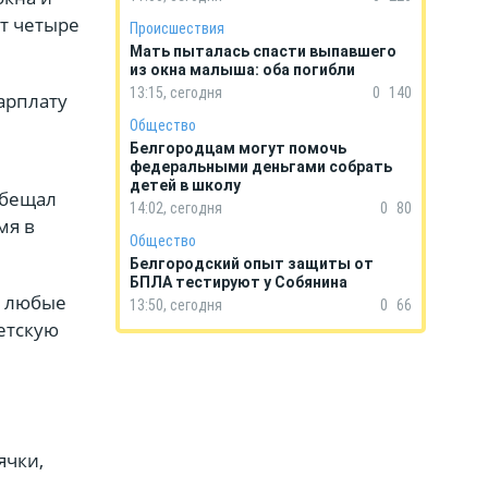
т четыре
Происшествия
Мать пыталась спасти выпавшего
из окна малыша: оба погибли
13:15, сегодня
0
140
арплату
Общество
Белгородцам могут помочь
федеральными деньгами собрать
детей в школу
обещал
14:02, сегодня
0
80
мя в
Общество
Белгородский опыт защиты от
БПЛА тестируют у Собянина
м любые
13:50, сегодня
0
66
етскую
ячки,