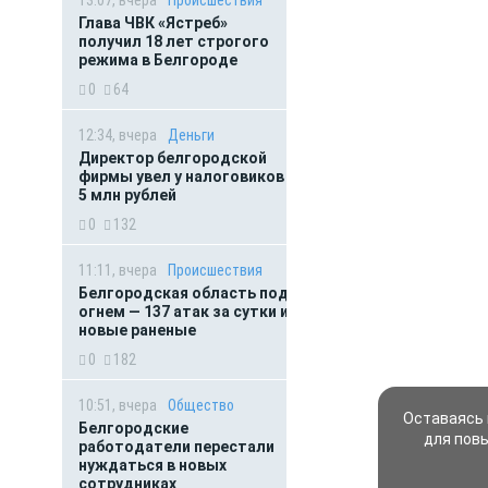
Глава ЧВК «Ястреб»
получил 18 лет строгого
режима в Белгороде
0
64
12:34, вчера
Деньги
Директор белгородской
фирмы увел у налоговиков
5 млн рублей
0
132
11:11, вчера
Происшествия
Белгородская область под
огнем — 137 атак за сутки и
новые раненые
0
182
10:51, вчера
Общество
Оставаясь 
Белгородские
для пов
работодатели перестали
нуждаться в новых
сотрудниках