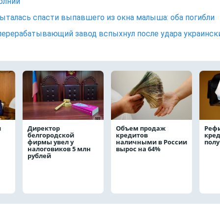
олнии
ыталась спасти выпавшего из окна малыша: оба погибли
ерерабатывающий завод вспыхнул после удара украинск
и
Директор
Объем продаж
Реф
белгородской
кредитов
кред
фирмы увел у
наличными в России
полу
налоговиков 5 млн
вырос на 64%
рублей