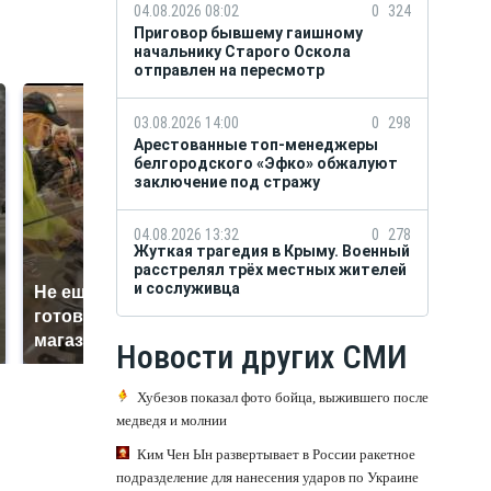
04.08.2026 08:02
0
324
Приговор бывшему гаишному
начальнику Старого Оскола
отправлен на пересмотр
03.08.2026 14:00
0
298
Арестованные топ-менеджеры
белгородского «Эфко» обжалуют
заключение под стражу
04.08.2026 13:32
0
278
Жуткая трагедия в Крыму. Военный
расстрелял трёх местных жителей
и сослуживца
Не ешьте эту
В ОАЭ произошло
готовую еду из
жестокое убийство
магазина: список
криптомиллионера
Новости других СМИ
Хубезов показал фото бойца, выжившего после
медведя и молнии
Ким Чен Ын развертывает в России ракетное
подразделение для нанесения ударов по Украине