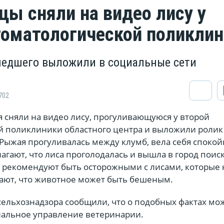
цы сняли на видео лису у
томатологической поликли
едшего выложили в социальные сети
702
 сняли на видео лису, прогуливающуюся у второй
й поликлиники областного центра и выложили ролик
Рыжая прогуливалась между клумб, вела себя спокой
гают, что лиса проголодалась и вышла в город поиск
 рекомендуют быть осторожными с лисами, которые 
ают, что животное может быть бешеным.
сельхознадзора сообщили, что о подобных фактах мо
нальное управление ветеринарии.