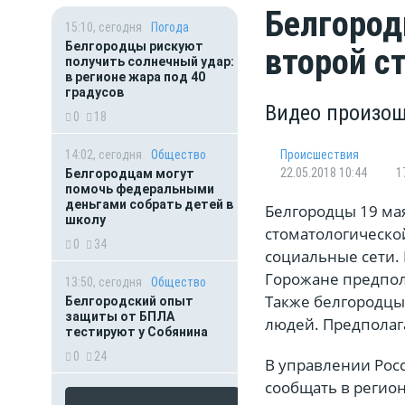
Белгород
15:10, сегодня
Погода
Белгородцы рискуют
второй с
получить солнечный удар:
в регионе жара под 40
градусов
Видео произош
0
18
14:02, сегодня
Общество
Происшествия
22.05.2018 10:44
1
Белгородцам могут
помочь федеральными
деньгами собрать детей в
Белгородцы 19 мая
школу
стоматологическо
0
34
социальные сети. 
Горожане предпола
13:50, сегодня
Общество
Также белгородцы
Белгородский опыт
защиты от БПЛА
людей. Предполаг
тестируют у Собянина
0
24
В управлении Рос
сообщать в регио