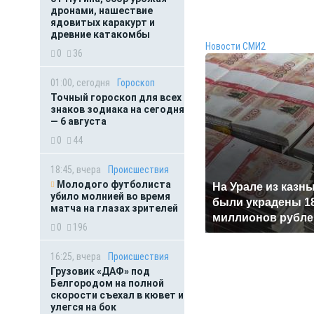
дронами, нашествие
ядовитых каракурт и
древние катакомбы
Новости СМИ2
0
36
01:00, сегодня
Гороскоп
Точный гороскоп для всех
знаков зодиака на сегодня
— 6 августа
0
44
18:45, вчера
Происшествия
Молодого футболиста
На Урале из казн
убило молнией во время
были украдены 1
матча на глазах зрителей
миллионов рубле
0
196
16:25, вчера
Происшествия
Грузовик «ДАФ» под
Белгородом на полной
скорости съехал в кювет и
улегся на бок