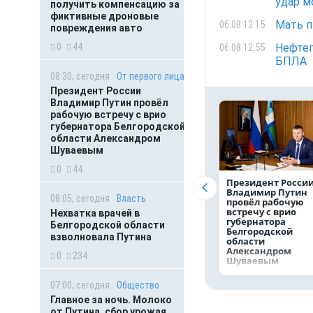
удар м
получить компенсацию за
фиктивные дроновые
Мать п
06.08 13:15
повреждения авто
0
44
Нефтеп
06.08 12:55
БПЛА
08:30, сегодня
От первого лица
Президент России
Владимир Путин провёл
рабочую встречу с врио
губернатора Белгородской
области Александром
Шуваевым
0
44
Президент Росси
Владимир Путин
08:05, сегодня
Власть
провёл рабочую
встречу с врио
Нехватка врачей в
губернатора
Белгородской области
Белгородской
взволновала Путина
области
Александром
0
234
Шуваевым
07:00, сегодня
Общество
Главное за ночь. Молоко
от Путина, сбор урожая