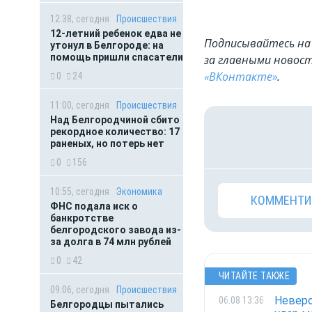
12:38, сегодня
Происшествия
12-летний ребенок едва не
Подписывайтесь на 
утонул в Белгороде: на
помощь пришли спасатели
за главными новост
«ВКонтакте»
.
0
24
11:00, сегодня
Происшествия
Над Белгородчиной сбито
рекордное количество: 17
раненых, но потерь нет
0
156
10:55, сегодня
Экономика
КОММЕНТИ
ФНС подала иск о
банкротстве
белгородского завода из-
за долга в 74 млн рублей
0
42
ЧИТАЙТЕ ТАКЖЕ
09:06, сегодня
Происшествия
Неверо
06.08 13:36
Белгородцы пытались