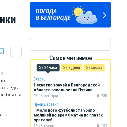
Подпишись
ПОГОДА
ГОРОСКОП
на тг-канал
ники
В БЕЛГОРОДЕ
НА КАЖДЫЙ ДЕНЬ
«МОЁ! Белгород»
Самое читаемое
За 24 часа
За 7 Дней
За месяц
 в
Власть
но.
Нехватка врачей в Белгородской
ать еды.
области взволновала Путина
не боятся
08:05, сегодня
0
230
Происшествия
Молодого футболиста убило
жно
молнией во время матча на глазах
зрителей
18:45, вчера
0
194