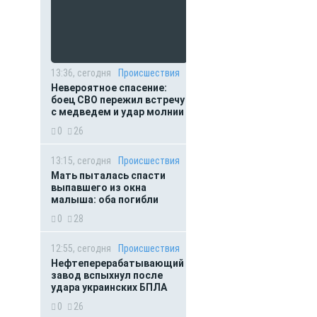
13:36, сегодня
Происшествия
Невероятное спасение:
боец СВО пережил встречу
с медведем и удар молнии
0
26
13:15, сегодня
Происшествия
Мать пыталась спасти
выпавшего из окна
малыша: оба погибли
0
28
12:55, сегодня
Происшествия
Нефтеперерабатывающий
завод вспыхнул после
удара украинских БПЛА
0
26