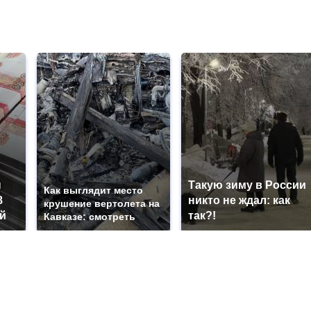
ы
Такую зиму в России
Как выглядит место
8
никто не ждал: как
крушение вертолета на
й
так?!
Кавказе: смотреть