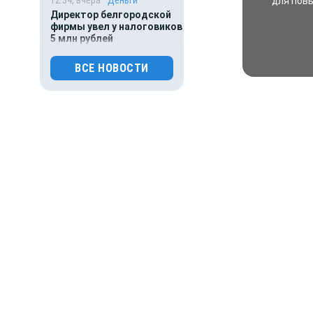
для пов
Директор белгородской
фирмы увел у налоговиков
5 млн рублей
0
120
ВСЕ НОВОСТИ
11:11, вчера
Происшествия
Белгородская область под
огнем — 137 атак за сутки и
новые раненые
0
166
10:51, вчера
Общество
Белгородские
работодатели перестали
нуждаться в новых
сотрудниках
0
106
09:08, вчера
Происшествия
Дело белгородского экс-
силовика о взятках
приостановлено из-за его