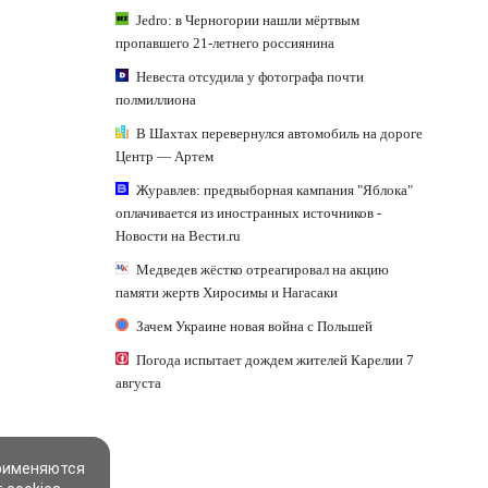
Jedro: в Черногории нашли мёртвым
пропавшего 21-летнего россиянина
Невеста отсудила у фотографа почти
полмиллиона
В Шахтах перевернулся автомобиль на дороге
Центр — Артем
Журавлев: предвыборная кампания "Яблока"
оплачивается из иностранных источников -
Новости на Вести.ru
Медведев жёстко отреагировал на акцию
памяти жертв Хиросимы и Нагасаки
Зачем Украине новая война с Польшей
Погода испытает дождем жителей Карелии 7
августа
применяются