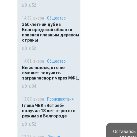
0
52
14:39, вчера
Общество
360-летний дуб из
Белгородской области
признан главным деревом
страны
0
52
14:01, вчера
Общество
Выяснилось, кто не
сможет получить
загранпаспорт через МФЦ
0
34
13:07, вчера
Происшествия
Глава ЧВК «Ястреб»
получил 18 лет строгого
режима в Белгороде
0
52
Оставаясь 
12:34, вчера
Деньги