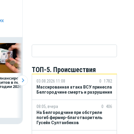
их
ТОП-5. Происшествия
инансирование
Казначейство
Александр Шувае
03.08.2026 11:08
0
1782
итов в первом
требует с
При поддержке
годии 2026 года
белгородского
Национального
Массированная атака ВСУ принесла
водоканала 122,8
центра помощи
Белгородчине смерть и разрушения
млн в пользу ФРТ
в Белгородской
области усилили
подразделение
08:05, вчера
0
406
«БАРС-Белгород
На Белгородчине при обстреле
погиб фермер-благотворитель
Гусейн Султанбеков