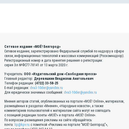
Сетевое издание «МОЁ! Белгород»
Сетевое издание, зарегистрировано Федеральной службой по надзору в сфере
связи, информационных технологий и массовых коммуникаций (Роскомнадзор).
Регистрационный номер и дата принятия решения о регистрации:
серия Эл №ФС77-78141 от 13 марта 2020 г.
Учредитель:
ООО «Издательский дом «Свободная пресса»
Главный редактор:
Деревяшкин Владислав Анатольевич
Телефон редакции:
(4722) 33-58-25
E-mail редакции:
dva3-10der@yandex.ru
Для юридически значимых сообщений:
dva3-10der@yandex.ru
Мнения авторов статей, опубликованных на портале «МОЁ! Online», материалов,
размещённых в разделах «Мнения», «Народные новости», а также
комментариев пользователей к материалам сайта могут не совпадать
с позицией редакции газеты «МОЁ!» и портала «МОЁ! Online».
По вопросам размещения рекламы на сайте обращайтесь:
почта:
lip@kpv.ru
с пометкой «Реклама на портале "МОЁ! Белгород"»,