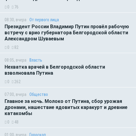
0
76
08:30, вчера
От первого лица
Президент России Владимир Путин провёл рабочую
встречу с врио губернатора Белгородской области
Александром Шуваевым
0
82
08:05, вчера
Власть
Нехватка врачей в Белгородской области
взволновала Путина
0
262
07:00, вчера
Общество
Главное за ночь. Молоко от Путина, сбор урожая
дронами, нашествие ядовитых каракурт и древние
катакомбы
0
48
01:00, вчера
Гороскоп