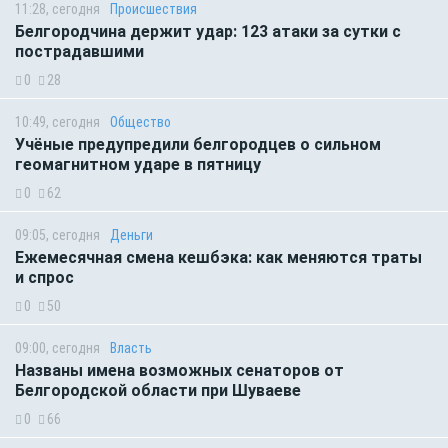
11:28, сегодня
Происшествия
Белгородчина держит удар: 123 атаки за сутки с
пострадавшими
0
28
10:49, сегодня
Общество
Учёные предупредили белгородцев о сильном
геомагнитном ударе в пятницу
0
62
09:05, сегодня
Деньги
Ежемесячная смена кешбэка: как меняются траты
и спрос
0
50
09:00, сегодня
Власть
Названы имена возможных сенаторов от
Белгородской области при Шуваеве
0
66