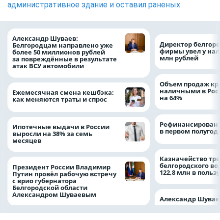
административное здание и оставил раненых
Александр Шуваев:
Директор белгор
Белгородцам направлено уже
фирмы увел у нал
более 50 миллионов рублей
млн рублей
за повреждённые в результате
атак ВСУ автомобили
Объем продаж кр
наличными в Рос
Ежемесячная смена кешбэка:
на 64%
как меняются траты и спрос
Рефинансировани
Ипотечные выдачи в России
в первом полугоди
выросли на 38% за семь
месяцев
Казначейство тре
белгородского в
Президент России Владимир
122,8 млн в польз
Путин провёл рабочую встречу
с врио губернатора
Белгородской области
Александром Шуваевым
Александр Шувае