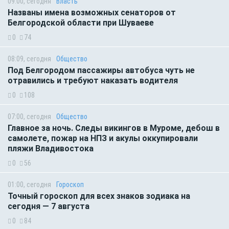
09:00, сегодня
Власть
Названы имена возможных сенаторов от
Белгородской области при Шуваеве
0
74
08:09, сегодня
Общество
Под Белгородом пассажиры автобуса чуть не
отравились и требуют наказать водителя
0
108
07:00, сегодня
Общество
Главное за ночь. Следы викингов в Муроме, дебош в
самолете, пожар на НПЗ и акулы оккупировали
пляжи Владивостока
0
56
01:00, сегодня
Гороскоп
Точный гороскоп для всех знаков зодиака на
сегодня — 7 августа
0
84