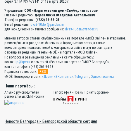
серия Эл №ФС77-78141 от 13 марта 2020 г.
Учредитель:
ООО «Издательский дом «Свободная пресса»
Главный редактор:
Деревяшкин Владислав Анатольевич
Телефон редакции:
(4722) 33-58-25
E-mail редакции:
dva3-10der@yandex.ru
Для юридически значимых сообщений:
dva3-10der@yandex.ru
Мнения авторов статей, опубликованных на портале «МОЁ! Online», материалов,
размещённых в разделах «Мнения», «Народные новости», а также
комментариев пользователей к материалам сайта могут не совпадать
с позицией редакции газеты «МОЁ!» и портала «МОЁ! Online».
По вопросам размещения рекламы на сайте обращайтесь:
почта:
lip@kpv.ru
с пометкой «Реклама на портале "МОЁ! Белгород"»,
или по телефону (473) 267-94-13
RSS
Подписка на новости:
«МОЁ! Белгород» в сети:
«Дзен»
,
«ВКонтакте»
,
Telegram
,
Одноклассники
Наши партнёры:
Альянс руководителей
Типография «Прайм Принт Воронеж»
региональных СМИ России
Новости Белгорода и Белгородской области сегодня