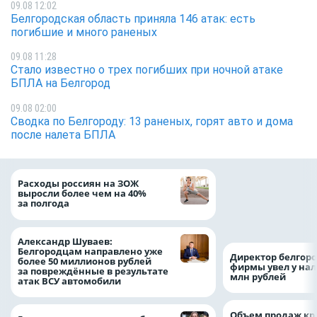
09.08 12:02
Белгородская область приняла 146 атак: есть
погибшие и много раненых
09.08 11:28
Стало известно о трех погибших при ночной атаке
БПЛА на Белгород
09.08 02:00
Сводка по Белгороду: 13 раненых, горят авто и дома
после налета БПЛА
Президент Росси
Расходы россиян на ЗОЖ
Путин провёл раб
выросли более чем на 40%
с врио губернато
за полгода
Белгородской обл
Александром Шу
Александр Шуваев:
Белгородцам направлено уже
Директор белгор
более 50 миллионов рублей
фирмы увел у нал
за повреждённые в результате
млн рублей
атак ВСУ автомобили
Объем продаж кр