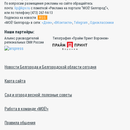
По вопросам размещения рекламы на сайте обращайтесь:
почта:
lip@kpv.ru
с пометкой «Реклама на портале "МОЁ! Белгород"»,
или по телефону (473) 267-94-13
RSS
Подписка на новости:
«МОЁ! Белгород» в сети:
«Дзен»
,
«ВКонтакте»
,
Telegram
,
Одноклассники
Наши партнёры:
Альянс руководителей
Типография «Прайм Принт Воронеж»
региональных СМИ России
Новости Белгорода и Белгородской области сегодня
Карта сайта
Сад и огород весной: полезные советы
Работа в команде «МОЁ!»
Правила общения