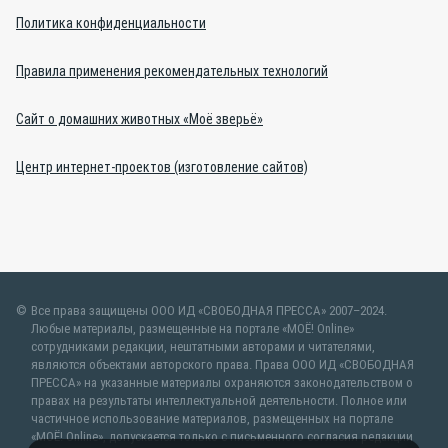
Политика конфиденциальности
Правила применения рекомендательных технологий
Сайт о домашних животных «Моё зверьё»
Центр интернет-проектов (изготовление сайтов)
Все права защищены ООО ИД «СВОБОДНАЯ ПРЕССА» 2007–2024.
Любые материалы, размещенные на портале «МОЁ! Online»
сотрудниками редакции, нештатными авторами и читателями,
являются объектами авторского права. Права ООО ИД «СВОБОДНАЯ
ПРЕССА» на указанные материалы охраняются законодательством о
правах на результаты интеллектуальной деятельности. Полное или
частичное использование материалов, размещенных на портале
«МОЁ! Online», допускается только с письменного согласия редакции