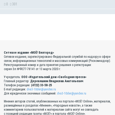
0
301
Сетевое издание «МОЁ! Белгород»
Сетевое издание, зарегистрировано Федеральной службой по надзору в сфере
связи, информационных технологий и массовых коммуникаций (Роскомнадзор).
Регистрационный номер и дата принятия решения о регистрации:
серия Эл №ФС77-78141 от 13 марта 2020 г.
Учредитель:
ООО «Издательский дом «Свободная пресса»
Главный редактор:
Деревяшкин Владислав Анатольевич
Телефон редакции:
(4722) 33-58-25
E-mail редакции:
dva3-10der@yandex.ru
Для юридически значимых сообщений:
dva3-10der@yandex.ru
Мнения авторов статей, опубликованных на портале «МОЁ! Online», материалов,
размещённых в разделах «Мнения», «Народные новости», а также
комментариев пользователей к материалам сайта могут не совпадать
с позицией редакции газеты «МОЁ!» и портала «МОЁ! Online».