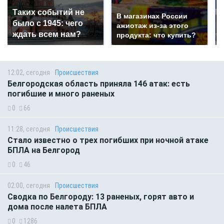
Таких событий не
В магазинах России
было с 1945: чего
ажиотаж из-за этого
ждать всем нам?
продукта: что купить?
12:02, сегодня
Происшествия
Белгородская область приняла 146 атак: есть
погибшие и много раненых
0
66
11:28, сегодня
Происшествия
Стало известно о трех погибших при ночной атаке
БПЛА на Белгород
0
46
02:00, сегодня
Происшествия
Сводка по Белгороду: 13 раненых, горят авто и
дома после налета БПЛА
0
1286