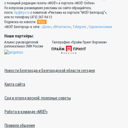
с позицией редакции газеты «МОЁ!» и портала «МОЁ! Online».
По вопросам размещения рекламы на сайте обращайтесь:
почта:
lip@kpv.ru
с пометкой «Реклама на портале "МОЁ! Белгород"»,
или по телефону (473) 267-94-13
RSS
Подписка на новости:
«МОЁ! Белгород» в сети:
«Дзен»
,
«ВКонтакте»
,
Telegram
,
Одноклассники
Наши партнёры:
Альянс руководителей
Типография «Прайм Принт Воронеж»
региональных СМИ России
Новости Белгорода и Белгородской области сегодня
Карта сайта
Сад и огород весной: полезные советы
Работа в команде «МОЁ!»
Правила общения