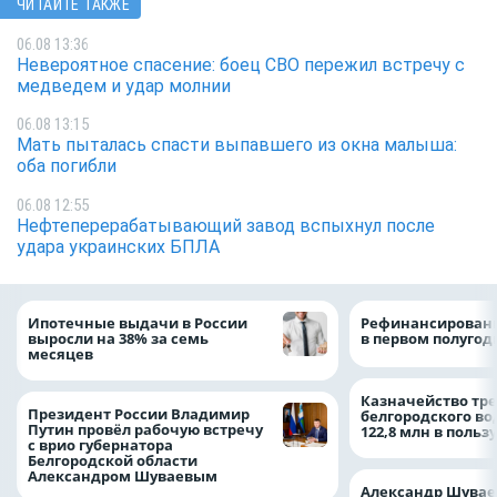
ЧИТАЙТЕ ТАКЖЕ
06.08 13:36
Невероятное спасение: боец СВО пережил встречу с
медведем и удар молнии
06.08 13:15
Мать пыталась спасти выпавшего из окна малыша:
оба погибли
06.08 12:55
Нефтеперерабатывающий завод вспыхнул после
удара украинских БПЛА
Ипотечные выдачи в России
Рефинансировани
выросли на 38% за семь
в первом полугоди
месяцев
Казначейство тре
Президент России Владимир
белгородского в
Путин провёл рабочую встречу
122,8 млн в польз
с врио губернатора
Белгородской области
Александром Шуваевым
Александр Шувае