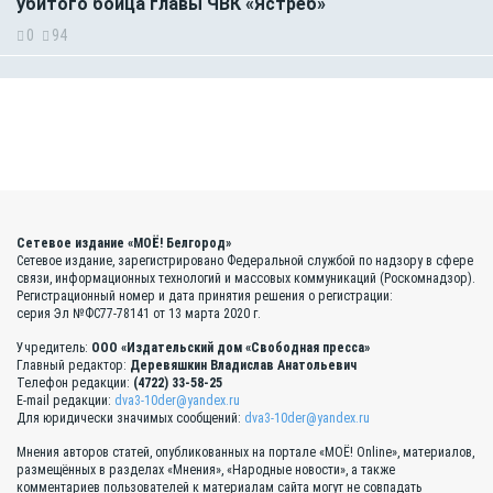
убитого бойца главы ЧВК «Ястреб»
0
94
Сетевое издание «МОЁ! Белгород»
Сетевое издание, зарегистрировано Федеральной службой по надзору в сфере
связи, информационных технологий и массовых коммуникаций (Роскомнадзор).
Регистрационный номер и дата принятия решения о регистрации:
серия Эл №ФС77-78141 от 13 марта 2020 г.
Учредитель:
ООО «Издательский дом «Свободная пресса»
Главный редактор:
Деревяшкин Владислав Анатольевич
Телефон редакции:
(4722) 33-58-25
E-mail редакции:
dva3-10der@yandex.ru
Для юридически значимых сообщений:
dva3-10der@yandex.ru
Мнения авторов статей, опубликованных на портале «МОЁ! Online», материалов,
размещённых в разделах «Мнения», «Народные новости», а также
комментариев пользователей к материалам сайта могут не совпадать