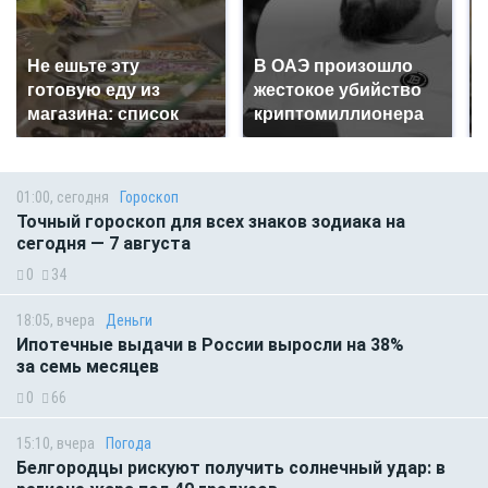
Не ешьте эту
В ОАЭ произошло
готовую еду из
жестокое убийство
магазина: список
криптомиллионера
01:00, сегодня
Гороскоп
Точный гороскоп для всех знаков зодиака на
сегодня — 7 августа
0
34
18:05, вчера
Деньги
Ипотечные выдачи в России выросли на 38%
за семь месяцев
0
66
15:10, вчера
Погода
Белгородцы рискуют получить солнечный удар: в