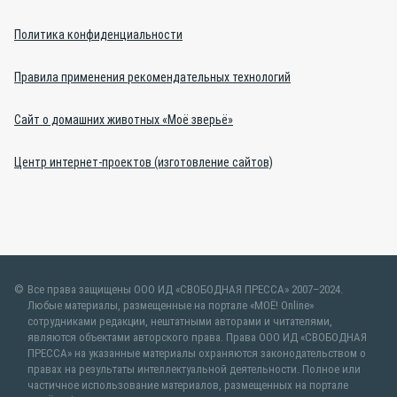
Политика конфиденциальности
Правила применения рекомендательных технологий
Сайт о домашних животных «Моё зверьё»
Центр интернет-проектов (изготовление сайтов)
Все права защищены ООО ИД «СВОБОДНАЯ ПРЕССА» 2007–2024.
Любые материалы, размещенные на портале «МОЁ! Online»
сотрудниками редакции, нештатными авторами и читателями,
являются объектами авторского права. Права ООО ИД «СВОБОДНАЯ
ПРЕССА» на указанные материалы охраняются законодательством о
правах на результаты интеллектуальной деятельности. Полное или
частичное использование материалов, размещенных на портале