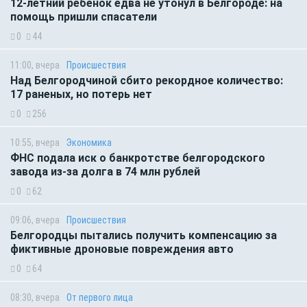
12-летний ребенок едва не утонул в Белгороде: на
помощь пришли спасатели
0
44
11:00, вчера
Происшествия
Над Белгородчиной сбито рекордное количество:
17 раненых, но потерь нет
0
256
10:55, вчера
Экономика
ФНС подала иск о банкротстве белгородского
завода из-за долга в 74 млн рублей
0
62
09:06, вчера
Происшествия
Белгородцы пытались получить компенсацию за
фиктивные дроновые повреждения авто
0
64
08:30, вчера
От первого лица