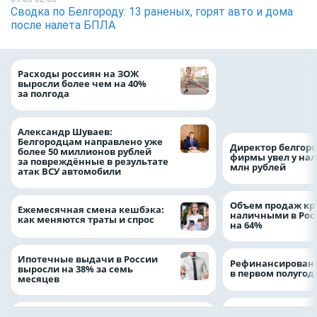
Сводка по Белгороду: 13 раненых, горят авто и дома
после налета БПЛА
Президент Росси
Расходы россиян на ЗОЖ
Путин провёл раб
выросли более чем на 40%
с врио губернато
за полгода
Белгородской обл
Александром Шу
Александр Шуваев:
Белгородцам направлено уже
Директор белгор
более 50 миллионов рублей
фирмы увел у нал
за повреждённые в результате
млн рублей
атак ВСУ автомобили
Объем продаж кр
Ежемесячная смена кешбэка:
наличными в Рос
как меняются траты и спрос
на 64%
Ипотечные выдачи в России
Рефинансировани
выросли на 38% за семь
в первом полугоди
месяцев