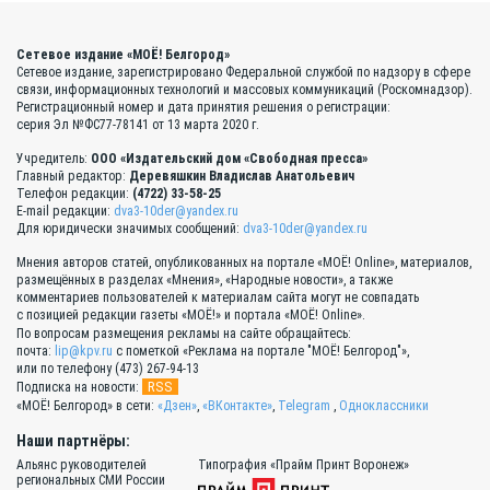
Сетевое издание «МОЁ! Белгород»
Сетевое издание, зарегистрировано Федеральной службой по надзору в сфере
связи, информационных технологий и массовых коммуникаций (Роскомнадзор).
Регистрационный номер и дата принятия решения о регистрации:
серия Эл №ФС77-78141 от 13 марта 2020 г.
Учредитель:
ООО «Издательский дом «Свободная пресса»
Главный редактор:
Деревяшкин Владислав Анатольевич
Телефон редакции:
(4722) 33-58-25
E-mail редакции:
dva3-10der@yandex.ru
Для юридически значимых сообщений:
dva3-10der@yandex.ru
Мнения авторов статей, опубликованных на портале «МОЁ! Online», материалов,
размещённых в разделах «Мнения», «Народные новости», а также
комментариев пользователей к материалам сайта могут не совпадать
с позицией редакции газеты «МОЁ!» и портала «МОЁ! Online».
По вопросам размещения рекламы на сайте обращайтесь:
почта:
lip@kpv.ru
с пометкой «Реклама на портале "МОЁ! Белгород"»,
или по телефону (473) 267-94-13
RSS
Подписка на новости:
«МОЁ! Белгород» в сети:
«Дзен»
,
«ВКонтакте»
,
Telegram
,
Одноклассники
Наши партнёры:
Альянс руководителей
Типография «Прайм Принт Воронеж»
региональных СМИ России