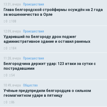
13:31, вчера
Происшествия
Глава белгородской стройфирмы осуждён на 2 года
за мошенничество в Орле
0
108
12:09, вчера
Происшествия
Ударивший по Белгороду дрон поджег
административное здание и оставил раненых
0
184
11:28, вчера
Происшествия
Белгородчина держит удар: 123 атаки за сутки с
пострадавшими
0
54
10:49, вчера
Общество
Учёные предупредили белгородцев о сильном
геомагнитном ударе в пятницу
0
86