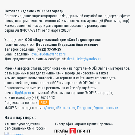
Сетевое издание «МОЁ! Белгород»
Сетевое издание, зарегистрировано Федеральной службой по надзору в сфере
связи, информационных технологий и массовых коммуникаций (Роскомнадзор).
Регистрационный номер и дата принятия решения о регистрации:
серия Эл №ФС77-78141 от 13 марта 2020 г.
Учредитель:
ООО «Издательский дом «Свободная пресса»
Главный редактор:
Деревяшкин Владислав Анатольевич
Телефон редакции:
(4722) 33-58-25
E-mail редакции:
dva3-10der@yandex.ru
Для юридически значимых сообщений:
dva3-10der@yandex.ru
Мнения авторов статей, опубликованных на портале «МОЁ! Online», материалов,
размещённых в разделах «Мнения», «Народные новости», а также
комментариев пользователей к материалам сайта могут не совпадать
с позицией редакции газеты «МОЁ!» и портала «МОЁ! Online».
По вопросам размещения рекламы на сайте обращайтесь:
почта:
lip@kpv.ru
с пометкой «Реклама на портале "МОЁ! Белгород"»,
или по телефону (473) 267-94-13
RSS
Подписка на новости:
«МОЁ! Белгород» в сети:
«Дзен»
,
«ВКонтакте»
,
Telegram
,
Одноклассники
Наши партнёры:
Альянс руководителей
Типография «Прайм Принт Воронеж»
региональных СМИ России