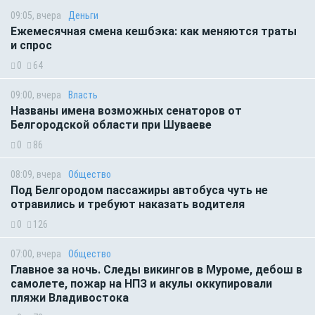
09:05, вчера
Деньги
Ежемесячная смена кешбэка: как меняются траты
и спрос
0
64
09:00, вчера
Власть
Названы имена возможных сенаторов от
Белгородской области при Шуваеве
0
86
08:09, вчера
Общество
Под Белгородом пассажиры автобуса чуть не
отравились и требуют наказать водителя
0
126
07:00, вчера
Общество
Главное за ночь. Следы викингов в Муроме, дебош в
самолете, пожар на НПЗ и акулы оккупировали
пляжи Владивостока