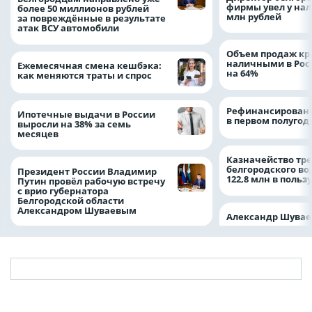
фирмы увел у нал
более 50 миллионов рублей
млн рублей
за повреждённые в результате
атак ВСУ автомобили
Объем продаж кр
наличными в Рос
Ежемесячная смена кешбэка:
на 64%
как меняются траты и спрос
Рефинансировани
Ипотечные выдачи в России
в первом полугоди
выросли на 38% за семь
месяцев
Казначейство тре
белгородского в
Президент России Владимир
122,8 млн в польз
Путин провёл рабочую встречу
с врио губернатора
Белгородской области
Александром Шуваевым
Александр Шувае