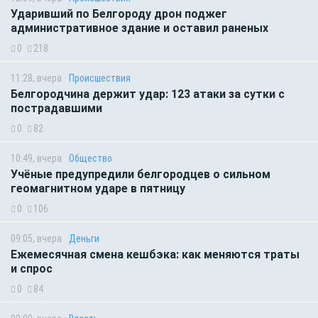
Ударивший по Белгороду дрон поджег
административное здание и оставил раненых
0
218
11:28, вчера
Происшествия
Белгородчина держит удар: 123 атаки за сутки с
пострадавшими
0
82
10:49, вчера
Общество
Учёные предупредили белгородцев о сильном
геомагнитном ударе в пятницу
0
106
09:05, вчера
Деньги
Ежемесячная смена кешбэка: как меняются траты
и спрос
0
84