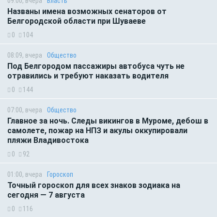
09:00, вчера
Власть
Названы имена возможных сенаторов от
Белгородской области при Шуваеве
0
104
08:09, вчера
Общество
Под Белгородом пассажиры автобуса чуть не
отравились и требуют наказать водителя
0
144
07:00, вчера
Общество
Главное за ночь. Следы викингов в Муроме, дебош в
самолете, пожар на НПЗ и акулы оккупировали
пляжи Владивостока
0
92
01:00, вчера
Гороскоп
Точный гороскоп для всех знаков зодиака на
сегодня — 7 августа
0
116