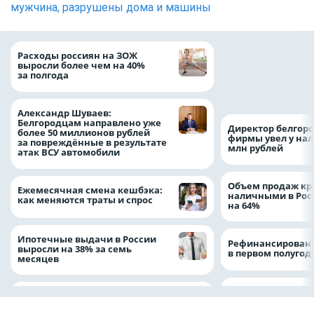
мужчина, разрушены дома и машины
Президент Росси
Расходы россиян на ЗОЖ
Путин провёл раб
выросли более чем на 40%
с врио губернато
за полгода
Белгородской обл
Александром Шу
Александр Шуваев:
Белгородцам направлено уже
Директор белгор
более 50 миллионов рублей
фирмы увел у нал
за повреждённые в результате
млн рублей
атак ВСУ автомобили
Объем продаж кр
Ежемесячная смена кешбэка:
наличными в Рос
как меняются траты и спрос
на 64%
Ипотечные выдачи в России
Рефинансировани
выросли на 38% за семь
в первом полугоди
месяцев