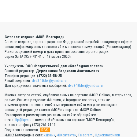
Сетевое издание «МОЁ! Белгород»
Сетевое издание, зарегистрировано Федеральной службой по надзору в сфере
связи, информационных технологий и массовых коммуникаций (Роскомнадзор).
Регистрационный номер и дата принятия решения о регистрации:
серия Эл №ФС77-78141 от 13 марта 2020 г.
Учредитель:
ООО «Издательский дом «Свободная пресса»
Главный редактор:
Деревяшкин Владислав Анатольевич
Телефон редакции:
(4722) 33-58-25
E-mail редакции:
dva3-10der@yandex.ru
Для юридически значимых сообщений:
dva3-10der@yandex.ru
Мнения авторов статей, опубликованных на портале «МОЁ! Online», материалов,
размещённых в разделах «Мнения», «Народные новости», а также
комментариев пользователей к материалам сайта могут не совпадать
с позицией редакции газеты «МОЁ!» и портала «МОЁ! Online».
По вопросам размещения рекламы на сайте обращайтесь:
почта:
lip@kpv.ru
с пометкой «Реклама на портале "МОЁ! Белгород"»,
или по телефону (473) 267-94-13
RSS
Подписка на новости:
«МОЁ! Белгород» в сети:
«Дзен»
,
«ВКонтакте»
,
Telegram
,
Одноклассники