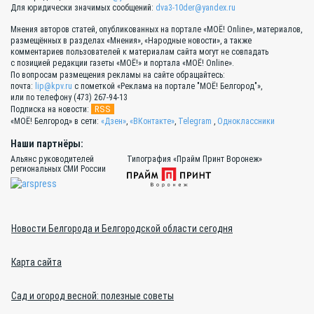
Для юридически значимых сообщений:
dva3-10der@yandex.ru
Мнения авторов статей, опубликованных на портале «МОЁ! Online», материалов,
размещённых в разделах «Мнения», «Народные новости», а также
комментариев пользователей к материалам сайта могут не совпадать
с позицией редакции газеты «МОЁ!» и портала «МОЁ! Online».
По вопросам размещения рекламы на сайте обращайтесь:
почта:
lip@kpv.ru
с пометкой «Реклама на портале "МОЁ! Белгород"»,
или по телефону (473) 267-94-13
RSS
Подписка на новости:
«МОЁ! Белгород» в сети:
«Дзен»
,
«ВКонтакте»
,
Telegram
,
Одноклассники
Наши партнёры:
Альянс руководителей
Типография «Прайм Принт Воронеж»
региональных СМИ России
Новости Белгорода и Белгородской области сегодня
Карта сайта
Сад и огород весной: полезные советы