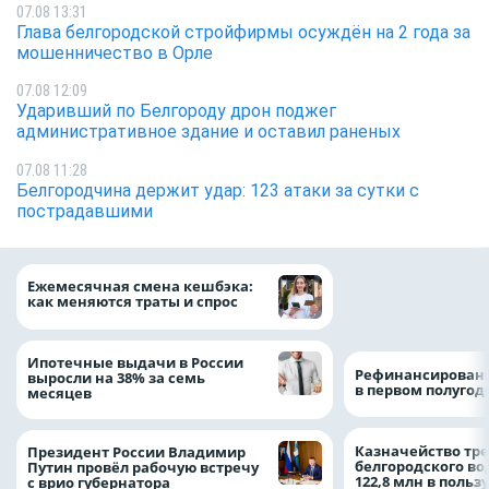
07.08 13:31
Глава белгородской стройфирмы осуждён на 2 года за
мошенничество в Орле
07.08 12:09
Ударивший по Белгороду дрон поджег
административное здание и оставил раненых
07.08 11:28
Белгородчина держит удар: 123 атаки за сутки с
пострадавшими
Объем продаж кр
Ежемесячная смена кешбэка:
наличными в Рос
как меняются траты и спрос
на 64%
Ипотечные выдачи в России
Рефинансировани
выросли на 38% за семь
в первом полугоди
месяцев
Казначейство тре
Президент России Владимир
белгородского в
Путин провёл рабочую встречу
122,8 млн в польз
с врио губернатора