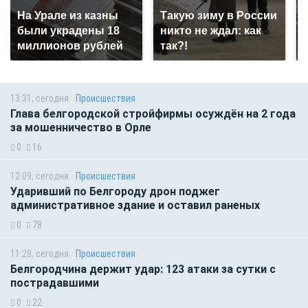
На Урале из казны
Такую зиму в России
были украдены 18
никто не ждал: как
миллионов рублей
так?!
13:31, сегодня
Происшествия
Глава белгородской стройфирмы осуждён на 2 года
за мошенничество в Орле
0
16
12:09, сегодня
Происшествия
Ударивший по Белгороду дрон поджег
административное здание и оставил раненых
0
78
11:28, сегодня
Происшествия
Белгородчина держит удар: 123 атаки за сутки с
пострадавшими
0
22