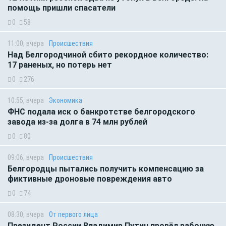
помощь пришли спасатели
0
58
11:00, вчера
Происшествия
Над Белгородчиной сбито рекордное количество:
17 раненых, но потерь нет
0
276
10:55, вчера
Экономика
ФНС подала иск о банкротстве белгородского
завода из-за долга в 74 млн рублей
0
80
09:06, вчера
Происшествия
Белгородцы пытались получить компенсацию за
фиктивные дроновые повреждения авто
0
74
08:30, вчера
От первого лица
Президент России Владимир Путин провёл рабочую