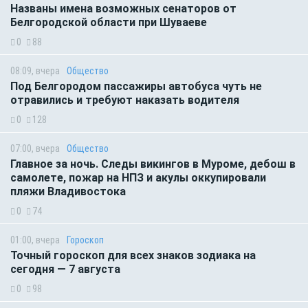
Названы имена возможных сенаторов от
Белгородской области при Шуваеве
0
88
08:09, вчера
Общество
Под Белгородом пассажиры автобуса чуть не
отравились и требуют наказать водителя
0
128
07:00, вчера
Общество
Главное за ночь. Следы викингов в Муроме, дебош в
самолете, пожар на НПЗ и акулы оккупировали
пляжи Владивостока
0
74
01:00, вчера
Гороскоп
Точный гороскоп для всех знаков зодиака на
сегодня — 7 августа
0
98