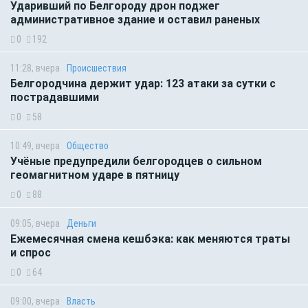
Ударивший по Белгороду дрон поджег
административное здание и оставил раненых
0
192
11:28, вчера
Происшествия
Белгородчина держит удар: 123 атаки за сутки с
пострадавшими
0
58
10:49, вчера
Общество
Учёные предупредили белгородцев о сильном
геомагнитном ударе в пятницу
0
88
09:05, вчера
Деньги
Ежемесячная смена кешбэка: как меняются траты
и спрос
0
64
09:00, вчера
Власть