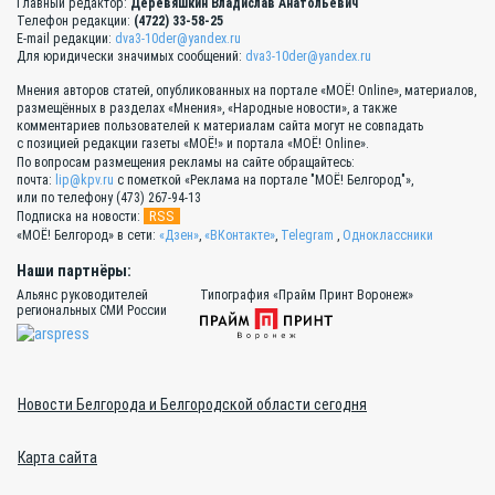
Главный редактор:
Деревяшкин Владислав Анатольевич
Телефон редакции:
(4722) 33-58-25
E-mail редакции:
dva3-10der@yandex.ru
Для юридически значимых сообщений:
dva3-10der@yandex.ru
Мнения авторов статей, опубликованных на портале «МОЁ! Online», материалов,
размещённых в разделах «Мнения», «Народные новости», а также
комментариев пользователей к материалам сайта могут не совпадать
с позицией редакции газеты «МОЁ!» и портала «МОЁ! Online».
По вопросам размещения рекламы на сайте обращайтесь:
почта:
lip@kpv.ru
с пометкой «Реклама на портале "МОЁ! Белгород"»,
или по телефону (473) 267-94-13
RSS
Подписка на новости:
«МОЁ! Белгород» в сети:
«Дзен»
,
«ВКонтакте»
,
Telegram
,
Одноклассники
Наши партнёры:
Альянс руководителей
Типография «Прайм Принт Воронеж»
региональных СМИ России
Новости Белгорода и Белгородской области сегодня
Карта сайта