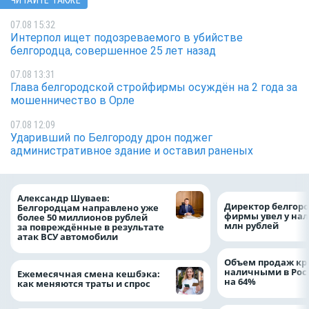
ЧИТАЙТЕ ТАКЖЕ
07.08 15:32
Интерпол ищет подозреваемого в убийстве
белгородца, совершенное 25 лет назад
07.08 13:31
Глава белгородской стройфирмы осуждён на 2 года за
мошенничество в Орле
07.08 12:09
Ударивший по Белгороду дрон поджег
административное здание и оставил раненых
Александр Шуваев:
Директор белгор
Белгородцам направлено уже
фирмы увел у нал
более 50 миллионов рублей
млн рублей
за повреждённые в результате
атак ВСУ автомобили
Объем продаж кр
наличными в Рос
Ежемесячная смена кешбэка:
на 64%
как меняются траты и спрос