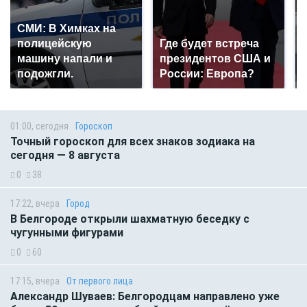
СМИ: В Химках на
полицейскую
Где будет встреча
машину напали и
президентов США и
подожгли.
России: Европа?
01:00, сегодня
Гороскоп
Точный гороскоп для всех знаков зодиака на
сегодня — 8 августа
0
38
17:22, вчера
Город
В Белгороде открыли шахматную беседку с
чугунными фигурами
0
60
17:15, вчера
От первого лица
Александр Шуваев: Белгородцам направлено уже