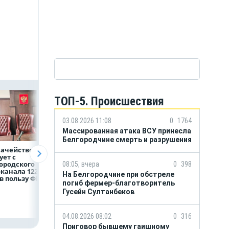
ТОП-5. Происшествия
03.08.2026 11:08
0
1764
Массированная атака ВСУ принесла
Белгородчине смерть и разрушения
начейство
Александр Шуваев:
ВТБ предоставит 
ует с
При поддержке
млрд рублей
ородского
Национального
на строительство
08:05, вчера
0
398
канала 122,8
центра помощи
складских
На Белгородчине при обстреле
в пользу ФРТ
в Белгородской
комплексов
погиб фермер-благотворитель
области усилили
Гусейн Султанбеков
подразделение
«БАРС-Белгород»
04.08.2026 08:02
0
316
Приговор бывшему гаишному