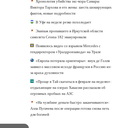
Хронология убийства экс-мэра Самары
Виктора Тархова и его жены: шесть шокирующих
фактов, новые подробности
В Уфе на неделе резко похолодает
Экипаж пропавшего в Иркутской области
самолета Cessna 182 эвакуировали
Появилось видео со взрывом Mercedes с
гендиректором «Уралдронзавода» на Урале
«Европа потеряла ориентиры»: внук де Голля
заявил о массовом исходе французов в Россию из-
за краха духовности
«Проще в Тай скататься в феврале на неделю»:
отдыхающие на озерах Хакасии рассказали об
огромных пробках на АЗС
«На чужбине деньги быстро заканчиваются»:
Алла Пугачева после операции готова снова петь
для богачей