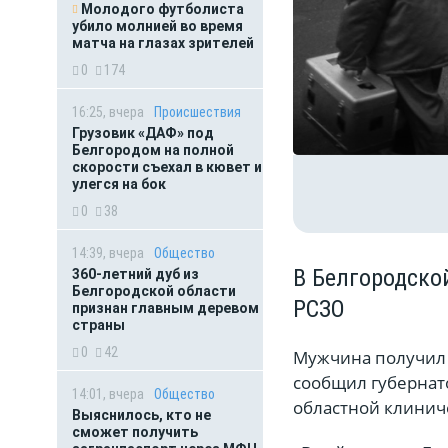
Молодого футболиста
убило молнией во время
матча на глазах зрителей
0
174
16:25, вчера
Происшествия
Грузовик «ДАФ» под
Белгородом на полной
скорости съехал в кювет и
улегся на бок
0
38
14:39, вчера
Общество
В Белгородско
360-летний дуб из
Белгородской области
РСЗО
признан главным деревом
страны
0
42
Мужчина получил 
сообщил губернато
14:01, вчера
Общество
областной клинич
Выяснилось, кто не
сможет получить