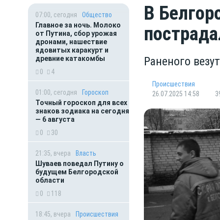
В Белгор
07:00, сегодня
Общество
Главное за ночь. Молоко
пострада
от Путина, сбор урожая
дронами, нашествие
ядовитых каракурт и
древние катакомбы
Раненого везу
0
4
Происшествия
01:00, сегодня
Гороскоп
26.07.2025 14:58
3
Точный гороскоп для всех
знаков зодиака на сегодня
— 6 августа
0
30
21:35, вчера
Власть
Шуваев поведал Путину о
будущем Белгородской
области
0
118
18:45, вчера
Происшествия