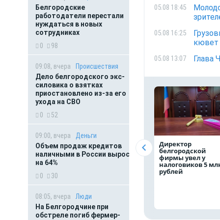
Молодо
05.08 18:45
Белгородские
работодатели перестали
зрител
нуждаться в новых
Грузов
сотрудниках
05.08 16:25
кювет 
0
98
Глава 
05.08 13:07
09:08, вчера
Происшествия
Дело белгородского экс-
силовика о взятках
приостановлено из-за его
ухода на СВО
0
52
09:00, вчера
Деньги
Директор
Объем продаж кредитов
белгородской
наличными в России вырос
фирмы увел у
на 64%
налоговиков 5 мл
рублей
0
30
08:05, вчера
Люди
На Белгородчине при
обстреле погиб фермер-