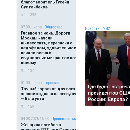
благотворитель Гусейн
Султанбеков
0
398
07:00, вчера
Общество
Новости СМИ2
Главное за ночь. Дороги
Москвы начали
пылесосить, переписки с
педофилом, удивительное
начало осени и
выдворение мигрантов по-
новому
0
34
01:00, вчера
Гороскоп
Где будет встреча
Точный гороскоп для всех
президентов США
знаков зодиака на сегодня
— 5 августа
России: Европа?
0
52
04.08.2026 16:53
Происшествия
Женщина погибла в
жестком ДТП под Старым