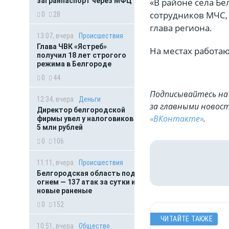
«В районе села Б
загранпаспорт через МФЦ
сотрудников МЧС,
0
28
глава региона.
13:07, вчера
Происшествия
Глава ЧВК «Ястреб»
На местах работа
получил 18 лет строгого
режима в Белгороде
0
44
Подписывайтесь на 
12:34, вчера
Деньги
за главными новост
Директор белгородской
«ВКонтакте»
.
фирмы увел у налоговиков
5 млн рублей
0
106
11:11, вчера
Происшествия
Белгородская область под
огнем — 137 атак за сутки и
новые раненые
0
152
ЧИТАЙТЕ ТАКЖЕ
10:51, вчера
Общество