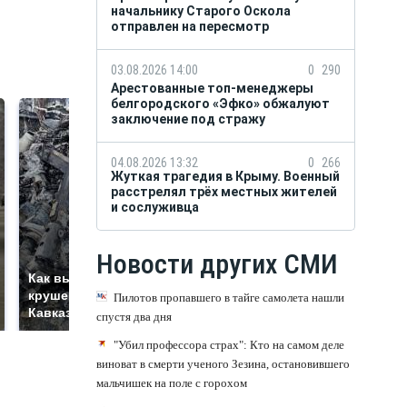
начальнику Старого Оскола
отправлен на пересмотр
03.08.2026 14:00
0
290
Арестованные топ-менеджеры
белгородского «Эфко» обжалуют
заключение под стражу
04.08.2026 13:32
0
266
Жуткая трагедия в Крыму. Военный
расстрелял трёх местных жителей
и сослуживца
Новости других СМИ
Не ешьте эту
Как выглядит место
готовую еду из
крушение вертолета на
Пилотов пропавшего в тайге самолета нашли
магазина: список
Кавказе: смотреть
спустя два дня
"Убил профессора страх": Кто на самом деле
виноват в смерти ученого Зезина, остановившего
мальчишек на поле с горохом