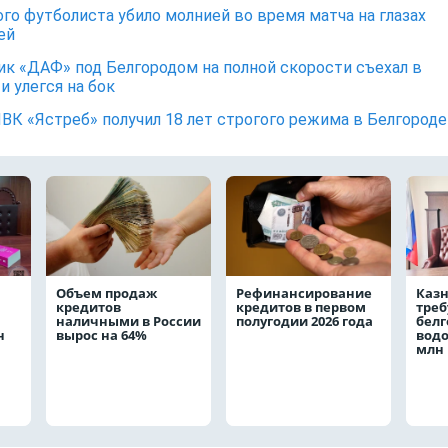
го футболиста убило молнией во время матча на глазах
ей
ик «ДАФ» под Белгородом на полной скорости съехал в
и улегся на бок
ЧВК «Ястреб» получил 18 лет строгого режима в Белгороде
Объем продаж
Рефинансирование
Каз
кредитов
кредитов в первом
треб
наличными в России
полугодии 2026 года
белг
н
вырос на 64%
водо
млн 