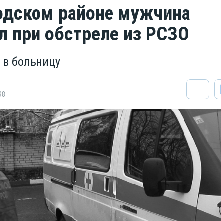
одском районе мужчина
л при обстреле из РСЗО
т в больницу
98