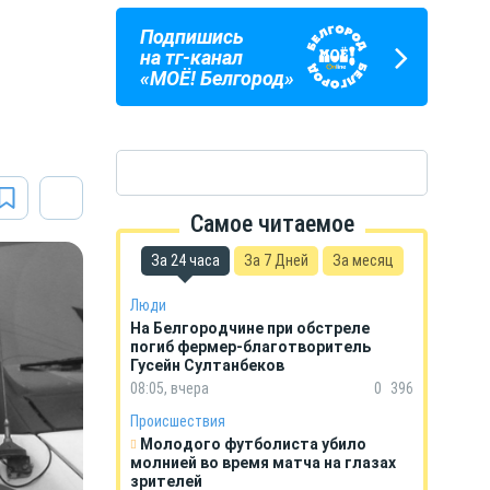
Подпишись
ПОГОДА
ГОРОСКОП
на тг-канал
В БЕЛГОРОДЕ
НА КАЖДЫЙ ДЕНЬ
«МОЁ! Белгород»
Самое читаемое
За 24 часа
За 7 Дней
За месяц
Люди
На Белгородчине при обстреле
погиб фермер-благотворитель
Гусейн Султанбеков
08:05, вчера
0
396
Происшествия
Молодого футболиста убило
молнией во время матча на глазах
зрителей