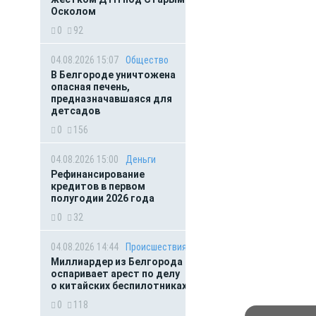
Осколом
0
92
04.08.2026 15:07
Общество
В Белгороде уничтожена
опасная печень,
предназначавшаяся для
детсадов
0
156
04.08.2026 15:00
Деньги
Рефинансирование
кредитов в первом
полугодии 2026 года
0
32
04.08.2026 14:44
Происшествия
Миллиардер из Белгорода
оспаривает арест по делу
о китайских беспилотниках
0
118