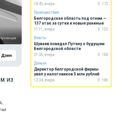
18:45, вчера
0
172
Происшествия
Белгородская область под огнем —
137 атак за сутки и новые раненые
11:11, вчера
0
152
Власть
 Чухланцев
Шуваев поведал Путину о будущем
Белгородской области
21:35, вчера
0
108
Дзен
Деньги
Директор белгородской фирмы
увел у налоговиков 5 млн рублей
ом из
12:34, вчера
0
106
,
ачи