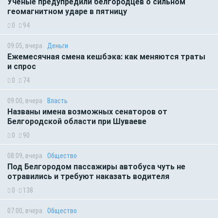
Учёные предупредили белгородцев о сильном
геомагнитном ударе в пятницу
0
94
09:05, вчера
Деньги
Ежемесячная смена кешбэка: как меняются траты
и спрос
0
74
09:00, вчера
Власть
Названы имена возможных сенаторов от
Белгородской области при Шуваеве
0
90
08:09, вчера
Общество
Под Белгородом пассажиры автобуса чуть не
отравились и требуют наказать водителя
0
138
07:00, вчера
Общество