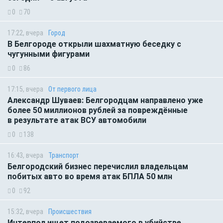
0
70
17:22, вчера
Город
В Белгороде открыли шахматную беседку с
чугунными фигурами
0
86
17:15, вчера
От первого лица
Александр Шуваев: Белгородцам направлено уже
более 50 миллионов рублей за повреждённые
в результате атак ВСУ автомобили
0
138
16:43, вчера
Транспорт
Белгородский бизнес перечислил владельцам
побитых авто во время атак БПЛА 50 млн
0
92
15:32, вчера
Происшествия
Интерпол ищет подозреваемого в убийстве