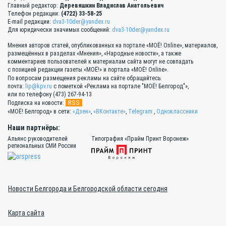
Главный редактор:
Деревяшкин Владислав Анатольевич
Телефон редакции:
(4722) 33-58-25
E-mail редакции:
dva3-10der@yandex.ru
Для юридически значимых сообщений:
dva3-10der@yandex.ru
Мнения авторов статей, опубликованных на портале «МОЁ! Online», материалов,
размещённых в разделах «Мнения», «Народные новости», а также
комментариев пользователей к материалам сайта могут не совпадать
с позицией редакции газеты «МОЁ!» и портала «МОЁ! Online».
По вопросам размещения рекламы на сайте обращайтесь:
почта:
lip@kpv.ru
с пометкой «Реклама на портале "МОЁ! Белгород"»,
или по телефону (473) 267-94-13
RSS
Подписка на новости:
«МОЁ! Белгород» в сети:
«Дзен»
,
«ВКонтакте»
,
Telegram
,
Одноклассники
Наши партнёры:
Альянс руководителей
Типография «Прайм Принт Воронеж»
региональных СМИ России
Новости Белгорода и Белгородской области сегодня
Карта сайта