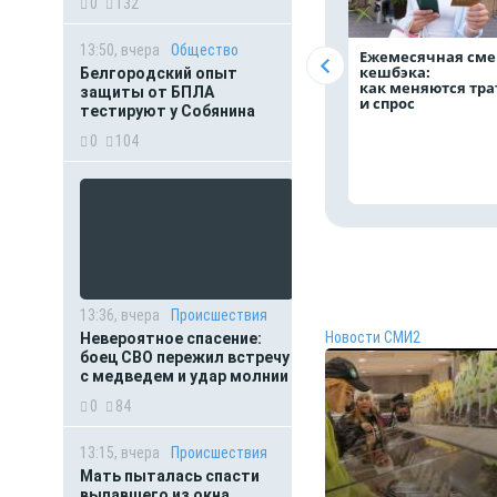
0
132
13:50, вчера
Общество
Ежемесячная сме
кешбэка:
Белгородский опыт
как меняются тр
защиты от БПЛА
и спрос
тестируют у Собянина
0
104
13:36, вчера
Происшествия
Новости СМИ2
Невероятное спасение:
боец СВО пережил встречу
с медведем и удар молнии
0
84
13:15, вчера
Происшествия
Мать пыталась спасти
выпавшего из окна