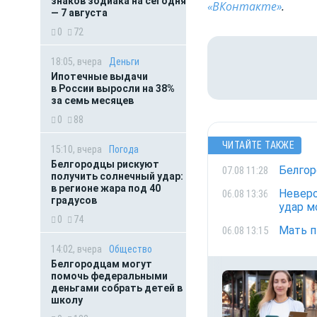
знаков зодиака на сегодня
«ВКонтакте»
.
— 7 августа
0
72
18:05, вчера
Деньги
Ипотечные выдачи
в России выросли на 38%
за семь месяцев
0
88
ЧИТАЙТЕ ТАКЖЕ
15:10, вчера
Погода
Белгородцы рискуют
Белгор
07.08 11:28
получить солнечный удар:
в регионе жара под 40
Неверо
06.08 13:36
градусов
удар м
0
74
Мать п
06.08 13:15
14:02, вчера
Общество
Белгородцам могут
помочь федеральными
деньгами собрать детей в
школу