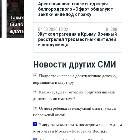
Арестованные топ-менеджеры
белгородского «Эфко» обжалуют
заключение под стражу
Таких событий не
В магазинах России
было с 1945: чего
ажиотаж из-за этого
04.08.2026 13:32
0
288
ждать всем нам?
продукта: что купить?
Жуткая трагедия в Крыму. Военный
расстрелял трёх местных жителей
и сослуживца
Новости других СМИ
Подросток напал на десятилетнюю девочку,
ворвавшись в квартиру
Как живут дети, которых родители назвали
диковинными именами?
Отняли ребенка за невкусный омлет: ужасы
норвежской опеки
7 августа может стать последним жарким днем
этого лета в Москве - Новости на Вести.ru