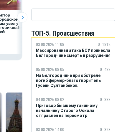
ектор
Объем продаж
Рефинансирован
ородской
кредитов
кредитов в перв
ы увел у
наличными в России
полугодии 2026 г
говиков 5 млн
вырос на 64%
лей
ТОП-5. Происшествия
03.08.2026 11:08
0
1812
Массированная атака ВСУ принесла
Белгородчине смерть и разрушения
05.08.2026 08:05
0
438
На Белгородчине при обстреле
погиб фермер-благотворитель
Гусейн Султанбеков
04.08.2026 08:02
0
338
Приговор бывшему гаишному
начальнику Старого Оскола
отправлен на пересмотр
03.08.2026 14:00
0
328