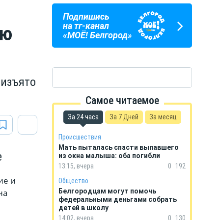
Подпишись
ПОГОДА
ГОРОСКОП
на тг-канал
ию
В БЕЛГОРОДЕ
НА КАЖДЫЙ ДЕНЬ
«МОЁ! Белгород»
 изъято
Самое читаемое
За 24 часа
За 7 Дней
За месяц
Происшествия
Мать пыталась спасти выпавшего
е
из окна малыша: оба погибли
13:15, вчера
0
192
ие и
Общество
на
Белгородцам могут помочь
федеральными деньгами собрать
детей в школу
14:02, вчера
0
130