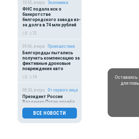
10:55, вчера
Экономика
ФНС подала иск о
банкротстве
белгородского завода из-
за долга в 74 млн рублей
0
72
09:06, вчера
Происшествия
Белгородцы пытались
получить компенсацию за
фиктивные дроновые
повреждения авто
0
74
Оставаясь 
для пов
08:30, вчера
От первого лица
Президент России
Владимир Путин провёл
рабочую встречу с врио
губернатора Белгородской
ВСЕ НОВОСТИ
области Александром
Шуваевым
0
70