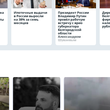
на
Ипотечные выдачи
Президент России
Дир
в России выросли
Владимир Путин
белг
аты
на 38% за семь
провёл рабочую
фирм
месяцев
встречу с врио
нало
губернатора
руб
Белгородской
области
Александром
Шуваевым