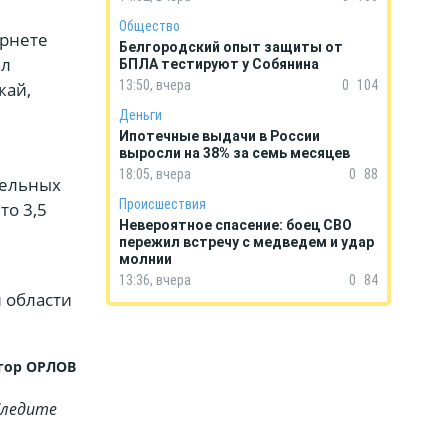
Общество
ернете
Белгородский опыт защиты от
ал
БПЛА тестируют у Собянина
13:50, вчера
0
104
жай,
Деньги
Ипотечные выдачи в России
выросли на 38% за семь месяцев
18:05, вчера
0
88
тельных
Происшествия
то 3,5
Невероятное спасение: боец СВО
пережил встречу с медведем и удар
молнии
13:36, вчера
0
84
 области
гор ОРЛОВ
Cледите