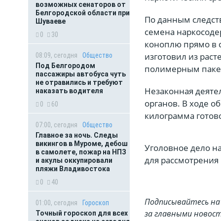
возможных сенаторов от
Белгородской области при
По данным следст
Шуваеве
семена наркосоде
0
30
коноплю прямо в с
изготовил из раст
08:09, сегодня
Общество
Под Белгородом
полимерным пакет
пассажиры автобуса чуть
не отравились и требуют
Незаконная деяте
наказать водителя
органов. В ходе о
0
60
килограмма готово
07:00, сегодня
Общество
Главное за ночь. Следы
викингов в Муроме, дебош
Уголовное дело н
в самолете, пожар на НПЗ
для рассмотрения 
и акулы оккупировали
пляжи Владивостока
0
40
Подписывайтесь на 
01:00, сегодня
Гороскоп
за главными новост
Точный гороскоп для всех