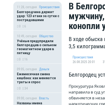
В Белгор
11:28, сегодня
Происшествия
Белгородчина держит
мужчину,
удар: 123 атаки за сутки с
пострадавшими
конопли 
0
6
10:49, сегодня
Общество
В ходе обыска
Учёные предупредили
белгородцев о сильном
3,5 килограмм
геомагнитном ударе в
пятницу
Происшествия
0
16
26.08.2025 20:01
3
09:05, сегодня
Деньги
Белгородец ус
Ежемесячная смена
кешбэка: как меняются
траты и спрос
Прокуратура Яков
0
34
направила в суд 
обвиняется в нез
09:00, сегодня
Власть
наркотических сре
Названы имена