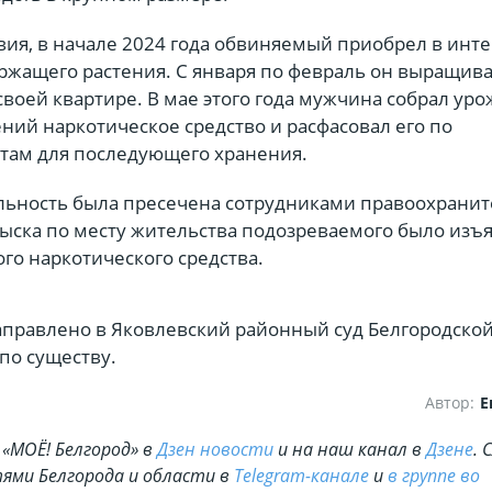
вия, в начале 2024 года обвиняемый приобрел в инт
ржащего растения. С января по февраль он выращив
воей квартире. В мае этого года мужчина собрал уро
ений наркотическое средство и расфасовал его по
ам для последующего хранения.
льность была пресечена сотрудниками правоохрани
быска по месту жительства подозреваемого было изъя
го наркотического средства.
аправлено в Яковлевский районный суд Белгородской
по существу.
Автор:
Е
«МОЁ! Белгород» в
Дзен новости
и на наш канал в
Дзене
. 
ями Белгорода и области в
Telegram-канале
и
в группе во