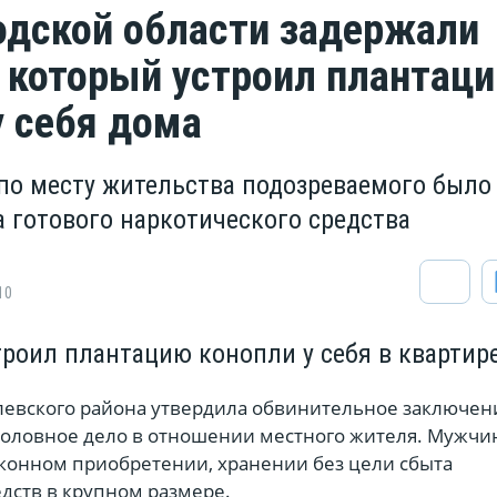
одской области задержали
 который устроил плантац
у себя дома
 по месту жительства подозреваемого было
а готового наркотического средства
10
троил плантацию конопли у себя в квартир
левского района утвердила обвинительное заключен
уголовное дело в отношении местного жителя. Мужчи
аконном приобретении, хранении без цели сбыта
дств в крупном размере.