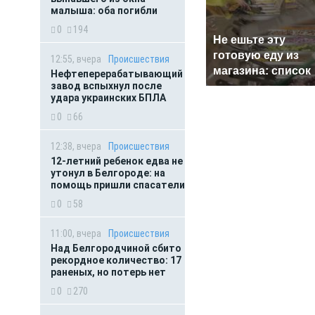
малыша: оба погибли
0
194
Не ешьте эту
готовую еду из
12:55, вчера
Происшествия
магазина: список
Нефтеперерабатывающий
завод вспыхнул после
удара украинских БПЛА
0
66
12:38, вчера
Происшествия
12-летний ребенок едва не
утонул в Белгороде: на
помощь пришли спасатели
0
58
11:00, вчера
Происшествия
Над Белгородчиной сбито
рекордное количество: 17
раненых, но потерь нет
0
270