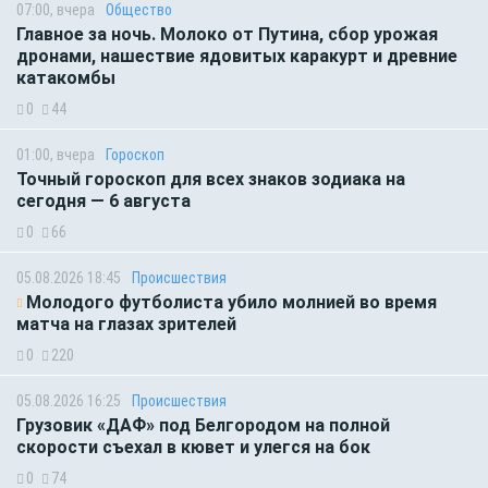
07:00, вчера
Общество
Главное за ночь. Молоко от Путина, сбор урожая
дронами, нашествие ядовитых каракурт и древние
катакомбы
0
44
01:00, вчера
Гороскоп
Точный гороскоп для всех знаков зодиака на
сегодня — 6 августа
0
66
05.08.2026 18:45
Происшествия
Молодого футболиста убило молнией во время
матча на глазах зрителей
0
220
05.08.2026 16:25
Происшествия
Грузовик «ДАФ» под Белгородом на полной
скорости съехал в кювет и улегся на бок
0
74