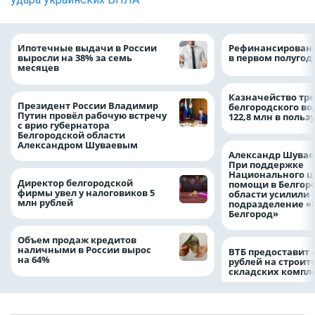
Ипотечные выдачи в России
Рефинансировани
выросли на 38% за семь
в первом полугоди
месяцев
Казначейство тре
Президент России Владимир
белгородского в
Путин провёл рабочую встречу
122,8 млн в польз
с врио губернатора
Белгородской области
Александром Шуваевым
Александр Шувае
При поддержке
Национального ц
Директор белгородской
помощи в Белгор
фирмы увел у налоговиков 5
области усилили
млн рублей
подразделение «
Белгород»
Объем продаж кредитов
наличными в России вырос
ВТБ предоставит 
на 64%
рублей на строит
складских компл