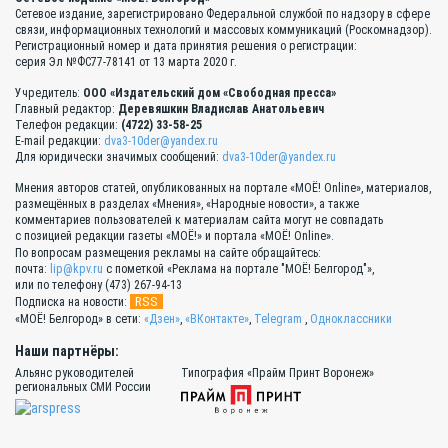
Сетевое издание, зарегистрировано Федеральной службой по надзору в сфере
связи, информационных технологий и массовых коммуникаций (Роскомнадзор).
Регистрационный номер и дата принятия решения о регистрации:
серия Эл №ФС77-78141 от 13 марта 2020 г.
Учредитель:
ООО «Издательский дом «Свободная пресса»
Главный редактор:
Деревяшкин Владислав Анатольевич
Телефон редакции:
(4722) 33-58-25
E-mail редакции:
dva3-10der@yandex.ru
Для юридически значимых сообщений:
dva3-10der@yandex.ru
Мнения авторов статей, опубликованных на портале «МОЁ! Online», материалов,
размещённых в разделах «Мнения», «Народные новости», а также
комментариев пользователей к материалам сайта могут не совпадать
с позицией редакции газеты «МОЁ!» и портала «МОЁ! Online».
По вопросам размещения рекламы на сайте обращайтесь:
почта:
lip@kpv.ru
с пометкой «Реклама на портале "МОЁ! Белгород"»,
или по телефону (473) 267-94-13
RSS
Подписка на новости:
«МОЁ! Белгород» в сети:
«Дзен»
,
«ВКонтакте»
,
Telegram
,
Одноклассники
Наши партнёры:
Альянс руководителей
Типография «Прайм Принт Воронеж»
региональных СМИ России