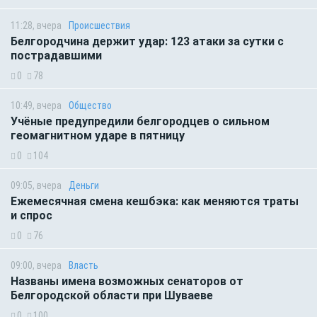
11:28, вчера
Происшествия
Белгородчина держит удар: 123 атаки за сутки с
пострадавшими
0
78
10:49, вчера
Общество
Учёные предупредили белгородцев о сильном
геомагнитном ударе в пятницу
0
104
09:05, вчера
Деньги
Ежемесячная смена кешбэка: как меняются траты
и спрос
0
76
09:00, вчера
Власть
Названы имена возможных сенаторов от
Белгородской области при Шуваеве
0
100