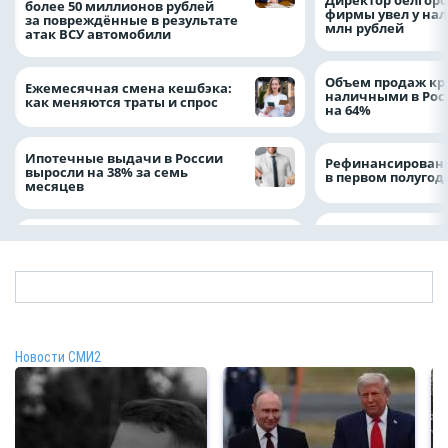
более 50 миллионов рублей
фирмы увел у нал
за повреждённые в результате
млн рублей
атак ВСУ автомобили
Объем продаж кр
Ежемесячная смена кешбэка:
наличными в Рос
как меняются траты и спрос
на 64%
Ипотечные выдачи в России
Рефинансировани
выросли на 38% за семь
в первом полугоди
месяцев
Новости СМИ2