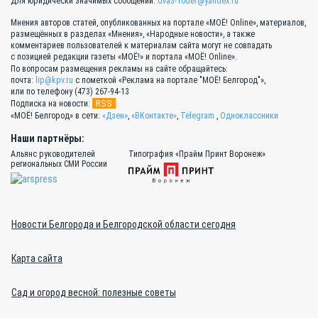
Для юридически значимых сообщений:
dva3-10der@yandex.ru
Мнения авторов статей, опубликованных на портале «МОЁ! Online», материалов,
размещённых в разделах «Мнения», «Народные новости», а также
комментариев пользователей к материалам сайта могут не совпадать
с позицией редакции газеты «МОЁ!» и портала «МОЁ! Online».
По вопросам размещения рекламы на сайте обращайтесь:
почта:
lip@kpv.ru
с пометкой «Реклама на портале "МОЁ! Белгород"»,
или по телефону (473) 267-94-13
RSS
Подписка на новости:
«МОЁ! Белгород» в сети:
«Дзен»
,
«ВКонтакте»
,
Telegram
,
Одноклассники
Наши партнёры:
Альянс руководителей
Типография «Прайм Принт Воронеж»
региональных СМИ России
Новости Белгорода и Белгородской области сегодня
Карта сайта
Сад и огород весной: полезные советы