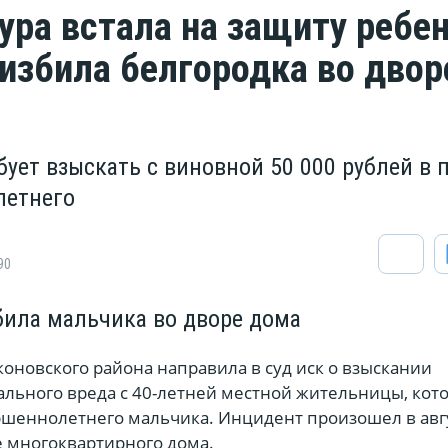
ура встала на защиту ребен
 избила белгородка во двор
ует взыскать с виновной 50 000 рублей в 
летнего
90
била мальчика во дворе дома
оновского района направила в суд иск о взыскании
льного вреда с 40-летней местной жительницы, кот
ршеннолетнего мальчика. Инцидент произошел в авг
е многоквартирного дома.