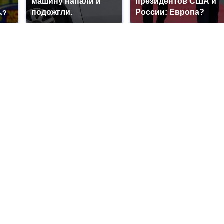
машину напали и
президентов США и
подожгли.
России: Европа?
ь?