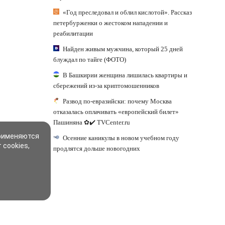
«Год преследовал и облил кислотой». Рассказ
петербурженки о жестоком нападении и
реабилитации
Найден живым мужчина, который 25 дней
блуждал по тайге (ФОТО)
В Башкирии женщина лишилась квартиры и
сбережений из-за криптомошенников
Развод по-евразийски: почему Москва
отказалась оплачивать «европейский билет»
Пашиняна ✿✔️ TVCenter.ru
применяются
Осенние каникулы в новом учебном году
 cookies,
продлятся дольше новогодних