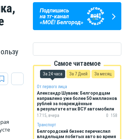
ка,
Подпишись
ПОГОДА
ГОРОСКОП
на тг-канал
е
В БЕЛГОРОДЕ
НА КАЖДЫЙ ДЕНЬ
«МОЁ! Белгород»
пользу
Самое читаемое
За 24 часа
За 7 Дней
За месяц
От первого лица
Александр Шуваев: Белгородцам
направлено уже более 50 миллионов
рублей за повреждённые
в результате атак ВСУ автомобили
17:15, вчера
0
158
орая
Транспорт
усте
Белгородский бизнес перечислил
владельцам побитых авто во время