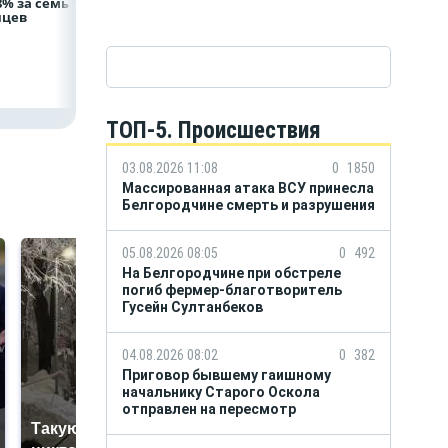
8% за семь
провёл рабочую
фирмы увел у
яцев
встречу с врио
налоговиков 5 м
губернатора
рублей
Белгородской
области
Александром
Шуваевым
ТОП-5. Происшествия
03.08.2026 11:08
0
1850
Массированная атака ВСУ принесла
Белгородчине смерть и разрушения
05.08.2026 08:05
0
492
На Белгородчине при обстреле
погиб фермер-благотворитель
Гусейн Султанбеков
04.08.2026 08:02
0
382
Приговор бывшему гаишному
начальнику Старого Оскола
отправлен на пересмотр
Такую зиму в России
Как выглядит место