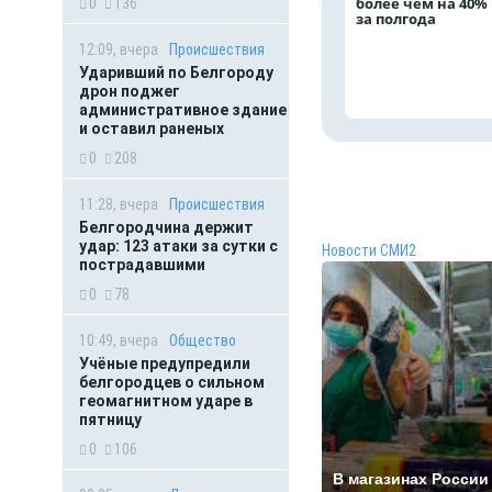
более чем на 40%
0
136
за полгода
12:09, вчера
Происшествия
Ударивший по Белгороду
дрон поджег
административное здание
и оставил раненых
0
208
11:28, вчера
Происшествия
Белгородчина держит
удар: 123 атаки за сутки с
Новости СМИ2
пострадавшими
0
78
10:49, вчера
Общество
Учёные предупредили
белгородцев о сильном
геомагнитном ударе в
пятницу
0
106
В магазинах России