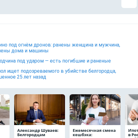
но под огнём дронов: ранены женщина и мужчина,
шены дома и машины
одчина под ударом — есть погибшие и раненые
ол ищет подозреваемого в убийстве белгородца,
енное 25 лет назад
Александр Шуваев:
Ежемесячная смена
Ипо
Белгородцам
кешбэка:
в Ро