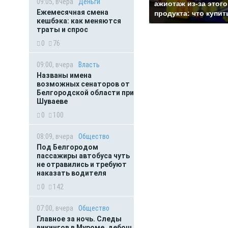
09:05, вчера
Деньги
ажиотаж из-за этого
Ежемесячная смена
продукта: что купит
кешбэка: как меняются
траты и спрос
0
76
09:00, вчера
Власть
Названы имена
возможных сенаторов от
Белгородской области при
Шуваеве
0
100
08:09, вчера
Общество
Под Белгородом
пассажиры автобуса чуть
не отравились и требуют
наказать водителя
0
142
07:00, вчера
Общество
Главное за ночь. Следы
викингов в Муроме, дебош