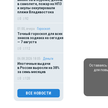
в самолете, пожар на НПЗ
и акулы оккупировали
пляжи Владивостока
0
92
01:00, вчера
Гороскоп
Точный гороскоп для всех
знаков зодиака на сегодня
— 7 августа
0
112
06.08.2026 18:05
Деньги
Ипотечные выдачи
Оставаясь 
в России выросли на 38%
для пов
за семь месяцев
0
120
06.08.2026 15:10
Погода
ВСЕ НОВОСТИ
Белгородцы рискуют
получить солнечный удар:
в регионе жара под 40
градусов