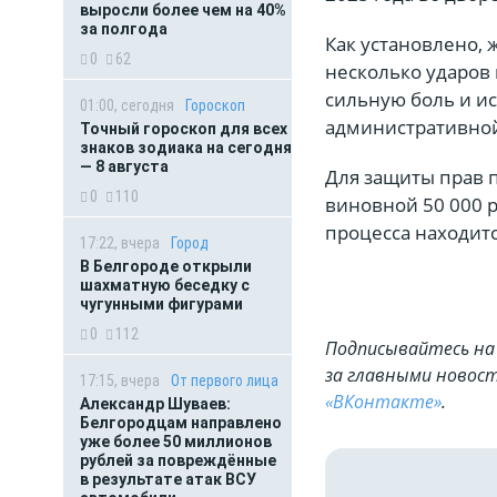
выросли более чем на 40%
за полгода
Как установлено, 
0
62
несколько ударов 
сильную боль и ис
01:00, сегодня
Гороскоп
административной
Точный гороскоп для всех
знаков зодиака на сегодня
— 8 августа
Для защиты прав п
0
110
виновной 50 000 
процесса находитс
17:22, вчера
Город
В Белгороде открыли
шахматную беседку с
чугунными фигурами
0
112
Подписывайтесь на 
за главными новост
17:15, вчера
От первого лица
«ВКонтакте»
.
Александр Шуваев:
Белгородцам направлено
уже более 50 миллионов
рублей за повреждённые
в результате атак ВСУ