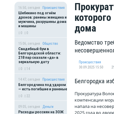
Прокурат
16:50, сегодня
Происшествия
Шебекино под огнём
которого
дронов: ранены женщина и
мужчина, разрушены дома
дома
и машины
0
0
Ведомство треб
15:06, сегодня
Общество
Свадебный бум в
несовершенно
Белгородской области:
218 пар сказали «да» в
зеркальную дату
Происшествия
30.09.2025 15:50
2
0
14
14:47, сегодня
Происшествия
Белгородка из
Белгородчина под ударом
— есть погибшие и раненые
Прокуратура Волок
0
22
компенсации мора
напала на несове
09:05, сегодня
Деньги
2025 года во двор
Расходы россиян на ЗОЖ