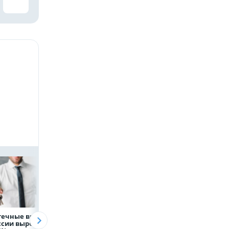
течные выдачи
Президент России
Директор
ссии выросли
Владимир Путин
белгородской