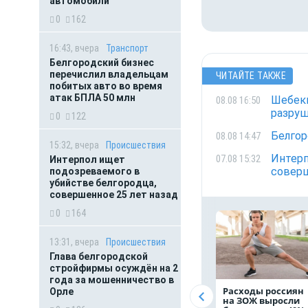
автомобили
0
162
16:43, вчера
Транспорт
Белгородский бизнес
перечислил владельцам
ЧИТАЙТЕ ТАКЖЕ
побитых авто во время
атак БПЛА 50 млн
Шебеки
08.08 16:50
разру
0
122
Белгор
08.08 14:47
15:32, вчера
Происшествия
Интерп
07.08 15:32
Интерпол ищет
соверш
подозреваемого в
убийстве белгородца,
совершенное 25 лет назад
0
164
13:31, вчера
Происшествия
Глава белгородской
стройфирмы осуждён на 2
года за мошенничество в
Расходы россиян
Орле
на ЗОЖ выросли