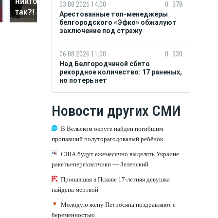
никто не ждал: как
крушение вертолета на
03.08.2026 14:00
0
378
так?!
Кавказе: смотреть
Арестованные топ-менеджеры
белгородского «Эфко» обжалуют
заключение под стражу
06.08.2026 11:00
0
330
Над Белгородчиной сбито
рекордное количество: 17 раненых,
но потерь нет
Новости других СМИ
В Вельском округе найден погибшим
пропавший полуторагодовалый ребёнок
США будут ежемесячно выделять Украине
ракеты-перехватчики — Зеленский
Пропавшая в Пскове 17-летняя девушка
найдена мертвой
Молодую жену Петросяна поздравляют с
беременностью