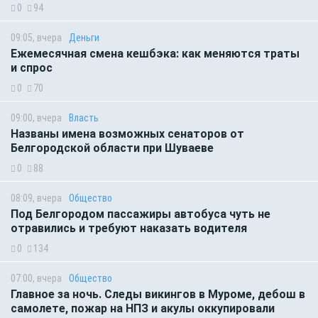
0
94
09:05, вчера
Деньги
Ежемесячная смена кешбэка: как меняются траты
и спрос
0
70
09:00, вчера
Власть
Названы имена возможных сенаторов от
Белгородской области при Шуваеве
0
88
08:09, вчера
Общество
Под Белгородом пассажиры автобуса чуть не
отравились и требуют наказать водителя
0
134
07:00, вчера
Общество
Главное за ночь. Следы викингов в Муроме, дебош в
самолете, пожар на НПЗ и акулы оккупировали