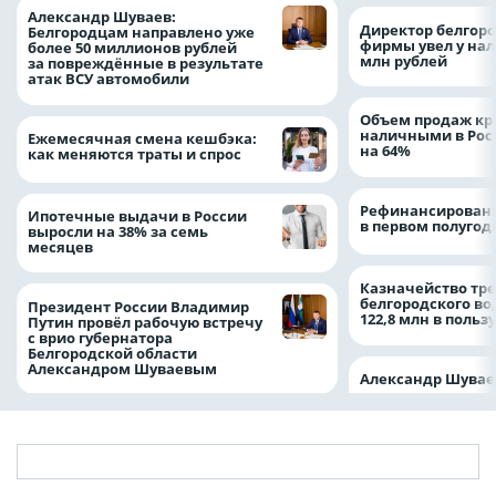
Александр Шуваев:
Директор белгор
Белгородцам направлено уже
фирмы увел у нал
более 50 миллионов рублей
млн рублей
за повреждённые в результате
атак ВСУ автомобили
Объем продаж кр
наличными в Рос
Ежемесячная смена кешбэка:
на 64%
как меняются траты и спрос
Рефинансировани
Ипотечные выдачи в России
в первом полугоди
выросли на 38% за семь
месяцев
Казначейство тре
белгородского в
Президент России Владимир
122,8 млн в польз
Путин провёл рабочую встречу
с врио губернатора
Белгородской области
Александром Шуваевым
Александр Шувае