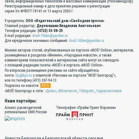
связи, информационных технологий и массовых коммуникаций (Роскомнадзор).
Регистрационный номер и дата принятия решения о регистрации:
серия Эл №ФС77-78141 от 13 марта 2020 г.
Учредитель:
ООО «Издательский дом «Свободная пресса»
Главный редактор:
Деревяшкин Владислав Анатольевич
Телефон редакции:
(4722) 33-58-25
E-mail редакции:
dva3-10der@yandex.ru
Для юридически значимых сообщений:
dva3-10der@yandex.ru
Мнения авторов статей, опубликованных на портале «МОЁ! Online», материалов,
размещённых в разделах «Мнения», «Народные новости», а также
комментариев пользователей к материалам сайта могут не совпадать
с позицией редакции газеты «МОЁ!» и портала «МОЁ! Online».
По вопросам размещения рекламы на сайте обращайтесь:
почта:
lip@kpv.ru
с пометкой «Реклама на портале "МОЁ! Белгород"»,
или по телефону (473) 267-94-13
RSS
Подписка на новости:
«МОЁ! Белгород» в сети:
«Дзен»
,
«ВКонтакте»
,
Telegram
,
Одноклассники
Наши партнёры:
Альянс руководителей
Типография «Прайм Принт Воронеж»
региональных СМИ России
Новости Белгорода и Белгородской области сегодня