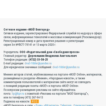
Сетевое издание «МОЁ! Белгород»
Сетевое издание, зарегистрировано Федеральной службой по надзору в сфере
связи, информационных технологий и массовых коммуникаций (Роскомнадзор).
Регистрационный номер и дата принятия решения о регистрации:
серия Эл №ФС77-78141 от 13 марта 2020 г.
Учредитель:
ООО «Издательский дом «Свободная пресса»
Главный редактор:
Деревяшкин Владислав Анатольевич
Телефон редакции:
(4722) 33-58-25
E-mail редакции:
dva3-10der@yandex.ru
Для юридически значимых сообщений:
dva3-10der@yandex.ru
Мнения авторов статей, опубликованных на портале «МОЁ! Online», материалов,
размещённых в разделах «Мнения», «Народные новости», а также
комментариев пользователей к материалам сайта могут не совпадать
с позицией редакции газеты «МОЁ!» и портала «МОЁ! Online».
По вопросам размещения рекламы на сайте обращайтесь:
почта:
lip@kpv.ru
с пометкой «Реклама на портале "МОЁ! Белгород"»,
или по телефону (473) 267-94-13
RSS
Подписка на новости:
«МОЁ! Белгород» в сети:
«Дзен»
,
«ВКонтакте»
,
Telegram
,
Одноклассники