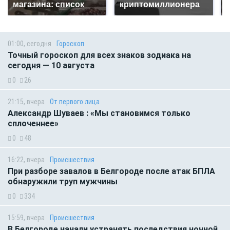
магазина: список
криптомиллионера
01:00, сегодня
Гороскоп
Точный гороскоп для всех знаков зодиака на
сегодня — 10 августа
0
26
21:15, вчера
От первого лица
Александр Шуваев : «Мы становимся только
сплоченнее»
0
48
16:22, вчера
Происшествия
При разборе завалов в Белгороде после атак БПЛА
обнаружили труп мужчины
0
334
15:59, вчера
Происшествия
В Белгороде начали устранять последствия ночной