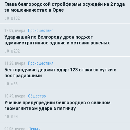
Глава белгородской стройфирмы осуждён на 2 года
за мошенничество в Орле
0
132
12:09, вчера
Происшествия
Ударивший по Белгороду дрон поджег
административное здание и оставил раненых
0
202
11:28, вчера
Происшествия
Белгородчина держит удар: 123 атаки за сутки с
пострадавшими
0
66
10:49, вчера
Общество
Учёные предупредили белгородцев о сильном
геомагнитном ударе в пятницу
0
94
09:05, вчера
Деньги