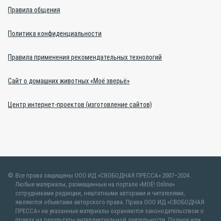
Правила общения
Политика конфиденциальности
Правила применения рекомендательных технологий
Сайт о домашних животных «Моё зверьё»
Центр интернет-проектов (изготовление сайтов)
Все права защищены ООО ИД «СВОБОДНАЯ ПРЕССА» 2007–2024.
Любые материалы, размещенные на портале «МОЁ! Online»
сотрудниками редакции, нештатными авторами и читателями,
являются объектами авторского права. Права ООО ИД «СВОБОДНАЯ
ПРЕССА» на указанные материалы охраняются законодательством о
правах на результаты интеллектуальной деятельности. Полное или