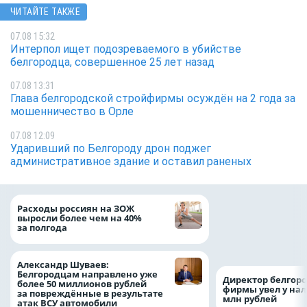
ЧИТАЙТЕ ТАКЖЕ
07.08 15:32
Интерпол ищет подозреваемого в убийстве
белгородца, совершенное 25 лет назад
07.08 13:31
Глава белгородской стройфирмы осуждён на 2 года за
мошенничество в Орле
07.08 12:09
Ударивший по Белгороду дрон поджег
административное здание и оставил раненых
Президент Росси
Расходы россиян на ЗОЖ
Путин провёл раб
выросли более чем на 40%
с врио губернато
за полгода
Белгородской обл
Александром Шу
Александр Шуваев:
Белгородцам направлено уже
Директор белгор
более 50 миллионов рублей
фирмы увел у нал
за повреждённые в результате
млн рублей
атак ВСУ автомобили