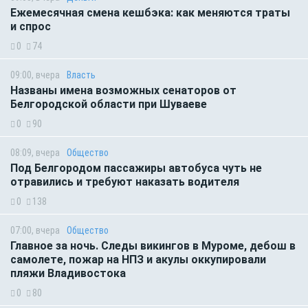
Ежемесячная смена кешбэка: как меняются траты
и спрос
0
74
09:00, вчера
Власть
Названы имена возможных сенаторов от
Белгородской области при Шуваеве
0
90
08:09, вчера
Общество
Под Белгородом пассажиры автобуса чуть не
отравились и требуют наказать водителя
0
138
07:00, вчера
Общество
Главное за ночь. Следы викингов в Муроме, дебош в
самолете, пожар на НПЗ и акулы оккупировали
пляжи Владивостока
0
80