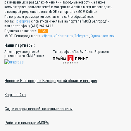
размещённых в разделах «Мнения», «Народные новости», а также
комментариев пользователей к материалам сайта могут не совпадать
с позицией редакции газеты «МОЁ!» и портала «МОЁ! Online».
По вопросам размещения рекламы на сайте обращайтесь:
почта:
lip@kpv.ru
с пометкой «Реклама на портале "МОЁ! Белгород"»,
или по телефону (473) 267-94-13
RSS
Подписка на новости:
«МОЁ! Белгород» в сети:
«Дзен»
,
«ВКонтакте»
,
Telegram
,
Одноклассники
Наши партнёры:
Альянс руководителей
Типография «Прайм Принт Воронеж»
региональных СМИ России
Новости Белгорода и Белгородской области сегодня
Карта сайта
Сад и огород весной: полезные советы
Работа в команде «МОЁ!»