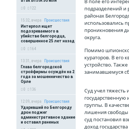
В поле его интер
атак БПЛА 50 млн
подразделений и
0
122
районах Белгород
15:32, вчера
Происшествия
использовались п
Интерпол ищет
проникновения ди
подозреваемого в
убийстве белгородца,
округа.
совершенное 25 лет назад
0
164
Помимо шпионской
кураторов. В его
13:31, вчера
Происшествия
устройство. Такж
Глава белгородской
занимавшемуся сб
стройфирмы осуждён на 2
года за мошенничество в
Орле
0
136
Суд учел тяжесть
государственную 
12:09, вчера
Происшествия
группы. В качеств
Ударивший по Белгороду
лишения свободы 
дрон поджег
административное здание
суд постановил вз
и оставил раненых
доход государства