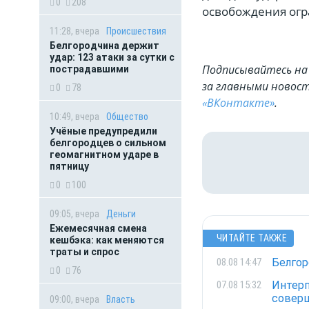
0
208
освобождения огр
11:28, вчера
Происшествия
Белгородчина держит
удар: 123 атаки за сутки с
Подписывайтесь на 
пострадавшими
за главными новост
0
78
«ВКонтакте»
.
10:49, вчера
Общество
Учёные предупредили
белгородцев о сильном
геомагнитном ударе в
пятницу
0
100
09:05, вчера
Деньги
Ежемесячная смена
ЧИТАЙТЕ ТАКЖЕ
кешбэка: как меняются
траты и спрос
Белгор
08.08 14:47
0
76
Интерп
07.08 15:32
соверш
09:00, вчера
Власть