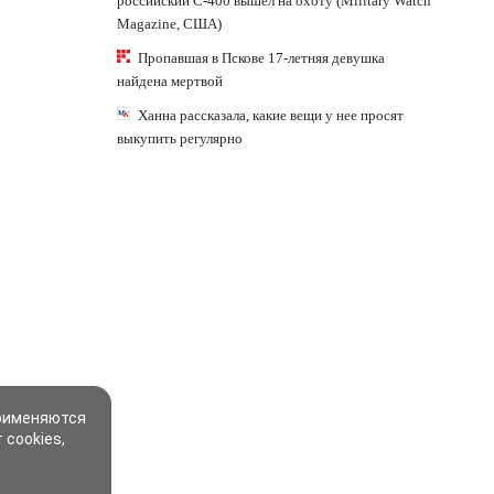
российский С-400 вышел на охоту (Military Watch
Magazine, США)
Пропавшая в Пскове 17-летняя девушка
найдена мертвой
Ханна рассказала, какие вещи у нее просят
выкупить регулярно
применяются
 cookies,