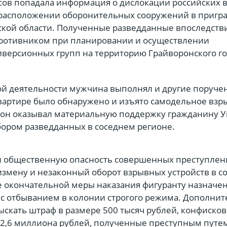
есов попадала информация о дислокации российских
 расположении оборонительных сооружений в пригр
ской области. Полученные разведданные впоследств
ротивником при планировании и осуществлении
версионных групп на территорию Грайворонского го
 деятельности мужчина выполнял и другие поруче
 квартире было обнаружено и изъято самодельное вз
е он оказывал материальную поддержку гражданину 
ором разведданных в соседнем регионе.
 и общественную опасность совершенных преступле
измену и незаконный оборот взрывных устройств в с
е окончательной меры наказания фигуранту назначен
с отбыванием в колонии строгого режима. Дополнит
ыскать штраф в размере 500 тысяч рублей, конфисков
 2,6 миллиона рублей, полученные преступным путем