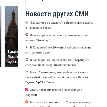
Новости других СМИ
"Может что-то сделать": в Европе высказались
о нападении России
Почему зрители массово занижают оценки
новому "Колобку"
В Красном Селе 20-летний дебошир напал на
Таких событий не
сотрудников скорой
В магазинах России
было с 1945: чего
ажиотаж из-за этого
В Башкирии женщина лишилась квартиры и
ждать всем нам?
продукта: что купить?
сбережений из-за криптомошенников
Брак с Соломиным, запрещённая «Осень» и
зять Чубайс: как сейчас живёт актриса Наталья
Рудная ✿✔️ TVCenter.ru
Огонь повредил кухню в жилом доме в
Карелии
Без шанса на спасение. ВСУ не ждали засады: