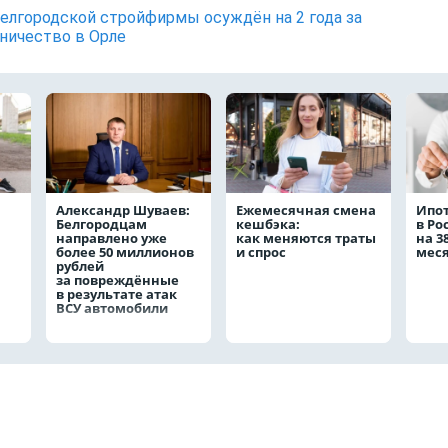
белгородской стройфирмы осуждён на 2 года за
ичество в Орле
Александр Шуваев:
Ежемесячная смена
Ипо
Белгородцам
кешбэка:
в Ро
направлено уже
как меняются траты
на 3
более 50 миллионов
и спрос
мес
рублей
за повреждённые
в результате атак
ВСУ автомобили