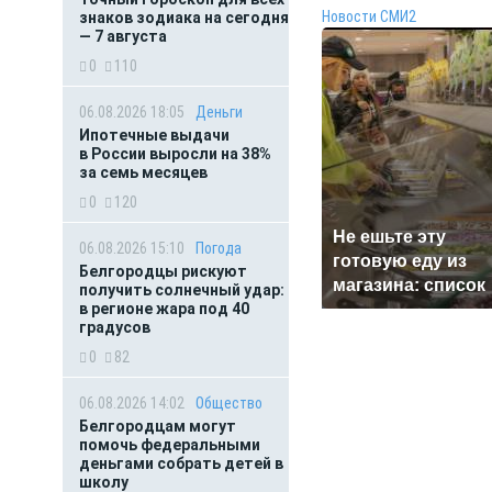
Новости СМИ2
знаков зодиака на сегодня
— 7 августа
0
110
06.08.2026 18:05
Деньги
Ипотечные выдачи
в России выросли на 38%
за семь месяцев
0
120
Не ешьте эту
06.08.2026 15:10
Погода
готовую еду из
Белгородцы рискуют
магазина: список
получить солнечный удар:
в регионе жара под 40
градусов
0
82
06.08.2026 14:02
Общество
Белгородцам могут
помочь федеральными
деньгами собрать детей в
школу