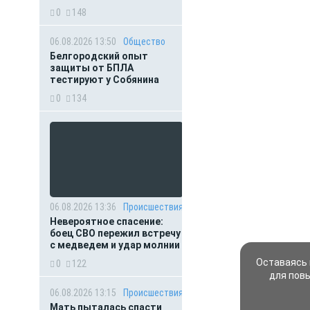
0
148
06.08.2026 13:50
Общество
Белгородский опыт
защиты от БПЛА
тестируют у Собянина
0
134
06.08.2026 13:36
Происшествия
Невероятное спасение:
боец СВО пережил встречу
с медведем и удар молнии
Оставаясь 
0
122
для пов
06.08.2026 13:15
Происшествия
Мать пыталась спасти