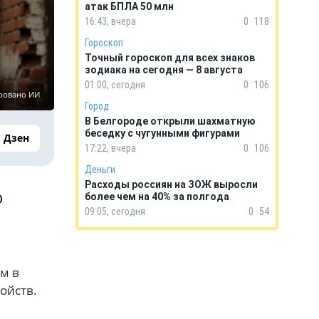
атак БПЛА 50 млн
16:43, вчера
0
118
Гороскоп
Точный гороскоп для всех знаков
зодиака на сегодня — 8 августа
01:00, сегодня
0
106
ровано ИИ
Город
В Белгороде открыли шахматную
беседку с чугунными фигурами
Дзен
17:22, вчера
0
106
Деньги
Расходы россиян на ЗОЖ выросли
ю
более чем на 40% за полгода
09:05, сегодня
0
54
м в
ойств.