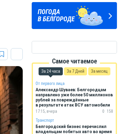
Подпишись
ПОГОДА
ГОРОСКОП
на тг-канал
В БЕЛГОРОДЕ
НА КАЖДЫЙ ДЕНЬ
«МОЁ! Белгород»
Самое читаемое
За 24 часа
За 7 Дней
За месяц
От первого лица
Александр Шуваев: Белгородцам
направлено уже более 50 миллионов
рублей за повреждённые
в результате атак ВСУ автомобили
17:15, вчера
0
158
Транспорт
Белгородский бизнес перечислил
владельцам побитых авто во время