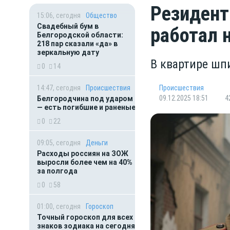
Резидент
15:06, сегодня
Общество
Свадебный бум в
работал 
Белгородской области:
218 пар сказали «да» в
зеркальную дату
В квартире шп
0
14
14:47, сегодня
Происшествия
Происшествия
09.12.2025 18:51
4
Белгородчина под ударом
— есть погибшие и раненые
0
22
09:05, сегодня
Деньги
Расходы россиян на ЗОЖ
выросли более чем на 40%
за полгода
0
58
01:00, сегодня
Гороскоп
Точный гороскоп для всех
знаков зодиака на сегодня