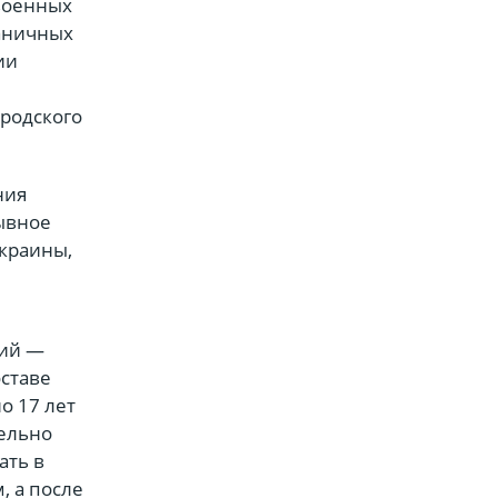
 военных
аничных
ии
родского
ния
рывное
Украины,
ний —
оставе
о 17 лет
ельно
ать в
, а после