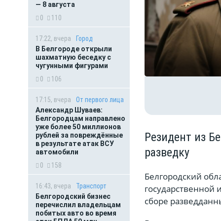
— 8 августа
0
110
17:22, вчера
Город
В Белгороде открыли
шахматную беседку с
чугунными фигурами
0
106
17:15, вчера
От первого лица
Александр Шуваев:
Белгородцам направлено
уже более 50 миллионов
Резидент из Б
рублей за повреждённые
в результате атак ВСУ
разведку
автомобили
0
158
Белгородский обла
16:43, вчера
Транспорт
государственной 
Белгородский бизнес
сборе разведданн
перечислил владельцам
побитых авто во время