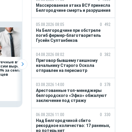
Массированная атака ВСУ принесла
Белгородчине смерть и разрушения
05.08.2026 08:05
0
492
На Белгородчине при обстреле
погиб фермер-благотворитель
Гусейн Султанбеков
04.08.2026 08:02
0
382
Приговор бывшему гаишному
течные выдачи
Президент России
Директор
начальнику Старого Оскола
ссии выросли
Владимир Путин
белгородской
8% за семь
провёл рабочую
фирмы увел у
отправлен на пересмотр
яцев
встречу с врио
налоговиков 5 м
губернатора
рублей
Белгородской
03.08.2026 14:00
0
378
области
Арестованные топ-менеджеры
Александром
Шуваевым
белгородского «Эфко» обжалуют
заключение под стражу
06.08.2026 11:00
0
330
Над Белгородчиной сбито
рекордное количество: 17 раненых,
но потерь нет