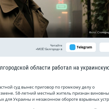
Фото: Сгенери
Читайте
Telegram
«МОЁ! Белгород» в
елгородской области работал на украинску
стной суд вынес приговор по громкому делу о
измене. 58-летний местный житель признан виновны
ых для Украины и незаконном обороте взрывных устр