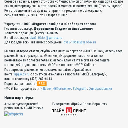
Сетевое издание, зарегистрировано Федеральной службой по надзору в сфере
связи, информационных технологий и массовых коммуникаций (Роскомнадзор).
Регистрационный номер и дата принятия решения о регистрации:
серия Эл №ФС77-78141 от 13 марта 2020 г.
Учредитель:
ООО «Издательский дом «Свободная пресса»
Главный редактор:
Деревяшкин Владислав Анатольевич
Телефон редакции:
(4722) 33-58-25
E-mail редакции:
dva3-10der@yandex.ru
Для юридически значимых сообщений:
dva3-10der@yandex.ru
Мнения авторов статей, опубликованных на портале «МОЁ! Online», материалов,
размещённых в разделах «Мнения», «Народные новости», а также
комментариев пользователей к материалам сайта могут не совпадать
с позицией редакции газеты «МОЁ!» и портала «МОЁ! Online».
По вопросам размещения рекламы на сайте обращайтесь:
почта:
lip@kpv.ru
с пометкой «Реклама на портале "МОЁ! Белгород"»,
или по телефону (473) 267-94-13
RSS
Подписка на новости:
«МОЁ! Белгород» в сети:
«Дзен»
,
«ВКонтакте»
,
Telegram
,
Одноклассники
Наши партнёры:
Альянс руководителей
Типография «Прайм Принт Воронеж»
региональных СМИ России