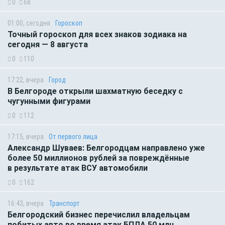
0
68
01:00, сегодня
Гороскоп
Точный гороскоп для всех знаков зодиака на
сегодня — 8 августа
0
110
17:22, вчера
Город
В Белгороде открыли шахматную беседку с
чугунными фигурами
0
112
17:15, вчера
От первого лица
Александр Шуваев: Белгородцам направлено уже
более 50 миллионов рублей за повреждённые
в результате атак ВСУ автомобили
0
162
16:43, вчера
Транспорт
Белгородский бизнес перечислил владельцам
побитых авто во время атак БПЛА 50 млн