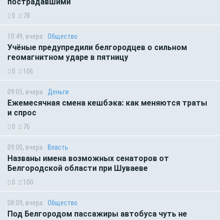
пострадавшими
0
78
10:49, вчера
Общество
Учёные предупредили белгородцев о сильном
геомагнитном ударе в пятницу
0
106
09:05, вчера
Деньги
Ежемесячная смена кешбэка: как меняются траты
и спрос
0
76
09:00, вчера
Власть
Названы имена возможных сенаторов от
Белгородской области при Шуваеве
0
100
08:09, вчера
Общество
Под Белгородом пассажиры автобуса чуть не