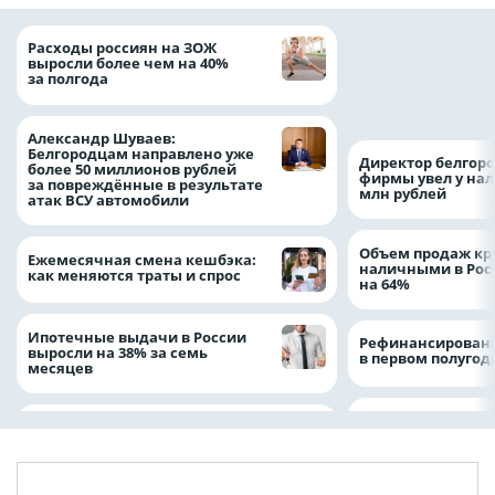
Президент Росси
Расходы россиян на ЗОЖ
Путин провёл раб
выросли более чем на 40%
с врио губернато
за полгода
Белгородской обл
Александром Шу
Александр Шуваев:
Белгородцам направлено уже
Директор белгор
более 50 миллионов рублей
фирмы увел у нал
за повреждённые в результате
млн рублей
атак ВСУ автомобили
Объем продаж кр
Ежемесячная смена кешбэка:
наличными в Рос
как меняются траты и спрос
на 64%
Ипотечные выдачи в России
Рефинансировани
выросли на 38% за семь
в первом полугоди
месяцев