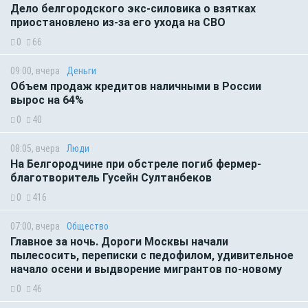
Дело белгородского экс-силовика о взятках
приостановлено из-за его ухода на СВО
0
66
09:00, вчера
Деньги
Объем продаж кредитов наличными в России
вырос на 64%
0
40
08:05, вчера
Люди
На Белгородчине при обстреле погиб фермер-
благотворитель Гусейн Султанбеков
0
416
07:00, вчера
Общество
Главное за ночь. Дороги Москвы начали
пылесосить, переписки с педофилом, удивительное
начало осени и выдворение мигрантов по-новому
0
46