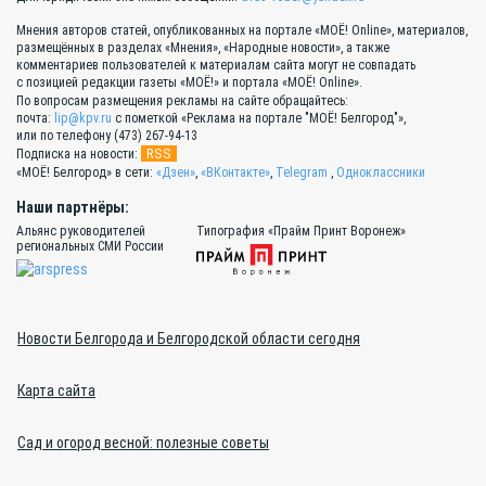
Мнения авторов статей, опубликованных на портале «МОЁ! Online», материалов,
размещённых в разделах «Мнения», «Народные новости», а также
комментариев пользователей к материалам сайта могут не совпадать
с позицией редакции газеты «МОЁ!» и портала «МОЁ! Online».
По вопросам размещения рекламы на сайте обращайтесь:
почта:
lip@kpv.ru
с пометкой «Реклама на портале "МОЁ! Белгород"»,
или по телефону (473) 267-94-13
RSS
Подписка на новости:
«МОЁ! Белгород» в сети:
«Дзен»
,
«ВКонтакте»
,
Telegram
,
Одноклассники
Наши партнёры:
Альянс руководителей
Типография «Прайм Принт Воронеж»
региональных СМИ России
Новости Белгорода и Белгородской области сегодня
Карта сайта
Сад и огород весной: полезные советы