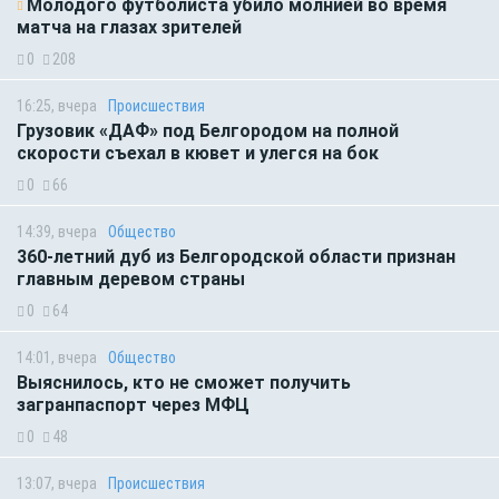
Молодого футболиста убило молнией во время
матча на глазах зрителей
0
208
16:25, вчера
Происшествия
Грузовик «ДАФ» под Белгородом на полной
скорости съехал в кювет и улегся на бок
0
66
14:39, вчера
Общество
360-летний дуб из Белгородской области признан
главным деревом страны
0
64
14:01, вчера
Общество
Выяснилось, кто не сможет получить
загранпаспорт через МФЦ
0
48
13:07, вчера
Происшествия