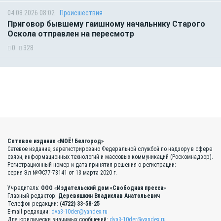
04.08.2026 08:02
Происшествия
Приговор бывшему гаишному начальнику Старого
Оскола отправлен на пересмотр
0
328
Сетевое издание «МОЁ! Белгород»
Сетевое издание, зарегистрировано Федеральной службой по надзору в сфере
связи, информационных технологий и массовых коммуникаций (Роскомнадзор).
Регистрационный номер и дата принятия решения о регистрации:
серия Эл №ФС77-78141 от 13 марта 2020 г.
Учредитель:
ООО «Издательский дом «Свободная пресса»
Главный редактор:
Деревяшкин Владислав Анатольевич
Телефон редакции:
(4722) 33-58-25
E-mail редакции:
dva3-10der@yandex.ru
Для юридически значимых сообщений:
dva3-10der@yandex.ru