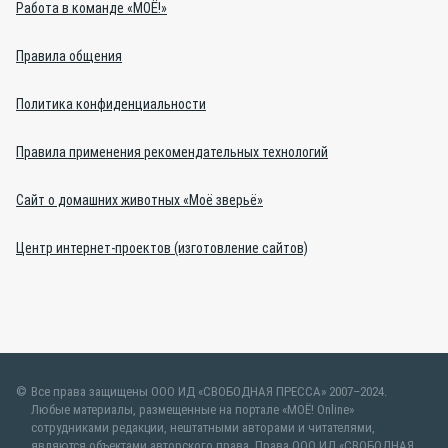
Работа в команде «МОЁ!»
Правила общения
Политика конфиденциальности
Правила применения рекомендательных технологий
Сайт о домашних животных «Моё зверьё»
Центр интернет-проектов (изготовление сайтов)
Все права защищены ООО ИД «СВОБОДНАЯ ПРЕССА» 2007–2024.
Любые материалы, размещенные на портале «МОЁ! Online»
сотрудниками редакции, нештатными авторами и читателями,
являются объектами авторского права. Права ООО ИД «СВОБОДНАЯ