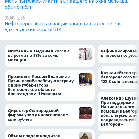
Мать пыталась спасти выпавшего из окна малыша:
оба погибли
06.08 12:55
Нефтеперерабатывающий завод вспыхнул после
удара украинских БПЛА
Ипотечные выдачи в России
Рефинансировани
выросли на 38% за семь
в первом полугоди
месяцев
Казначейство тре
Президент России Владимир
белгородского в
Путин провёл рабочую встречу
122,8 млн в польз
с врио губернатора
Белгородской области
Александром Шуваевым
Александр Шувае
При поддержке
Национального ц
Директор белгородской
помощи в Белгор
фирмы увел у налоговиков 5
области усилили
млн рублей
подразделение «
Белгород»
Объем продаж кредитов