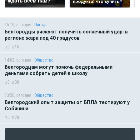
ждать всем нам?
продукта: что купить?
15:10, сегодня
Погода
Белгородцы рискуют получить солнечный удар: в
регионе жара под 40 градусов
0
16
14:02, сегодня
Общество
Белгородцам могут помочь федеральными
деньгами собрать детей в школу
0
30
13:50, сегодня
Общество
Белгородский опыт защиты от БПЛА тестируют у
Собянина
0
20