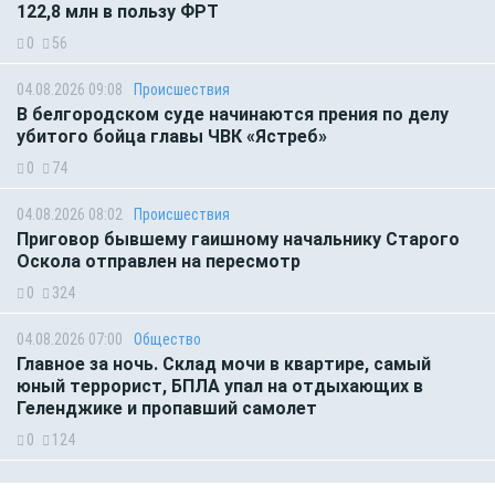
122,8 млн в пользу ФРТ
0
56
04.08.2026 09:08
Происшествия
В белгородском суде начинаются прения по делу
убитого бойца главы ЧВК «Ястреб»
0
74
04.08.2026 08:02
Происшествия
Приговор бывшему гаишному начальнику Старого
Оскола отправлен на пересмотр
0
324
04.08.2026 07:00
Общество
Главное за ночь. Склад мочи в квартире, самый
юный террорист, БПЛА упал на отдыхающих в
Геленджике и пропавший самолет
0
124