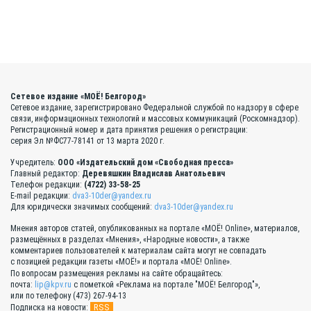
Сетевое издание «МОЁ! Белгород»
Сетевое издание, зарегистрировано Федеральной службой по надзору в сфере
связи, информационных технологий и массовых коммуникаций (Роскомнадзор).
Регистрационный номер и дата принятия решения о регистрации:
серия Эл №ФС77-78141 от 13 марта 2020 г.
Учредитель:
ООО «Издательский дом «Свободная пресса»
Главный редактор:
Деревяшкин Владислав Анатольевич
Телефон редакции:
(4722) 33-58-25
E-mail редакции:
dva3-10der@yandex.ru
Для юридически значимых сообщений:
dva3-10der@yandex.ru
Мнения авторов статей, опубликованных на портале «МОЁ! Online», материалов,
размещённых в разделах «Мнения», «Народные новости», а также
комментариев пользователей к материалам сайта могут не совпадать
с позицией редакции газеты «МОЁ!» и портала «МОЁ! Online».
По вопросам размещения рекламы на сайте обращайтесь:
почта:
lip@kpv.ru
с пометкой «Реклама на портале "МОЁ! Белгород"»,
или по телефону (473) 267-94-13
RSS
Подписка на новости: