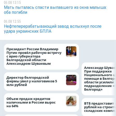
06.08 13:15
Мать пыталась спасти выпавшего из окна малыша:
оба погибли
06.08 12:55
Нефтеперерабатывающий завод вспыхнул после
удара украинских БПЛА
Казначейство тре
Президент России Владимир
белгородского в
Путин провёл рабочую встречу
122,8 млн в польз
с врио губернатора
Белгородской области
Александром Шуваевым
Александр Шувае
При поддержке
Национального ц
Директор белгородской
помощи в Белгор
фирмы увел у налоговиков 5
области усилили
млн рублей
подразделение «
Белгород»
Объем продаж кредитов
наличными в России вырос
ВТБ предоставит 
на 64%
рублей на строит
складских компл