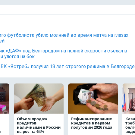
го футболиста убило молнией во время матча на глазах
ей
ик «ДАФ» под Белгородом на полной скорости съехал в
и улегся на бок
ЧВК «Ястреб» получил 18 лет строгого режима в Белгороде
Объем продаж
Рефинансирование
Каз
кредитов
кредитов в первом
треб
наличными в России
полугодии 2026 года
белг
н
вырос на 64%
водо