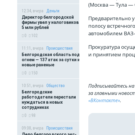
(Москва — Тула — 
12:34, вчера
Деньги
Предварительно у
Директор белгородской
фирмы увел у налоговиков
полосу встречног
5 млн рублей
автомобилем ВАЗ-
0
102
Прокуратура осущ
11:11, вчера
Происшествия
и принятием проц
Белгородская область под
огнем — 137 атак за сутки и
новые раненые
0
150
Подписывайтесь на 
10:51, вчера
Общество
Белгородские
за главными новост
работодатели перестали
«ВКонтакте»
.
нуждаться в новых
сотрудниках
0
98
09:08, вчера
Происшествия
Дело белгородского экс-