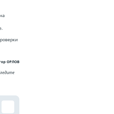
на
е.
проверки
гор ОРЛОВ
Cледите