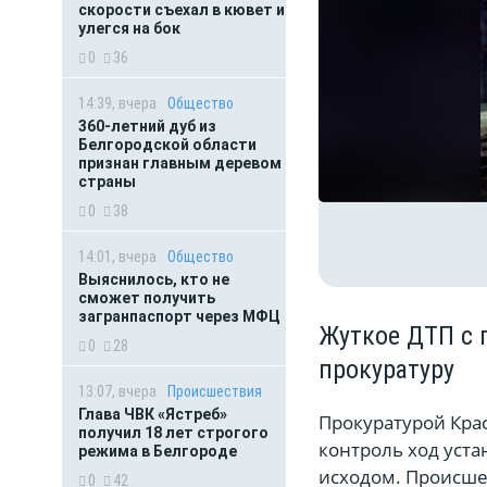
скорости съехал в кювет и
улегся на бок
0
36
14:39, вчера
Общество
360-летний дуб из
Белгородской области
признан главным деревом
страны
0
38
14:01, вчера
Общество
Выяснилось, кто не
сможет получить
загранпаспорт через МФЦ
Жуткое ДТП с 
0
28
прокуратуру
13:07, вчера
Происшествия
Глава ЧВК «Ястреб»
Прокуратурой Крас
получил 18 лет строгого
контроль ход уст
режима в Белгороде
исходом. Происше
0
42