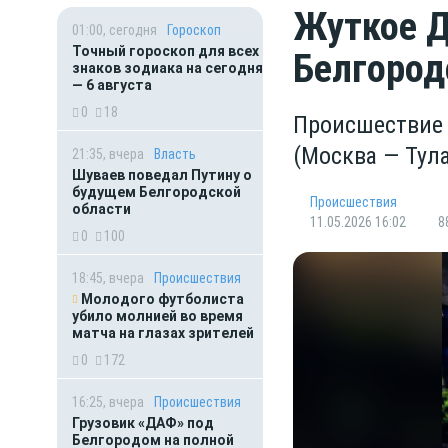
Жуткое Д
01:00, сегодня
Гороскоп
Точный гороскоп для всех
Белгород
знаков зодиака на сегодня
— 6 августа
0
18
Происшествие 
(Москва — Тула
21:35, вчера
Власть
Шуваев поведал Путину о
будущем Белгородской
Происшествия
области
11.05.2026 16:02
8
0
100
18:45, вчера
Происшествия
Молодого футболиста
убило молнией во время
матча на глазах зрителей
0
172
16:25, вчера
Происшествия
Грузовик «ДАФ» под
Белгородом на полной