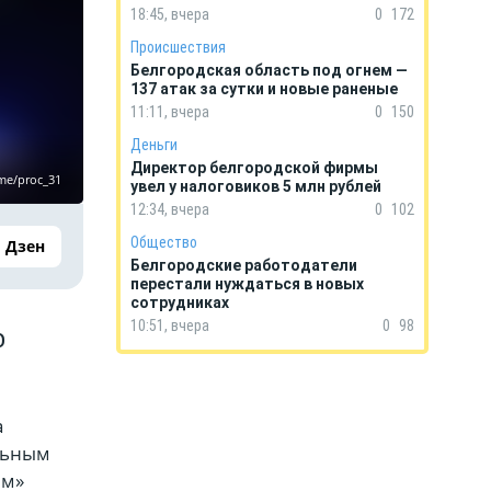
18:45, вчера
0
172
Происшествия
Белгородская область под огнем —
137 атак за сутки и новые раненые
11:11, вчера
0
150
Деньги
Директор белгородской фирмы
me/proc_31
увел у налоговиков 5 млн рублей
12:34, вчера
0
102
Общество
Дзен
Белгородские работодатели
перестали нуждаться в новых
сотрудниках
10:51, вчера
0
98
о
а
льным
ым»