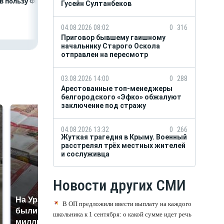
в пользу ФРТ
в Белгородской
комплексов
Гусейн Султанбеков
области усилили
подразделение
«БАРС-Белгород»
04.08.2026 08:02
0
316
Приговор бывшему гаишному
начальнику Старого Оскола
отправлен на пересмотр
03.08.2026 14:00
0
288
Арестованные топ-менеджеры
белгородского «Эфко» обжалуют
заключение под стражу
04.08.2026 13:32
0
266
Жуткая трагедия в Крыму. Военный
расстрелял трёх местных жителей
и сослуживца
Новости других СМИ
На Урале из казны
Как выглядит место
В ОП предложили ввести выплату на каждого
были украдены 18
крушение вертолета на
школьника к 1 сентября: о какой сумме идет речь
миллионов рублей
Кавказе: смотреть