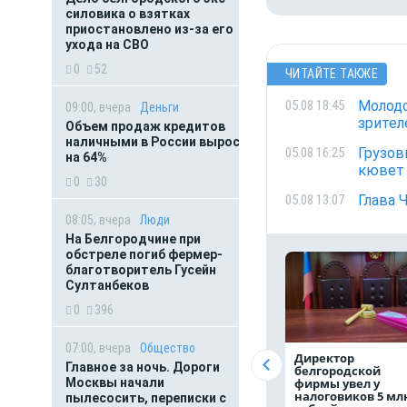
силовика о взятках
приостановлено из-за его
ухода на СВО
0
52
ЧИТАЙТЕ ТАКЖЕ
Молодо
05.08 18:45
09:00, вчера
Деньги
зрител
Объем продаж кредитов
наличными в России вырос
Грузов
05.08 16:25
на 64%
кювет 
0
30
Глава 
05.08 13:07
08:05, вчера
Люди
На Белгородчине при
обстреле погиб фермер-
благотворитель Гусейн
Султанбеков
0
396
07:00, вчера
Общество
Директор
Главное за ночь. Дороги
белгородской
фирмы увел у
Москвы начали
налоговиков 5 мл
пылесосить, переписки с