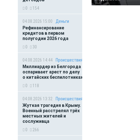
0
154
04.08.2026 15:00
Деньги
Рефинансирование
кредитов в первом
полугодии 2026 года
0
30
04.08.2026 14:44
Происшествия
Миллиардер из Белгорода
оспаривает арест по делу
о китайских беспилотниках
0
118
04.08.2026 13:32
Происшествия
Жуткая трагедия в Крыму.
Военный расстрелял трёх
местных жителей и
сослуживца
0
266