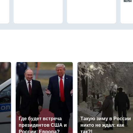
млн 
Где будет встреча
Такую зиму в России
президентов США и
никто не ждал: как
России: Европа?
так?!