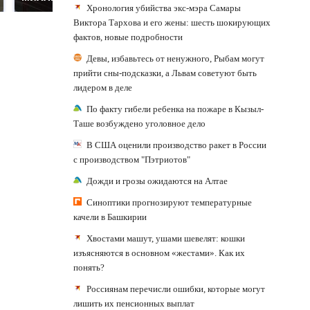
Хронология убийства экс-мэра Самары
Виктора Тархова и его жены: шесть шокирующих
фактов, новые подробности
Девы, избавьтесь от ненужного, Рыбам могут
прийти сны-подсказки, а Львам советуют быть
лидером в деле
По факту гибели ребенка на пожаре в Кызыл-
Таше возбуждено уголовное дело
В США оценили производство ракет в России
с производством "Пэтриотов"
Дожди и грозы ожидаются на Алтае
Синоптики прогнозируют температурные
качели в Башкирии
Хвостами машут, ушами шевелят: кошки
изъясняются в основном «жестами». Как их
понять?
Россиянам перечисли ошибки, которые могут
лишить их пенсионных выплат