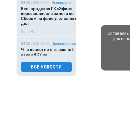
04.08.2026 13:29
Экономика
Белгородская ГК «Эфко»
перезаключила залоги со
Сбером на фоне уголовных
дел
0
70
Оставаясь 
для пов
04.08.2026 13:04
Происшествия
Что известно о страшной
атаке ВСУ на
Подмосковье: погибли
пять человек
ВСЕ НОВОСТИ
0
84
04.08.2026 12:23
Происшествия
В Белгородской области
ребенок переломал кости
на соревнованиях
0
92
04.08.2026 11:08
Происшествия
Боль Белгородчины: 125