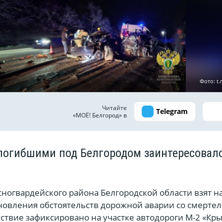
Фото: t.
Читайте
Telegram
«МОЁ! Белгород» в
погибшими под Белгородом заинтересовал
ногвардейского района Белгородской области взят н
ановления обстоятельств дорожной аварии со смерте
ствие зафиксировано на участке автодороги М-2 «Кр