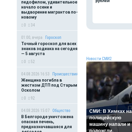
рублей
педофилом, удивительное
начало осени и
выдворение мигрантов по-
новому
0
34
01:00, вчера
Гороскоп
Точный гороскоп для всех
знаков зодиака на сегодня
— 5 августа
Новости СМИ2
0
52
04.08.2026 16:53
Происшествия
Женщина погибла в
жестком ДТП под Старым
Осколом
0
92
04.08.2026 15:07
Общество
СМИ: В Химках на
В Белгороде уничтожена
полицейскую
опасная печень,
машину напали и
предназначавшаяся для
подожгли.
детсадов