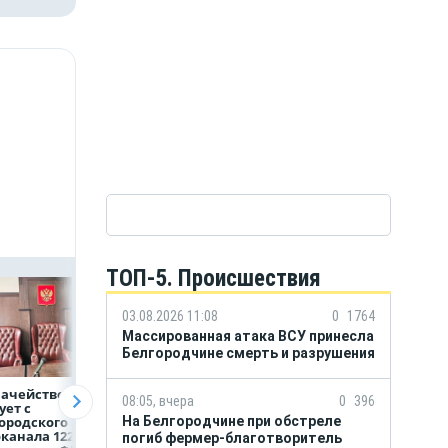
ТОП-5. Происшествия
03.08.2026 11:08
0
1764
Массированная атака ВСУ принесла
Белгородчине смерть и разрушения
начейство
Александр Шуваев:
ВТБ предоставит 
08:05, вчера
0
396
ует с
При поддержке
млрд рублей
ородского
Национального
на строительство
На Белгородчине при обстреле
канала 122,8
центра помощи
складских
погиб фермер-благотворитель