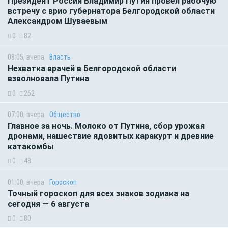
Президент России Владимир Путин провёл рабочую
встречу с врио губернатора Белгородской области
Александром Шуваевым
0
82
08:05, вчера
Власть
Нехватка врачей в Белгородской области
взволновала Путина
0
262
07:00, вчера
Общество
Главное за ночь. Молоко от Путина, сбор урожая
дронами, нашествие ядовитых каракурт и древние
катакомбы
0
48
01:00, вчера
Гороскоп
Точный гороскоп для всех знаков зодиака на
сегодня — 6 августа
0
80