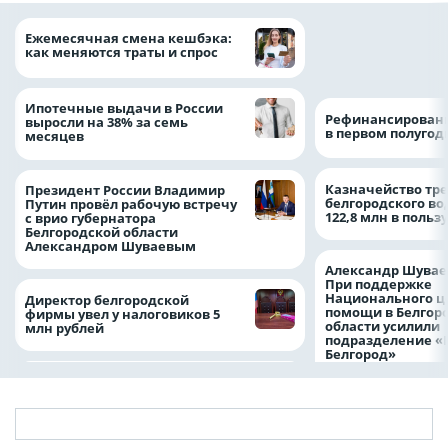
Объем продаж кр
Ежемесячная смена кешбэка:
наличными в Рос
как меняются траты и спрос
на 64%
Ипотечные выдачи в России
Рефинансировани
выросли на 38% за семь
в первом полугоди
месяцев
Казначейство тре
Президент России Владимир
белгородского в
Путин провёл рабочую встречу
122,8 млн в польз
с врио губернатора
Белгородской области
Александром Шуваевым
Александр Шувае
При поддержке
Национального ц
Директор белгородской
помощи в Белгор
фирмы увел у налоговиков 5
области усилили
млн рублей
подразделение «
Белгород»