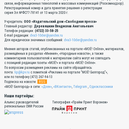
связи, информационных технологий и массовых коммуникаций (Роскомнадзор).
Регистрационный номер и дата принятия решения о регистрации:
серия Эл №ФС77-78141 от 13 марта 2020 г.
Учредитель:
ООО «Издательский дом «Свободная пресса»
Главный редактор:
Деревяшкин Владислав Анатольевич
Телефон редакции:
(4722) 33-58-25
E-mail редакции:
dva3-10der@yandex.ru
Для юридически значимых сообщений:
dva3-10der@yandex.ru
Мнения авторов статей, опубликованных на портале «МОЁ! Online», материалов,
размещённых в разделах «Мнения», «Народные новости», а также
комментариев пользователей к материалам сайта могут не совпадать
с позицией редакции газеты «МОЁ!» и портала «МОЁ! Online».
По вопросам размещения рекламы на сайте обращайтесь:
почта:
lip@kpv.ru
с пометкой «Реклама на портале "МОЁ! Белгород"»,
или по телефону (473) 267-94-13
RSS
Подписка на новости:
«МОЁ! Белгород» в сети:
«Дзен»
,
«ВКонтакте»
,
Telegram
,
Одноклассники
Наши партнёры:
Альянс руководителей
Типография «Прайм Принт Воронеж»
региональных СМИ России