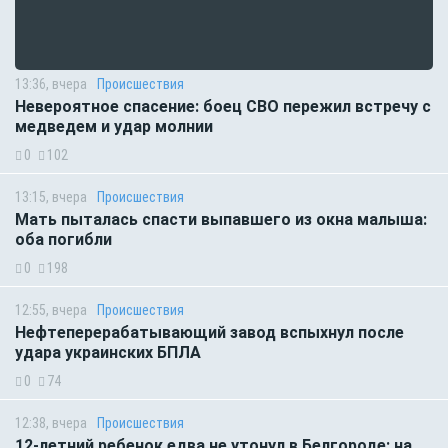
13:36, вчера
Происшествия
Невероятное спасение: боец СВО пережил встречу с
медведем и удар молнии
0
102
13:15, вчера
Происшествия
Мать пыталась спасти выпавшего из окна малыша:
оба погибли
0
198
12:55, вчера
Происшествия
Нефтеперерабатывающий завод вспыхнул после
удара украинских БПЛА
0
74
12:38, вчера
Происшествия
12-летний ребенок едва не утонул в Белгороде: на