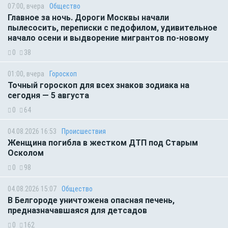
07:00, вчера
Общество
Главное за ночь. Дороги Москвы начали
пылесосить, переписки с педофилом, удивительное
начало осени и выдворение мигрантов по-новому
0
38
01:00, вчера
Гороскоп
Точный гороскоп для всех знаков зодиака на
сегодня — 5 августа
0
64
04.08.2026 16:53
Происшествия
Женщина погибла в жестком ДТП под Старым
Осколом
0
98
04.08.2026 15:07
Общество
В Белгороде уничтожена опасная печень,
предназначавшаяся для детсадов
0
162