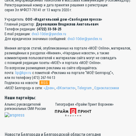
связи, информационных технологий и массовых коммуникаций (Роскомнадзор).
Регистрационный номер и дата принятия решения о регистрации:
серия Эл №ФС77-78141 от 13 марта 2020 г.
Учредитель:
ООО «Издательский дом «Свободная пресса»
Главный редактор:
Деревяшкин Владислав Анатольевич
Телефон редакции:
(4722) 33-58-25
E-mail редакции:
dva3-10der@yandex.ru
Для юридически значимых сообщений:
dva3-10der@yandex.ru
Мнения авторов статей, опубликованных на портале «МОЁ! Online», материалов,
размещённых в разделах «Мнения», «Народные новости», а также
комментариев пользователей к материалам сайта могут не совпадать
с позицией редакции газеты «МОЁ!» и портала «МОЁ! Online».
По вопросам размещения рекламы на сайте обращайтесь:
почта:
lip@kpv.ru
с пометкой «Реклама на портале "МОЁ! Белгород"»,
или по телефону (473) 267-94-13
RSS
Подписка на новости:
«МОЁ! Белгород» в сети:
«Дзен»
,
«ВКонтакте»
,
Telegram
,
Одноклассники
Наши партнёры:
Альянс руководителей
Типография «Прайм Принт Воронеж»
региональных СМИ России
Новости Белгорода и Белгородской области сегодня