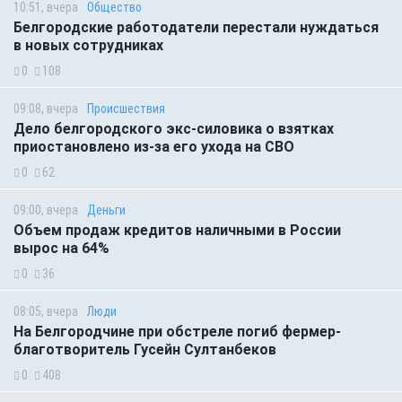
10:51, вчера
Общество
Белгородские работодатели перестали нуждаться
в новых сотрудниках
0
108
09:08, вчера
Происшествия
Дело белгородского экс-силовика о взятках
приостановлено из-за его ухода на СВО
0
62
09:00, вчера
Деньги
Объем продаж кредитов наличными в России
вырос на 64%
0
36
08:05, вчера
Люди
На Белгородчине при обстреле погиб фермер-
благотворитель Гусейн Султанбеков
0
408