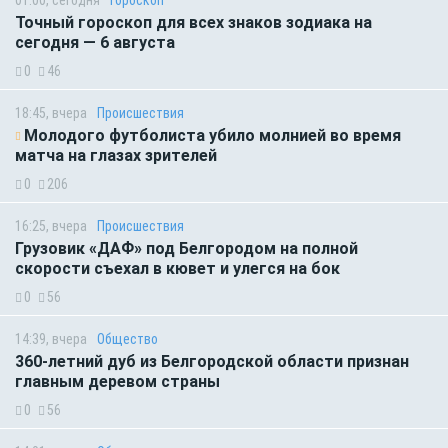
Точный гороскоп для всех знаков зодиака на
сегодня — 6 августа
0
46
18:45, вчера
Происшествия
Молодого футболиста убило молнией во время
матча на глазах зрителей
0
206
16:25, вчера
Происшествия
Грузовик «ДАФ» под Белгородом на полной
скорости съехал в кювет и улегся на бок
0
56
14:39, вчера
Общество
360-летний дуб из Белгородской области признан
главным деревом страны
0
56