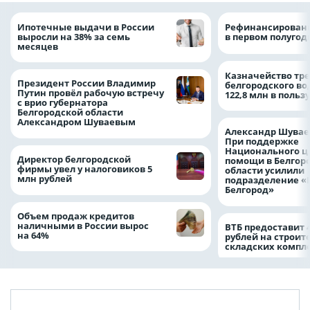
Ипотечные выдачи в России
Рефинансировани
выросли на 38% за семь
в первом полугоди
месяцев
Казначейство тре
Президент России Владимир
белгородского в
Путин провёл рабочую встречу
122,8 млн в польз
с врио губернатора
Белгородской области
Александром Шуваевым
Александр Шувае
При поддержке
Национального ц
Директор белгородской
помощи в Белгор
фирмы увел у налоговиков 5
области усилили
млн рублей
подразделение «
Белгород»
Объем продаж кредитов
наличными в России вырос
ВТБ предоставит 
на 64%
рублей на строит
складских компл