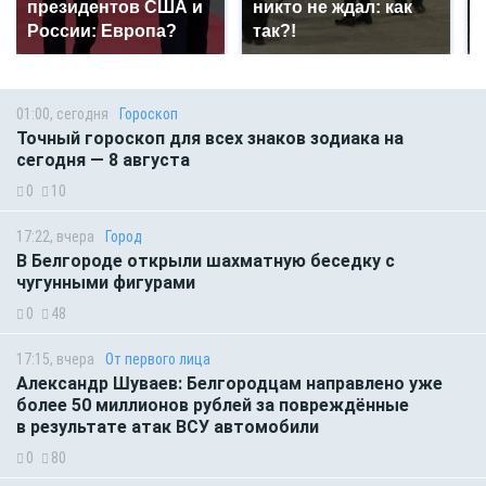
президентов США и
никто не ждал: как
России: Европа?
так?!
01:00, сегодня
Гороскоп
Точный гороскоп для всех знаков зодиака на
сегодня — 8 августа
0
10
17:22, вчера
Город
В Белгороде открыли шахматную беседку с
чугунными фигурами
0
48
17:15, вчера
От первого лица
Александр Шуваев: Белгородцам направлено уже
более 50 миллионов рублей за повреждённые
в результате атак ВСУ автомобили
0
80