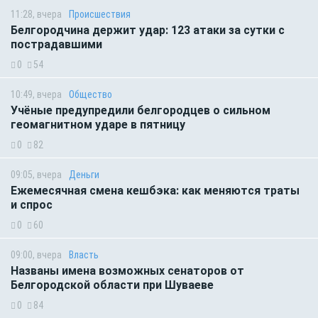
11:28, вчера
Происшествия
Белгородчина держит удар: 123 атаки за сутки с
пострадавшими
0
54
10:49, вчера
Общество
Учёные предупредили белгородцев о сильном
геомагнитном ударе в пятницу
0
82
09:05, вчера
Деньги
Ежемесячная смена кешбэка: как меняются траты
и спрос
0
60
09:00, вчера
Власть
Названы имена возможных сенаторов от
Белгородской области при Шуваеве
0
84