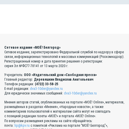
Сетевое издание «МОЁ! Белгород»
Сетевое издание, зарегистрировано Федеральной службой по надзору в сфере
связи, информационных технологий и массовых коммуникаций (Роскомнадзор).
Регистрационный номер и дата принятия решения о регистрации:
серия Эл №ФС77-78141 от 13 марта 2020 г.
Учредитель:
ООО «Издательский дом «Свободная пресса»
Главный редактор:
Деревяшкин Владислав Анатольевич
Телефон редакции:
(4722) 33-58-25
E-mail редакции:
dva3-10der@yandex.ru
Для юридически значимых сообщений:
dva3-10der@yandex.ru
Мнения авторов статей, опубликованных на портале «МОЁ! Online», материалов,
размещённых в разделах «Мнения», «Народные новости», а также
комментариев пользователей к материалам сайта могут не совпадать
с позицией редакции газеты «МОЁ!» и портала «МОЁ! Online».
По вопросам размещения рекламы на сайте обращайтесь:
почта:
lip@kpv.ru
с пометкой «Реклама на портале "МОЁ! Белгород"»,