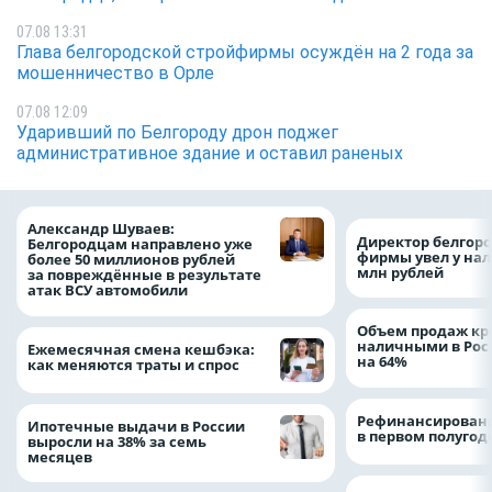
07.08 13:31
Глава белгородской стройфирмы осуждён на 2 года за
мошенничество в Орле
07.08 12:09
Ударивший по Белгороду дрон поджег
административное здание и оставил раненых
Александр Шуваев:
Директор белгор
Белгородцам направлено уже
фирмы увел у нал
более 50 миллионов рублей
млн рублей
за повреждённые в результате
атак ВСУ автомобили
Объем продаж кр
наличными в Рос
Ежемесячная смена кешбэка:
на 64%
как меняются траты и спрос
Рефинансировани
Ипотечные выдачи в России
в первом полугоди
выросли на 38% за семь
месяцев