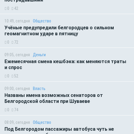
0
42
10:49, сегодня
Общество
Учёные предупредили белгородцев о сильном
геомагнитном ударе в пятницу
0
72
09:05, сегодня
Деньги
Ежемесячная смена кешбэка: как меняются траты
и спрос
0
52
09:00, сегодня
Власть
Названы имена возможных сенаторов от
Белгородской области при Шуваеве
0
74
08:09, сегодня
Общество
Под Белгородом пассажиры автобуса чуть не