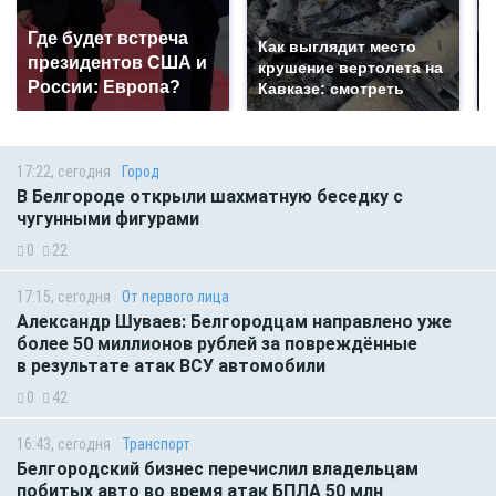
Где будет встреча
Как выглядит место
президентов США и
крушение вертолета на
России: Европа?
Кавказе: смотреть
17:22, сегодня
Город
В Белгороде открыли шахматную беседку с
чугунными фигурами
0
22
17:15, сегодня
От первого лица
Александр Шуваев: Белгородцам направлено уже
более 50 миллионов рублей за повреждённые
в результате атак ВСУ автомобили
0
42
16:43, сегодня
Транспорт
Белгородский бизнес перечислил владельцам
побитых авто во время атак БПЛА 50 млн