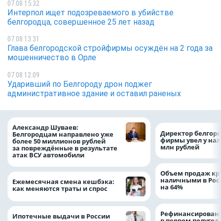
07.08 15:32
Интерпол ищет подозреваемого в убийстве
белгородца, совершенное 25 лет назад
07.08 13:31
Глава белгородской стройфирмы осуждён на 2 года за
мошенничество в Орле
07.08 12:09
Ударивший по Белгороду дрон поджег
административное здание и оставил раненых
Александр Шуваев:
Директор белгор
Белгородцам направлено уже
фирмы увел у нал
более 50 миллионов рублей
млн рублей
за повреждённые в результате
атак ВСУ автомобили
Объем продаж кр
наличными в Рос
Ежемесячная смена кешбэка:
на 64%
как меняются траты и спрос
Рефинансировани
Ипотечные выдачи в России
в первом полугоди