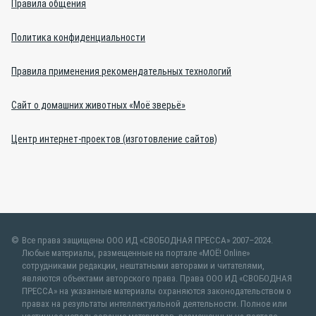
Правила общения
Политика конфиденциальности
Правила применения рекомендательных технологий
Сайт о домашних животных «Моё зверьё»
Центр интернет-проектов (изготовление сайтов)
Все права защищены ООО ИД «СВОБОДНАЯ ПРЕССА» 2007–2024.
Любые материалы, размещенные на портале «МОЁ! Online»
сотрудниками редакции, нештатными авторами и читателями,
являются объектами авторского права. Права ООО ИД «СВОБОДНАЯ
ПРЕССА» на указанные материалы охраняются законодательством о
правах на результаты интеллектуальной деятельности. Полное или