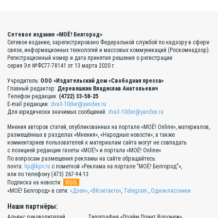
Сетевое издание «МОЁ! Белгород»
Сетевое издание, зарегистрировано Федеральной службой по надзору в сфере
связи, информационных технологий и массовых коммуникаций (Роскомнадзор).
Регистрационный номер и дата принятия решения о регистрации:
серия Эл №ФС77-78141 от 13 марта 2020 г.
Учредитель:
ООО «Издательский дом «Свободная пресса»
Главный редактор:
Деревяшкин Владислав Анатольевич
Телефон редакции:
(4722) 33-58-25
E-mail редакции:
dva3-10der@yandex.ru
Для юридически значимых сообщений:
dva3-10der@yandex.ru
Мнения авторов статей, опубликованных на портале «МОЁ! Online», материалов,
размещённых в разделах «Мнения», «Народные новости», а также
комментариев пользователей к материалам сайта могут не совпадать
с позицией редакции газеты «МОЁ!» и портала «МОЁ! Online».
По вопросам размещения рекламы на сайте обращайтесь:
почта:
lip@kpv.ru
с пометкой «Реклама на портале "МОЁ! Белгород"»,
или по телефону (473) 267-94-13
RSS
Подписка на новости:
«МОЁ! Белгород» в сети:
«Дзен»
,
«ВКонтакте»
,
Telegram
,
Одноклассники
Наши партнёры:
Альянс руководителей
Типография «Прайм Принт Воронеж»