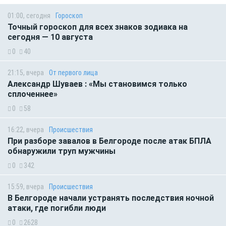
01:00, сегодня
Гороскоп
Точный гороскоп для всех знаков зодиака на
сегодня — 10 августа
0
40
21:15, вчера
От первого лица
Александр Шуваев : «Мы становимся только
сплоченнее»
0
58
16:22, вчера
Происшествия
При разборе завалов в Белгороде после атак БПЛА
обнаружили труп мужчины
0
342
15:59, вчера
Происшествия
В Белгороде начали устранять последствия ночной
атаки, где погибли люди
0
2628