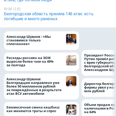
09.08 12:02
Белгородская область приняла 146 атак: есть
погибшие и много раненых
Ипотечные выдач
Александр Шуваев : «Мы
выросли на 38% з
становимся только
месяцев
сплоченнее»
Президент Росси
Расходы россиян на ЗОЖ
Путин провёл раб
выросли более чем на 40%
с врио губернато
за полгода
Белгородской обл
Александром Шу
Александр Шуваев:
Белгородцам направлено уже
Директор белгор
более 50 миллионов рублей
фирмы увел у нал
за повреждённые в результате
млн рублей
атак ВСУ автомобили
Объем продаж кр
Ежемесячная смена кешбэка:
наличными в Рос
как меняются траты и спрос
на 64%