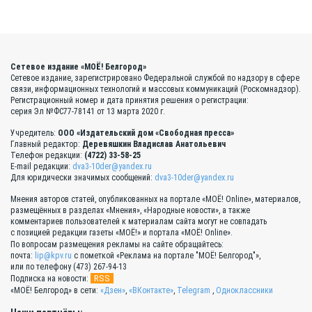
Сетевое издание «МОЁ! Белгород»
Сетевое издание, зарегистрировано Федеральной службой по надзору в сфере
связи, информационных технологий и массовых коммуникаций (Роскомнадзор).
Регистрационный номер и дата принятия решения о регистрации:
серия Эл №ФС77-78141 от 13 марта 2020 г.
Учредитель:
ООО «Издательский дом «Свободная пресса»
Главный редактор:
Деревяшкин Владислав Анатольевич
Телефон редакции:
(4722) 33-58-25
E-mail редакции:
dva3-10der@yandex.ru
Для юридически значимых сообщений:
dva3-10der@yandex.ru
Мнения авторов статей, опубликованных на портале «МОЁ! Online», материалов,
размещённых в разделах «Мнения», «Народные новости», а также
комментариев пользователей к материалам сайта могут не совпадать
с позицией редакции газеты «МОЁ!» и портала «МОЁ! Online».
По вопросам размещения рекламы на сайте обращайтесь:
почта:
lip@kpv.ru
с пометкой «Реклама на портале "МОЁ! Белгород"»,
или по телефону (473) 267-94-13
RSS
Подписка на новости:
«МОЁ! Белгород» в сети:
«Дзен»
,
«ВКонтакте»
,
Telegram
,
Одноклассники