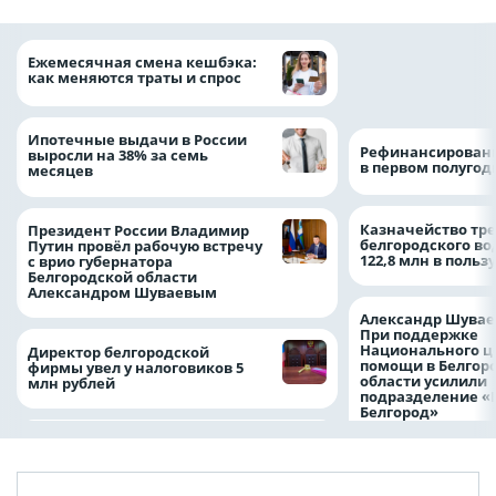
Объем продаж кр
Ежемесячная смена кешбэка:
наличными в Рос
как меняются траты и спрос
на 64%
Ипотечные выдачи в России
Рефинансировани
выросли на 38% за семь
в первом полугоди
месяцев
Казначейство тре
Президент России Владимир
белгородского в
Путин провёл рабочую встречу
122,8 млн в польз
с врио губернатора
Белгородской области
Александром Шуваевым
Александр Шувае
При поддержке
Национального ц
Директор белгородской
помощи в Белгор
фирмы увел у налоговиков 5
области усилили
млн рублей
подразделение «
Белгород»