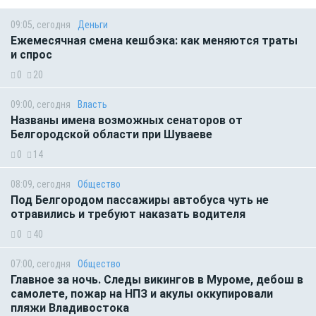
09:05, сегодня
Деньги
Ежемесячная смена кешбэка: как меняются траты
и спрос
0
20
09:00, сегодня
Власть
Названы имена возможных сенаторов от
Белгородской области при Шуваеве
0
14
08:09, сегодня
Общество
Под Белгородом пассажиры автобуса чуть не
отравились и требуют наказать водителя
0
40
07:00, сегодня
Общество
Главное за ночь. Следы викингов в Муроме, дебош в
самолете, пожар на НПЗ и акулы оккупировали
пляжи Владивостока