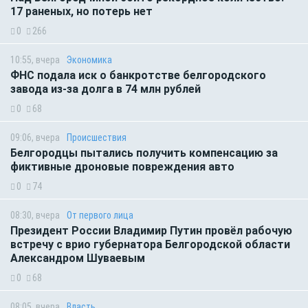
17 раненых, но потерь нет
0
266
10:55, вчера
Экономика
ФНС подала иск о банкротстве белгородского
завода из-за долга в 74 млн рублей
0
68
09:06, вчера
Происшествия
Белгородцы пытались получить компенсацию за
фиктивные дроновые повреждения авто
0
74
08:30, вчера
От первого лица
Президент России Владимир Путин провёл рабочую
встречу с врио губернатора Белгородской области
Александром Шуваевым
0
68
08:05, вчера
Власть